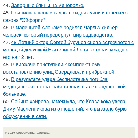
44.
Заварные блины на минералке.
45.
Появились новые кадры с сидни суини из третьего
сезона "Эйфории".
46.
В маленькой Алабаме родился Чарльз Уилбер -
человек, который перевернул мир садоводства.
47.
48-Летний актер Сергей бурунов снова встречается с
молодой девушкой Екатериной Леви, которая младше
его на 12 лет.
48.
В Киржаче приступили к комплексному
восстановлению улиц Свердлова и прибрежной.
49.
В результате удара беспилотника погибла
медицинская сестра, работавшая в александровской
больнице.
50.
Сабина хайрова намекнула, что Клава кока увела
Диму Масленникова из отношений, что вызвало бурю
обсуждений в сети.
© 2026 Современная девушка