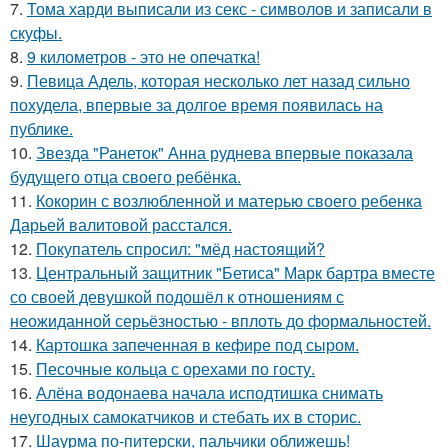
7.
Тома харди выписали из секс - символов и записали в
скуфы.
8.
9 километров - это не опечатка!
9.
Певица Адель, которая несколько лет назад сильно
похудела, впервые за долгое время появилась на
публике.
10.
Звезда "Ранеток" Анна руднева впервые показала
будущего отца своего ребёнка.
11.
Кокорин с возлюбленной и матерью своего ребенка
Дарьей валитовой расстался.
12.
Покупатель спросил: "мёд настоящий?
13.
Центральный защитник "Бетиса" Марк бартра вместе
со своей девушкой подошёл к отношениям с
неожиданной серьёзностью - вплоть до формальностей.
14.
Картошка запеченная в кефире под сыром.
15.
Песочные кольца с орехами по госту.
16.
Алёна водонаева начала исподтишка снимать
неугодных самокатчиков и стебать их в сторис.
17.
Шаурма по-питерски, пальчики оближешь!