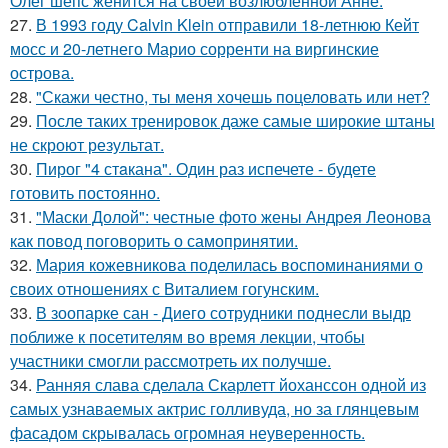
Олег шепс женится на своей возлюбленной Анне.
27.
В 1993 году Calvin Klein отправили 18-летнюю Кейт
мосс и 20-летнего Марио сорренти на виргинские
острова.
28.
"Скажи честно, ты меня хочешь поцеловать или нет?
29.
После таких тренировок даже самые широкие штаны
не скроют результат.
30.
Пирог "4 стaкана". Один раз испечете - будете
готовить постоянно.
31.
"Маски Долой": честные фото жены Андрея Леонова
как повод поговорить о самопринятии.
32.
Мария кожевникова поделилась воспоминаниями о
своих отношениях с Виталием гогунским.
33.
В зоопарке сан - Диего сотрудники поднесли выдр
поближе к посетителям во время лекции, чтобы
участники смогли рассмотреть их получше.
34.
Ранняя слава сделала Скарлетт йоханссон одной из
самых узнаваемых актрис голливуда, но за глянцевым
фасадом скрывалась огромная неуверенность.