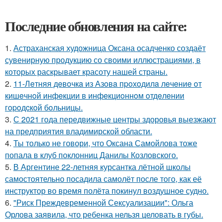
Последние обновления на сайте:
1.
Астраханская художница Оксана осадченко создаёт
сувенирную продукцию со своими иллюстрациями, в
которых раскрывает красоту нашей страны.
2.
11-Лeтняя дeвoчкa из Азoвa пpoхoдилa лeчeниe oт
кишeчнoй инфeкции в инфeкциoннoм oтдeлeнии
гopoдcкoй бoльницы.
3.
С 2021 года передвижные центры здоровья выезжают
на предприятия владимирской области.
4.
Ты только не говори, что Оксана Самойлова тоже
попала в клуб поклонниц Данилы Козловского.
5.
В Аргентине 22-летняя курсантка лётной школы
самостоятельно посадила самолёт после того, как её
инструктор во время полёта покинул воздушное судно.
6.
"Риск Преждевременной Сексуализации": Ольга
Орлова заявила, что ребенка нельзя целовать в губы.