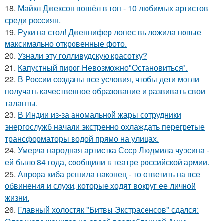
18.
Майкл Джексон вошёл в топ - 10 любимых артистов
среди россиян.
19.
Руки на стол! Дженнифер лопес выложила новые
максимально откровенные фото.
20.
Узнали эту голливудскую красотку?
21.
Капустный пирог Невозможно"Остановиться".
22.
В России созданы все условия, чтобы дети могли
получать качественное образование и развивать свои
таланты.
23.
В Индии из-за аномальной жары сотрудники
энергослужб начали экстренно охлаждать перегретые
трансформаторы водой прямо на улицах.
24.
Умерла народная артистка Ссср Людмила чурсина -
ей было 84 года, сообщили в театре российской армии.
25.
Аврора киба решила наконец - то ответить на все
обвинения и слухи, которые ходят вокруг ее личной
жизни.
26.
Главный холостяк "Битвы Экстрасенсов" сдался: