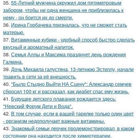
35.
55-Летний мужчина окружил дом пятиметровым
забором, чтобы ни одна женщина не приблизилась к
нему - он боится их до смерти.
36.
Ирина Горбачева призналась, что не сможет стать
матерью.
37.
Витаминные кубики - удобный способ быстро сделать
вкусный и ароматный напиток.
38.
Семья Аллы и Максима празднует день рождения
Галкина.
39.
Дочь Михаила галустяна, 13-летнюю Эстеллу, начали
травить в сети за её внешность.
40.
"Было Стыдно Выйти НА Сцену": Александр семчев
сбросил 100 кг и рассказал, как диабет спас ему жизнь.
41.
Будущее детского плавания рождается здесь:
"Невский Форум Дети и Вода".
42.
В том случае, если в вашей тарелке только один цвет
- организм недополучает важные витамины.
43.
Знакомый семьи лерчек продемонстрировал, в каком
состоянии она находится после химиотерапии.