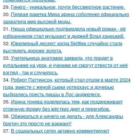
29.
Гинкго - уникальное, почти бессмертное растение.
30.
Первая ракетка Мира арина соболенко официально
захватила мир высокой моды.
31.
Нюша официально подтвердила новый роман - её
избранником стал музыкант и диджей Влад ханецкий.
32.
Ювелирный десерт: когда Skittles случайно стали
выглядеть дороже золота.
33.
Учительница анатомии заявила, что придет в
купальнике на урок, и ученики не смогут отвести от неё
взгляд - так и случилось.
34.
Роберт Паттинсон, который стал отцом в марте 2024
года, вместе с женой сьюки уотерхаус и дочерью
выбрались поесть пиццы в Лос-анджелесе.
35.
Ирина тонева поделилась тем, как поддерживает
отличную форму без жёстких диет и перегибов.
36.
Обжираться и ничего не делать - для Александры
бортич это просто не вариант!
37.
В социальных сетях активно комментируют