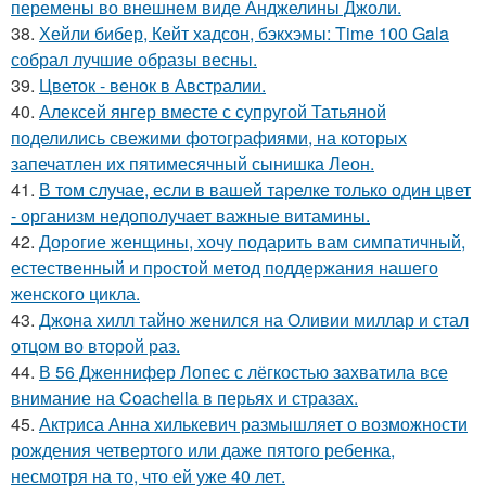
перемены во внешнем виде Анджелины Джоли.
38.
Хейли бибер, Кейт хадсон, бэкхэмы: Time 100 Gala
собрал лучшие образы весны.
39.
Цветок - венок в Австралии.
40.
Алексей янгер вместе с супругой Татьяной
поделились свежими фотографиями, на которых
запечатлен их пятимесячный сынишка Леон.
41.
В том случае, если в вашей тарелке только один цвет
- организм недополучает важные витамины.
42.
Дорогие женщины, хочу подарить вам симпатичный,
естественный и простой метод поддержания нашего
женского цикла.
43.
Джона хилл тайно женился на Оливии миллар и стал
отцом во второй раз.
44.
В 56 Дженнифер Лопес с лёгкостью захватила все
внимание на Coachella в перьях и стразах.
45.
Актриса Анна хилькевич размышляет о возможности
рождения четвертого или даже пятого ребенка,
несмотря на то, что ей уже 40 лет.