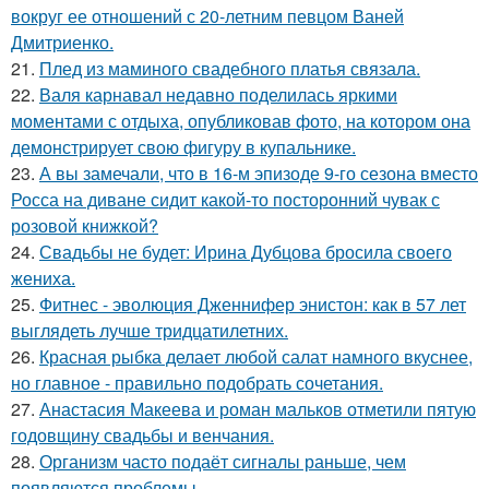
вокруг ее отношений с 20-летним певцом Ваней
Дмитриенко.
21.
Плед из маминого свадебного платья связала.
22.
Валя карнавал недавно поделилась яркими
моментами с отдыха, опубликовав фото, на котором она
демонстрирует свою фигуру в купальнике.
23.
А вы замечали, что в 16-м эпизоде 9-го сезона вместо
Росса на диване сидит какой-то посторонний чувак с
розовой книжкой?
24.
Свадьбы не будет: Ирина Дубцова бросила своего
жениха.
25.
Фитнес - эволюция Дженнифер энистон: как в 57 лет
выглядеть лучше тридцатилетних.
26.
Красная рыбка делает любой салат намного вкуснее,
но главное - правильно подобрать сочетания.
27.
Анастасия Макеева и роман мальков отметили пятую
годовщину свадьбы и венчания.
28.
Организм часто подаёт сигналы раньше, чем
появляются проблемы.