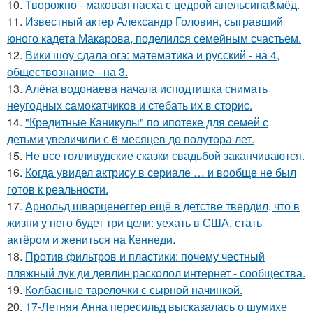
10.
Творожно - маковая пасха с цедрой апельсина&мёд.
11.
Известный актер Александр Головин, сыгравший
юного кадета Макарова, поделился семейным счастьем.
12.
Вики шоу сдала огэ: математика и русский - на 4,
обществознание - на 3.
13.
Алёна водонаева начала исподтишка снимать
неугодных самокатчиков и стебать их в сторис.
14.
"Кредитные Каникулы" по ипотеке для семей с
детьми увеличили с 6 месяцев до полутора лет.
15.
Не все голливудские сказки свадьбой заканчиваются.
16.
Когда увидел актрису в сериале … и вообще не был
готов к реальности.
17.
Арнольд шварценеггер ещё в детстве твердил, что в
жизни у него будет три цели: уехать в США, стать
актёром и жениться на Кеннеди.
18.
Против фильтров и пластики: почему честный
пляжный лук ди девлин расколол интернет - сообщества.
19.
Колбасные тарелочки с сырной начинкой.
20.
17-Летняя Анна пересильд высказалась о шумихе