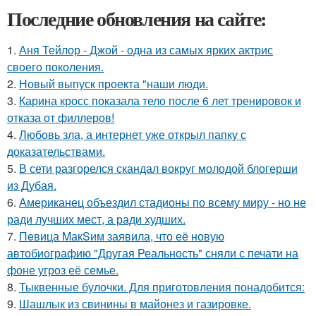
Последние обновления на сайте:
1.
Аня Тейлор - Джой - одна из самых ярких актрис
своего поколения.
2.
Новый выпуск проекта "наши люди.
3.
Карина кросс показала тело после 6 лет тренировок и
отказа от филлеров!
4.
Любовь зла, а интернет уже открыл папку с
доказательствами.
5.
В сети разгорелся скандал вокруг молодой блогерши
из Дубая.
6.
Американец объездил стадионы по всему миру - но не
ради лучших мест, а ради худших.
7.
Пeвица MакSим заявила, что её новую
автобиографию "Другая Реальность" сняли с печати на
фоне угроз её семье.
8.
Тыквенные булочки. Для приготовления понадобится:
9.
Шашлык из свинины в майонез и газировке.