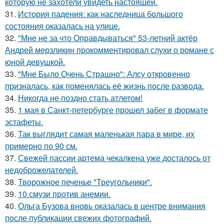
которую не захотели увидеть настоящей.
31.
История падения: как наследница большого
состояния оказалась на улице.
32.
"Мне не за что Оправдываться" 53-летний актёр
Андрей мерзликин прокомментировал слухи о романе с
юной девушкой.
33.
"Мне Было Очень Страшно": Алсу откровенно
призналась, как поменялась её жизнь после развода.
34.
Никогда не поздно стать атлетом!
35.
1 мая в Санкт-петербурге прошел забег в формате
эстафеты.
36.
Так выглядит самая маленькая пара в мире, их
примерно по 90 см.
37.
Свежей пассии артема чекалкена уже досталось от
недоброжелателей.
38.
Творожное печенье "Треугольники".
39.
10 смузи против анемии.
40.
Ольга Бузова вновь оказалась в центре внимания
после публикации свежих фотографий.