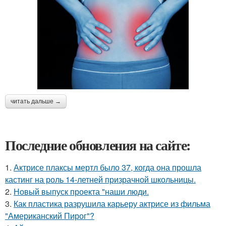
читать дальше →
Последние обновления на сайте:
1.
Актрисе плаксы мертл было 37, когда она прошла
кастинг на роль 14-летней призрачной школьницы.
2.
Новый выпуск проекта "наши люди.
3.
Как пластика разрушила карьеру актрисе из фильма
"Американский Пирог"?