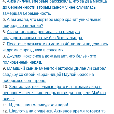
4.
Айза лилуна впервые рассказала, что за два месяца
до беременности вторым сыном у неё случилась
замершая беременность.
5.
А вы знали, что мертвое море хранит уникальные
природные явления?
6.
Аглая тарасова решилась на съемку в
полупрозрачном платье без бюстгальтера.
7.
Пелагея с размахом отметила 40-летие и поделилась
кадрами с праздника в соцсетях.
8.
Джулия Фокс снова доказывает, что бельё - это
полноценный наряд.
9.
Младший сын знаменитой актрисы Дилан ли сыграл
свадьбу со своей избранницей Паулой брасс на
побережье сен - тропе.
10.
Зернистые, пиксельные фото и знакомые лица в
неровном свете - так теперь выглядят соцсети Майкла
олисе.
11.
Идеальная голливудская пара!
12.
Шарлотка на сгущёнке. Активное время готовки 15