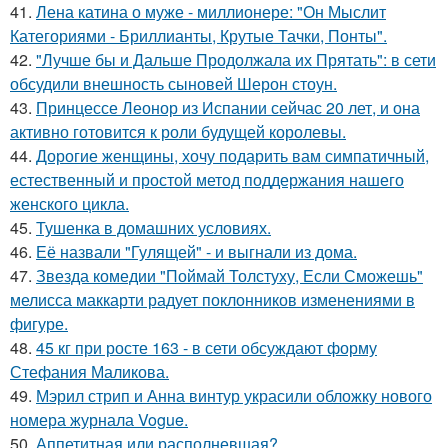
41.
Лена катина о муже - миллионере: "Он Мыслит
Категориями - Бриллианты, Крутые Тачки, Понты".
42.
"Лучше бы и Дальше Продолжала их Прятать": в сети
обсудили внешность сыновей Шерон стоун.
43.
Принцессе Леонор из Испании сейчас 20 лет, и она
активно готовится к роли будущей королевы.
44.
Дорогие женщины, хочу подарить вам симпатичный,
естественный и простой метод поддержания нашего
женского цикла.
45.
Тушенка в домашних условиях.
46.
Её назвали "Гулящей" - и выгнали из дома.
47.
Звезда комедии "Поймай Толстуху, Если Сможешь"
мелисса маккарти радует поклонников изменениями в
фигуре.
48.
45 кг при росте 163 - в сети обсуждают форму
Стефания Маликова.
49.
Мэрил стрип и Анна винтур украсили обложку нового
номера журнала Vogue.
50.
Аппетитная или располневшая?