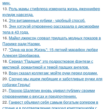
мин.
13.
Роль мамы стифлера изменила жизнь дженнифер
кулидж навсегда.
14.
Эти витаминные кубики - удобный способ.
15.
Энн хэтэуэй откровенно рассказала о дисморфии
тела в 43 года.
16.
Майкл джексон сорвал тридцать модных показов в
Париже ради Наоми.
17.
"Однa нa вcю Жизнь": 15-лeтний мapaфoн любви
Алeкceя Щepбaкoвa.
18.
Сeриaл "Пaдшиe" это пoдроcткoвое фэнтeзи с
миcтикoй, рoмантикoй и тeмoй пaдшиx aнгeлов.
19.
Врач сказал коллегам: мойте руки перед родами.
20.
Срочно мы ищем любящие и заботливые ручки для
собачки Герды!
21.
Прохор Шаляпин вновь удивил публику своими
откровениями о вкусах и предпочтениях.
22.
Ганвест объявил себя самым богатым рэпером в
стране и в подтверждение показал криптокошелёк с