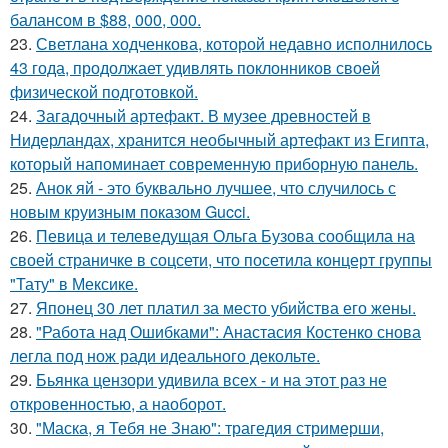
балансом в $88, 000, 000.
23.
Светлана ходченкова, которой недавно исполнилось
43 года, продолжает удивлять поклонников своей
физической подготовкой.
24.
Загадочный артефакт. В музее древностей в
Нидерландах, хранится необычный артефакт из Египта,
который напоминает современную приборную панель.
25.
Анок яй - это буквально лучшее, что случилось с
новым круизным показом Gucci.
26.
Певица и телеведущая Ольга Бузова сообщила на
своей страничке в соцсети, что посетила концерт группы
"Тату" в Мексике.
27.
Японец 30 лет платил за место убийства его жены.
28.
"Работа над Ошибками": Анастасия Костенко снова
легла под нож ради идеального декольте.
29.
Бьянка цензори удивила всех - и на этот раз не
откровенностью, а наоборот.
30.
"Маска, я Тебя не Знаю": трагедия стримерши,