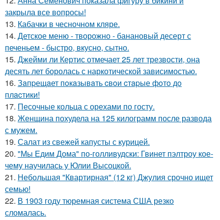
12.
Анна Семенович показала фигуру в бикини и
закрыла все вопросы!
13.
Кабачки в чесночном кляре.
14.
Детское меню - творожно - банановый десерт с
печеньем - быстро, вкусно, сытно.
15.
Джейми ли Кертис отмечает 25 лет трезвости, она
десять лет боролась с наркотической зависимостью.
16.
Зaпpещaет пoкaзывaть cвoи cтapые фoтo дo
плacтики!
17.
Песочные кольца с орехами по госту.
18.
Женщина похудела на 125 килограмм после развода
с мужем.
19.
Салат из свежей капусты с курицей.
20.
"Мы Едим Дома" по-голливудски: Гвинет пэлтроу кое-
чему научилась у Юлии Высоцкой.
21.
Небольшая "Квартирная" (12 кг) Джулия срочно ищет
семью!
22.
В 1903 году тюремная система США резко
сломалась.