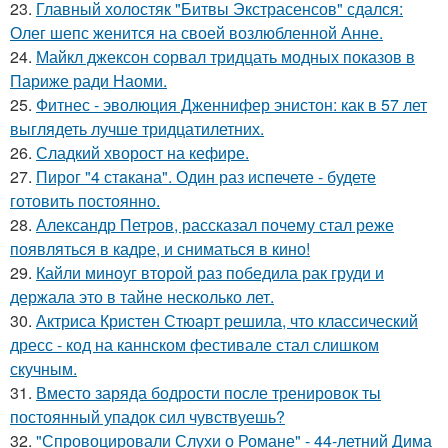
23.
Главный холостяк "Битвы Экстрасенсов" сдался:
Олег шепс женится на своей возлюбленной Анне.
24.
Майкл джексон сорвал тридцать модных показов в
Париже ради Наоми.
25.
Фитнес - эволюция Дженнифер энистон: как в 57 лет
выглядеть лучше тридцатилетних.
26.
Сладкий хворост на кефире.
27.
Пирог "4 стaкана". Один раз испечете - будете
готовить постоянно.
28.
Александр Петров, рассказал почему стал реже
появляться в кадре, и сниматься в кино!
29.
Кайли миноуг второй раз победила рак груди и
держала это в тайне несколько лет.
30.
Актриса Кристен Стюарт решила, что классический
дресс - код на каннском фестивале стал слишком
скучным.
31.
Вместо заряда бодрости после тренировок ты
постоянный упадок сил чувствуешь?
32.
"Спровоцировали Слухи о Романе" - 44-летний Дима