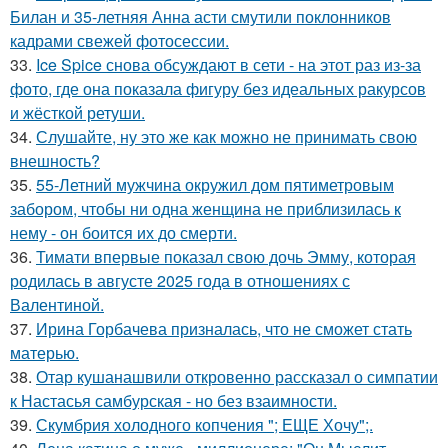
Билан и 35-летняя Анна асти смутили поклонников
кадрами свежей фотосессии.
33.
Ice Spice снова обсуждают в сети - на этот раз из-за
фото, где она показала фигуру без идеальных ракурсов
и жёсткой ретуши.
34.
Слушайте, ну это же как можно не принимать свою
внешность?
35.
55-Летний мужчина окружил дом пятиметровым
забором, чтобы ни одна женщина не приблизилась к
нему - он боится их до смерти.
36.
Тимати впервые показал свою дочь Эмму, которая
родилась в августе 2025 года в отношениях с
Валентиной.
37.
Ирина Горбачева призналась, что не сможет стать
матерью.
38.
Отар кушанашвили откровенно рассказал о симпатии
к Настасья самбурская - но без взаимности.
39.
Скумбрия холодного копчения "; ЕЩЕ Хочу";.