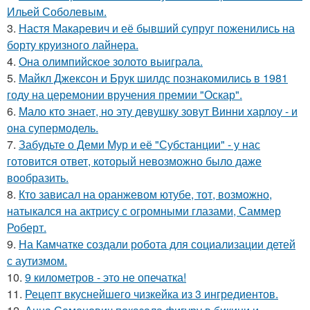
Ильей Соболевым.
3.
Настя Макаревич и её бывший супруг поженились на
борту круизного лайнера.
4.
Она олимпийское золото выиграла.
5.
Майкл Джексон и Брук шилдс познакомились в 1981
году на церемонии вручения премии "Оскар".
6.
Мало кто знает, но эту девушку зовут Винни харлоу - и
она супермодель.
7.
Забудьте о Деми Мур и её "Субстанции" - у нас
готовится ответ, который невозможно было даже
вообразить.
8.
Кто зависал на оранжевом ютубе, тот, возможно,
натыкался на актрису с огромными глазами, Саммер
Роберт.
9.
На Камчатке создали робота для социализации детей
с аутизмом.
10.
9 километров - это не опечатка!
11.
Рецепт вкуснейшего чизкейка из 3 ингредиентов.