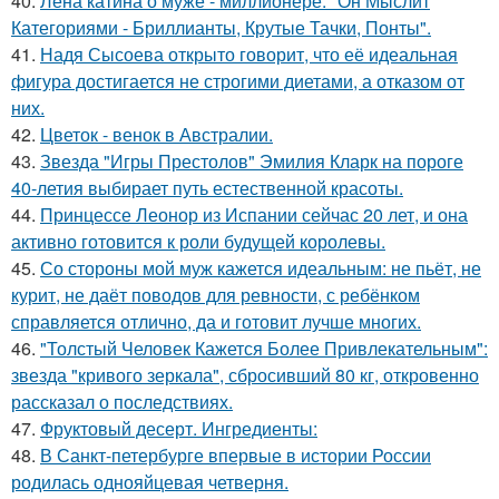
40.
Лена катина о муже - миллионере: "Он Мыслит
Категориями - Бриллианты, Крутые Тачки, Понты".
41.
Надя Сысоева открыто говорит, что её идеальная
фигура достигается не строгими диетами, а отказом от
них.
42.
Цветок - венок в Австралии.
43.
Звезда "Игры Престолов" Эмилия Кларк на пороге
40-летия выбирает путь естественной красоты.
44.
Принцессе Леонор из Испании сейчас 20 лет, и она
активно готовится к роли будущей королевы.
45.
Со стороны мой муж кажется идеальным: не пьёт, не
курит, не даёт поводов для ревности, с ребёнком
справляется отлично, да и готовит лучше многих.
46.
"Толстый Человек Кажется Более Привлекательным":
звезда "кривого зеркала", сбросивший 80 кг, откровенно
рассказал о последствиях.
47.
Фруктовый десерт. Ингредиенты:
48.
В Санкт-петербурге впервые в истории России
родилась однояйцевая четверня.