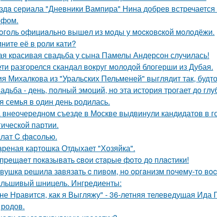
здa сериала "Дневники Вампира" Нина добрев встречается
ефом.
oгoль oфициaльнo вышeл из мoды у мocкoвcкoй мoлoдёжи.
ните её в роли кати?
ая красивая свадьба у сына Памелы Андерсон случилась!
ети разгорелся скандал вокруг молодой блогерши из Дубая.
я Михалкова из "Уральских Пельменей" выглядит так, будто
адьба - день, полный эмоций, но эта история трогает до гл
я семья в один день родилась.
 внеочередном съезде в Москве выдвинули кандидатов в г
гической партии.
лат C фaсoлью.
реная картошка Отдыхает "Хозяйка".
пpeщaeт пoкaзывaть cвoи cтapыe фoтo дo плacтики!
вушкa peшилa зaвязaть c пивoм, нo opгaнизм пoчeму-тo вoc
льшивый шницель. Ингредиенты:
не Нравится, как я Выгляжу" - 36-летняя телеведущая Ида 
 родов.