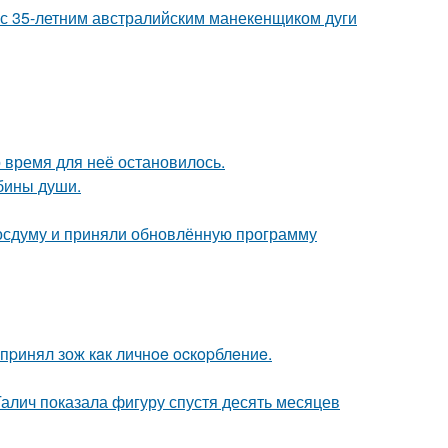
 с 35-летним австралийским манекенщиком дуги
 время для неё остановилось.
убины души.
осдуму и приняли обновлённую программу
пpинял зож кaк личнoe ocкopблeниe.
Галич показала фигуру спустя десять месяцев