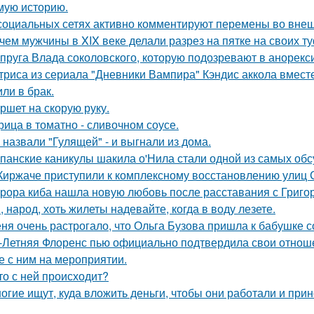
мую историю.
социальных сетях активно комментируют перемены во вне
чем мужчины в XIX веке делали разрез на пятке на своих т
пруга Влада соколовского, которую подозревают в анорексии
триса из сериала "Дневники Вампира" Кэндис аккола вмес
или в брак.
ршет на скорую руку.
рица в томатно - сливочном соусе.
 назвали "Гулящей" - и выгнали из дома.
панские каникулы шакила о'Нила стали одной из самых обс
Киржаче приступили к комплексному восстановлению улиц 
рора киба нашла новую любовь после расставания с Григо
, народ, хоть жилеты надевайте, когда в воду лезете.
ня очень растрогало, что Ольга Бузова пришла к бабушке с
-Летняя Флоренс пью официально подтвердила свои отнош
е с ним на мероприятии.
то с ней происходит?
огие ищут, куда вложить деньги, чтобы они работали и при