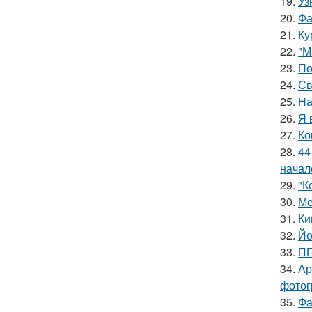
19.
Уз
20.
Фа
21.
Ку
22.
"М
23.
По
24.
Св
25.
На
26.
Я 
27.
Ко
28.
44
начал
29.
"К
30.
Ме
31.
Ки
32.
Йо
33.
ПП
34.
Ар
фотог
35.
Фа