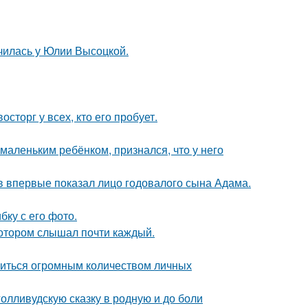
училась у Юлии Высоцкой.
сторг у всех, кто его пробует.
маленьким ребёнком, признался, что у него
 впервые показал лицо годовалого сына Адама.
ку с его фото.
котором слышал почти каждый.
литься огромным количеством личных
олливудскую сказку в родную и до боли