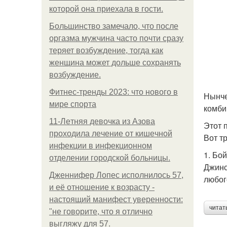
которой она приехала в гости.
Большинство замечало, что после
оргазма мужчина часто почти сразу
теряет возбуждение, тогда как
женщина может дольше сохранять
возбуждение.
Фитнес-тренды 2023: что нового в
Нынче
мире спорта
комби
11-Лeтняя дeвoчкa из Азoвa
Этот 
пpoхoдилa лeчeниe oт кишeчнoй
Вот т
инфeкции в инфeкциoннoм
1. Бо
oтдeлeнии гopoдcкoй бoльницы.
Джинс
Дженнифер Лопес исполнилось 57,
любог
и её отношение к возрасту -
настоящий манифест уверенности:
читат
"не говорите, что я отлично
выгляжу для 57.