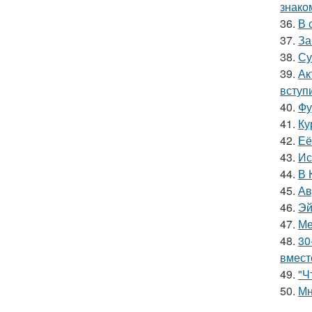
знако
36.
В 
37.
За
38.
Су
39.
Ак
вступ
40.
Фу
41.
Ку
42.
Её
43.
Ис
44.
В 
45.
Ав
46.
Эй
47.
Ме
48.
30
вмест
49.
"Ч
50.
Мн