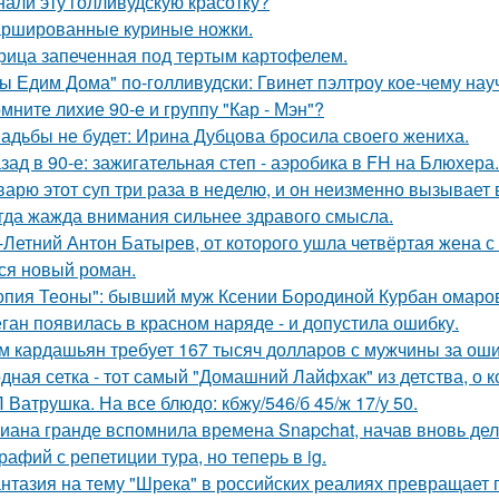
нали эту голливудскую красотку?
ршированные куриные ножки.
рица запеченная под тертым картофелем.
ы Едим Дома" по-голливудски: Гвинет пэлтроу кое-чему на
мните лихие 90-е и группу "Кар - Мэн"?
адьбы не будет: Ирина Дубцова бросила своего жениха.
зад в 90-е: зажигательная степ - аэробика в FH на Блюхера.
варю этот суп три раза в неделю, и он неизменно вызывает во
гда жажда внимания сильнее здравого смысла.
-Летний Антон Батырев, от которого ушла четвёртая жена с 
ся новый роман.
опия Теоны": бывший муж Ксении Бородиной Курбан омаров
ган появилась в красном наряде - и допустила ошибку.
м кардашьян требует 167 тысяч долларов с мужчины за ошиб
дная сетка - тот самый "Домашний Лайфхак" из детства, о 
 Ватрушка. На все блюдо: кбжу/546/б 45/ж 17/у 50.
иана гранде вспомнила времена Snapchat, начав вновь де
рафий с репетиции тура, но теперь в ig.
нтазия на тему "Шрека" в российских реалиях превращает г