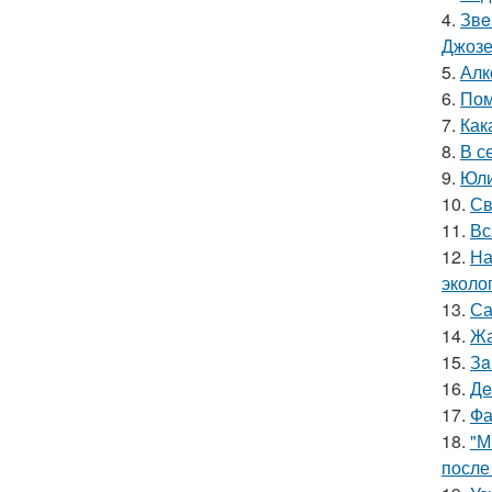
4.
Звe
Джоз
5.
Алк
6.
Пом
7.
Как
8.
В с
9.
Юли
10.
Св
11.
Вс
12.
На
эколо
13.
Са
14.
Жа
15.
Зa
16.
Дe
17.
Фа
18.
"М
после