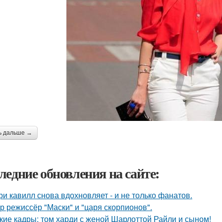
ь дальше →
ледние обновления на сайте:
ри кавилл снова вдохновляет - и не только фанатов.
р режиссёр "Маски" и "царя скорпионов".
кие кадры: том харди с женой Шарлоттой Райли и сыном!