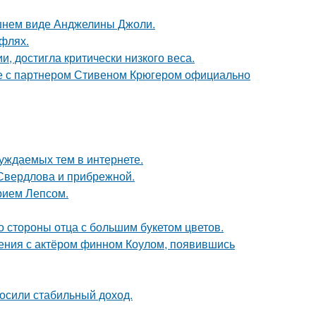
шнем виде Анджелины Джоли.
уфлях.
, достигла критически низкого веса.
те с партнером Стивеном Крюгером официально
уждаемых тем в интернете.
Свердлова и прибрежной.
рием Лепсом.
о стороны отца с большим букетом цветов.
ения с актёром финном Коулом, появившись
носили стабильный доход.