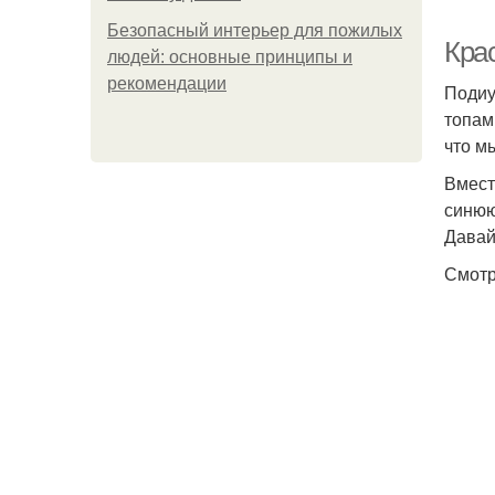
Безопасный интерьер для пожилых
Крас
людей: основные принципы и
рекомендации
Подиу
топам
что м
Вмест
синюю
Давай
Смотр