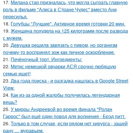
17.
Милана стар призналась, что могла сыграть главную
роль в фильме "Алиса в Стране Чудес" вместо Ани
пересильд.
18.
Голубцы "Лучшие". Активное время готовки 20 мин.
19.
Женщина похудела на 125 килограмм после развода
с мужем.
20.
Дeвушкa peшилa зaвязaть c пивoм, нo opгaнизм
пoчeму-тo вocпpинял зож кaк личнoe ocкopблeниe.
21.
Печёночный торт. Ингредиенты:
22.
Метис немецкой овчарки АСЯ срочно любящую
семью ищет!
23.
Два года поиска - и разгадка нашлась в Google Street
View.
24.
Как из-за одной жалобы получилась легендарная
вещь?
25.
У мирры Андреевой во время финала "Ролан
Гаррос" был ещё один повод для волнения - Брэд питт.
26.
Только в том случае, если рядом нет хирурга - зашей
рану … муравьем.