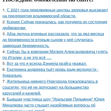
1.
С 2021 года передвижные центры здоровья выезжают
на предприятия владимирской области.
2.
Ксения Собчак призналась, как похудела до состояния
дюймовочки.
3.
Айза лилуна впервые рассказала, что за два месяца
до беременности вторым сыном у неё случилась
замершая беременность.
4.
Сейчас бы в компании Матвея Александровича гулять
по Италии, а не это всё ….
5.
Вот за что я всегда Дэниела крэйга уважал.
6.
Екатерина андреева пьёт кровь ради молодости -
буквально.
7.
Жительница нижнего Новгорода пожаловалась в
соцсетях, что её не допускают на большинство
каруселей и качелей.
8.
Бывшая участница шоу "Уральские Пельмени" Юлия
Михалкова часто слышит назойливые вопросы об
отсутствии у неё детей.