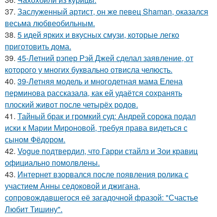
37.
Заслуженный артист, он же певец Shaman, оказался
весьма любвеобильным.
38.
5 идей ярких и вкусных смузи, которые легко
приготовить дома.
39.
45-Летний рэпер Рэй Джей сделал заявление, от
которого у многих буквально отвисла челюсть.
40.
39-Летняя модель и многодетная мама Елена
перминова рассказала, как ей удаётся сохранять
плоский живот после четырёх родов.
41.
Тайный брак и громкий суд: Андрей сорока подал
иски к Марии Мироновой, требуя права видеться с
сыном Фёдором.
42.
Vogue подтвердил, что Гарри стайлз и Зои кравиц
официально помолвлены.
43.
Интернет взорвался после появления ролика с
участием Анны седоковой и джигана,
сопровождавшегося её загадочной фразой: "Счастье
Любит Тишину".