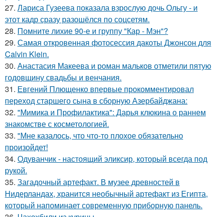
27.
Лариса Гузеева показала взрослую дочь Ольгу - и
этот кадр сразу разошёлся по соцсетям.
28.
Помните лихие 90-е и группу "Кар - Мэн"?
29.
Самая откровенная фотосессия дакоты Джонсон для
Calvin Klein.
30.
Анастасия Макеева и роман мальков отметили пятую
годовщину свадьбы и венчания.
31.
Евгений Плющенко впервые прокомментировал
переход старшего сына в сборную Азербайджана:
32.
"Мимика и Профилактика": Дарья клюкина о раннем
знакомстве с косметологией.
33.
"Мне казалось, что что-то плохое обязательно
произойдет!
34.
Одуванчик - настоящий эликсир, который всегда под
рукой.
35.
Загадочный артефакт. В музее древностей в
Нидерландах, хранится необычный артефакт из Египта,
который напоминает современную приборную панель.
36.
Чахохбили из курицы.