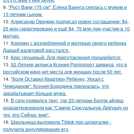
9.
"Рост Вани 175 см": Елена Ваенга снялась с мужем и
13-летним сыном.
10.
Александр Овечкин подписал новое соглашение: $4,
25 млн гарантировано и ещё $4, 75 млн при участии в 10
матчах.
11.
Кокорин с возлюбленной и матерью своего ребенка
Дарьей валитовой расстался.
12.
Кекс грушевый. Для приготовления понадобится:
13.
52-Летняя актриса Ксения Раппопорт заявила, что в
российском кино нет места для женщин после 50 лет.
14.
"Коля Оставил Квартиру Ребенку, Уехал с
Чемоданом": Ксения Бородина призналась, что
зарабатывает больше мужа.
15.
В сети появился твит, где 23-летнюю Билли айлиш
охарактеризовали как "Самую Сексуальную Девушку из
тех, кто Сейчас жив".
16.
Школьница выложила Tiktok про шпаргалки -
получила аннулирование егэ.