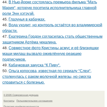
44.
В Нью-йорке состоялась премьера фильма "Мать
Мария", которую посетила исполнительница главной
роли Энн хэтэуэй.
45.
Глазунья в кабачках.
46.
Вода уходит, но контроль остаётся во владимирской
области.
47.
Екатерина Гордон согласилась стать общественным
защитником Артёма чекалина.
48.
Совместное фото Кристины асмус и её близняшки
маши милаш вызвало оживлённую реакцию
подписчиков.
49.
Кабачковая закуска "К Пиву".
50.
Ольга копосова, известная по сериалу "След",
столкнулась с раком молочной железы, но смогла
справиться с болезнью.
© 2026 Современная девушка
Контакты
Пользовательское соглашение
Политика конфидециальности