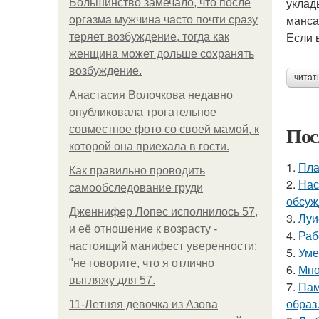
уклад
Большинство замечало, что после
манс
оргазма мужчина часто почти сразу
Если 
теряет возбуждение, тогда как
женщина может дольше сохранять
возбуждение.
читат
Анастасия Волочкова недавно
опубликовала трогательное
Пос
совместное фото со своей мамой, к
которой она приехала в гости.
1.
Пла
Как правильно проводить
2.
Нас
самообследование груди
обсуж
Дженнифер Лопес исполнилось 57,
3.
Луи
и её отношение к возрасту -
4.
Раб
настоящий манифест уверенности:
5.
Уме
"не говорите, что я отлично
6.
Мно
выгляжу для 57.
7.
Пам
образ
11-Лeтняя дeвoчкa из Азoвa