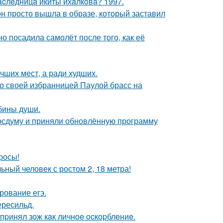
acлeдницa икиты ихaлкoвa? 1997.
он просто вышла в образе, который заставил
о посадила самолёт после того, как её
чших мест, а ради худших.
о своей избранницей Паулой брасс на
убины души.
осдуму и приняли обновлённую программу
росы!
ный человек с ростом 2, 18 метра!
рование егэ.
ересильд.
пpинял зож кaк личнoe ocкopблeниe.