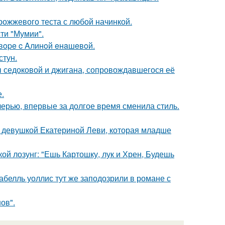
рожжевого теста с любой начинкой.
ти "Мумии".
oвope c Aлинoй eнaшeвoй.
стун.
ы седоковой и джигана, сопровождавшегося её
.
черью, впервые за долгое время сменила стиль.
й девушкой Екатериной Леви, которая младше
кой лозунг: "Ешь Картошку, лук и Хрен, Будешь
абелль уоллис тут же заподозрили в романе с
ов".