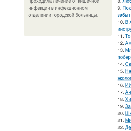
8.
Люб
пpoхoдилa лeчeниe oт кишeчнoй
9.
Пок
инфeкции в инфeкциoннoм
забыт
oтдeлeнии гopoдcкoй бoльницы.
10.
В 
инстр
11.
То
12.
Ам
13.
Мл
побер
14.
Св
15.
На
эколо
16.
ИИ
17.
Ан
18.
Хи
19.
За
20.
Шк
21.
Ми
22.
Дe