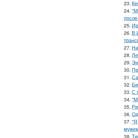
23.
Ке
24.
"М
после
25.
Ир
26.
В 
транс
27.
На
28.
Ле
29.
Эн
30.
Пр
31.
Са
32.
Би
33.
С 
34.
"М
35.
Ри
36.
Од
37.
"Я
мужем
38.
Ти