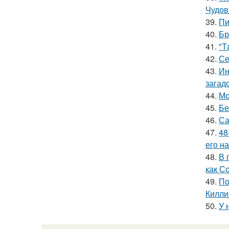
Чудов
39.
Пи
40.
Бр
41.
"Т
42.
Се
43.
Ин
загад
44.
Мо
45.
Бе
46.
Са
47.
48
его на
48.
В 
как С
49.
По
Килли
50.
У 