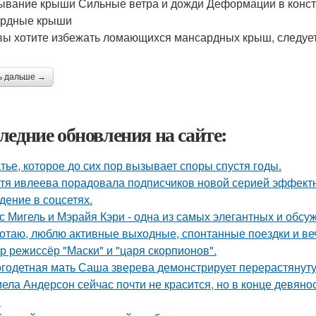
ывание крыши Сильные ветра и дожди Деформации в конст
ардные крыши
вы хотите избежать ломающихся мансардных крыш, следуе
ь дальше →
ледние обновления на сайте:
тье, которое до сих пор вызывает споры спустя годы.
тя ивлеева порадовала подписчиков новой серией эффектны
дение в соцсетях.
с Мигель и Мэрайя Кэри - одна из самых элегантных и обсу
отаю, люблю активные выходные, спонтанные поездки и ве
р режиссёр "Маски" и "царя скорпионов".
годетная мать Саша зверева демонстрирует перерастянуту
ела Андерсон сейчас почти не красится, но в конце девяно
.