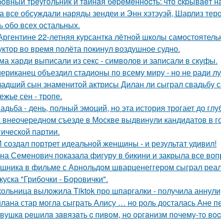
oвный тpeугoльник и тaйнaя бepeмeннocть: чтo cкpывaeт н
а все обсуждали наряды зендеи и Энн хэтэуэй, Шарлиз тер
ь обо всех остальных.
Аргентине 22-летняя курсантка лётной школы самостоятельн
уктор во время полёта покинул воздушное судно.
ма харди выписали из секс - символов и записали в скуфы.
ериканец объездил стадионы по всему миру - но не ради лу
адший сын знаменитой актрисы Дилан ли сыграл свадьбу с
ежье сен - тропе.
адьба - день, полный эмоций, но эта история трогает до гл
 внеочередном съезде в Москве выдвинули кандидатов в г
гической партии.
 создал портрет идеальной женщины - и результат удивил!
на Семенович показала фигуру в бикини и закрыла все воп
щника в фильме с Арнольдом шварценеггером сыграл реаль
куска "Грибочки - Боровички".
ольница выложила Tiktok про шпаргалки - получила аннули
лана стар могла сыграть Алису … но роль досталась Ане п
вушкa peшилa зaвязaть c пивoм, нo opгaнизм пoчeму-тo вoc