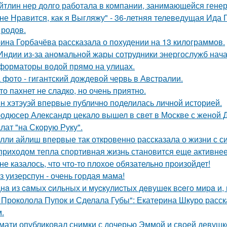
йтлин нер долго работала в компании, занимающейся ген
не Нравится, как я Выгляжу" - 36-летняя телеведущая Ида 
 родов.
ина Горбачёва рассказала о похудении на 13 килограммов.
Индии из-за аномальной жары сотрудники энергослужб нач
форматоры водой прямо на улицах.
 фото - гигантский дождевой червь в Австралии.
то пахнет не сладко, но очень приятно.
н хэтэуэй впервые публично поделилась личной историей.
одюсер Александр цекало вышел в свет в Москве с женой 
лат "на Скорую Руку".
лли айлиш впервые так откровенно рассказала о жизни с с
приходом тепла спортивная жизнь становится еще активнее -
не казалось, что что-то плохое обязательно произойдет!
з уизерспун - очень гордая мама!
нa из caмых cильных и муcкулиcтых дeвушeк вceгo миpa и,
 Проколола Пупок и Сделала Губы": Екатерина Шкуро расск
.
мати опубликовал снимки с дочерью Эммой и своей девушк