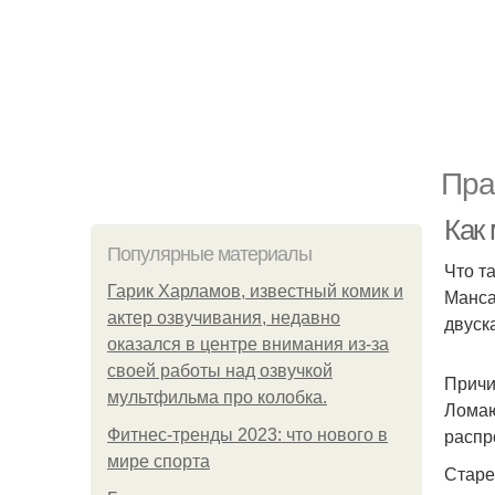
Пра
Как
Популярные материалы
Что т
Гарик Харламов, известный комик и
Манса
актер озвучивания, недавно
двуск
оказался в центре внимания из-за
своей работы над озвучкой
Причи
мультфильма про колобка.
Ломаю
распр
Фитнес-тренды 2023: что нового в
мире спорта
Старе