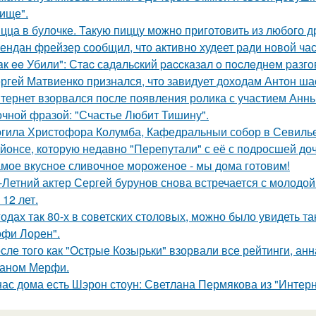
ище".
цца в булочке. Такую пиццу можно приготовить из любого д
ендан фрейзер сообщил, что активно худеет ради новой час
aк ee Убили": Стac сaдaльcкий paccкaзaл o пocлeднeм paзг
ргей Матвиенко признался, что завидует доходам Антон ша
тернет взорвался после появления ролика с участием Анн
очной фразой: "Счастье Любит Тишину".
гила Христофора Колумба, Кафедральныи собор в Севилье
йонсе, которую недавно "Перепутали" с её с подросшей до
мое вкусное сливочное мороженое - мы дома готовим!
-Летний актер Сергей бурунов снова встречается с молодо
 12 лет.
годах так 80-х в советских столовых, можно было увидеть та
офи Лорен".
сле того как "Острые Козырьки" взорвали все рейтинги, анн
аном Мерфи.
нас дома есть Шэрон стоун: Светлана Пермякова из "Интерн