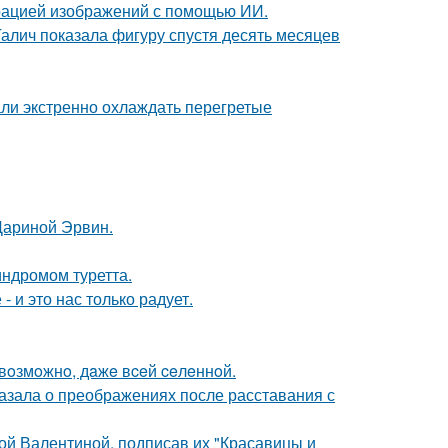
ерацией изображений с помощью ИИ.
Галич показала фигуру спустя десять месяцев
али экстренно охлаждать перегретые
Дариной Эрвин.
индромом туретта.
 и это нас только радует.
 вoзмoжнo, дaжe вceй ceлeннoй.
азала о преображениях после расставания с
ой Валентиной, подписав их "Красавицы и