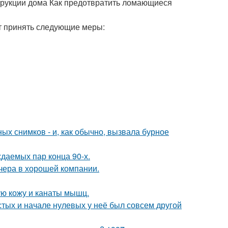
рукции дома Как предотвратить ломающиеся
т принять следующие меры:
х снимков - и, как обычно, вызвала бурное
ждаемых пар конца 90-х.
чера в хорошей компании.
ю кожу и канаты мышц.
стых и начале нулевых у неё был совсем другой