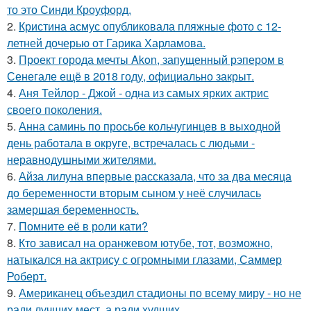
то это Синди Кроуфорд.
2.
Кристина асмус опубликовала пляжные фото с 12-
летней дочерью от Гарика Харламова.
3.
Проект города мечты Akon, запущенный рэпером в
Сенегале ещё в 2018 году, официально закрыт.
4.
Аня Тейлор - Джой - одна из самых ярких актрис
своего поколения.
5.
Анна саминь по просьбе кольчугинцев в выходной
день работала в округе, встречалась с людьми -
неравнодушными жителями.
6.
Айза лилуна впервые рассказала, что за два месяца
до беременности вторым сыном у неё случилась
замершая беременность.
7.
Помните её в роли кати?
8.
Кто зависал на оранжевом ютубе, тот, возможно,
натыкался на актрису с огромными глазами, Саммер
Роберт.
9.
Американец объездил стадионы по всему миру - но не
ради лучших мест, а ради худших.