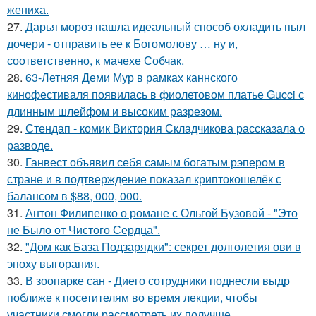
жениха.
27.
Дарья мороз нашла идеальный способ охладить пыл
дочери - отправить ее к Богомолову … ну и,
соответственно, к мачехе Собчак.
28.
63-Летняя Деми Мур в рамках каннского
кинофестиваля появилась в фиолетовом платье Gucci с
длинным шлейфом и высоким разрезом.
29.
Стендап - комик Виктория Складчикова рассказала о
разводе.
30.
Ганвест объявил себя самым богатым рэпером в
стране и в подтверждение показал криптокошелёк с
балансом в $88, 000, 000.
31.
Антон Филипенко о романе с Ольгой Бузовой - "Это
не Было от Чистого Сердца".
32.
"Дом как База Подзарядки": секрет долголетия ови в
эпоху выгорания.
33.
В зоопарке сан - Диего сотрудники поднесли выдр
поближе к посетителям во время лекции, чтобы
участники смогли рассмотреть их получше.