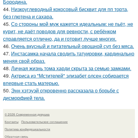
Бородина.
44.
Низкоуглеводный кокосовый бисквит для пп торта,
без глютена и сахара.
45.
Со стороны мой муж кажется идеальным: не пьёт, не
курит, не даёт поводов для ревности, с ребёнком
справляется отлично, да и готовит лучше многих.
46.
Очень вкусный и питательный овощной суп без мяса.
47.
Инстасамка начала сводить татуировки, кардинально
меняя свой образ.
48.
Личная жизнь тома харди скрыта за семью замками.
49.
Актриса из "Мстителей" элизабет олсен собирается
впервые стать матерью.
50.
Энн хэтэуэй откровенно рассказала о борьбе с
дисморфией тела.
© 2026 Современная девушка
Контакты
Пользовательское соглашение
Политика конфидециальности
Обратная связь