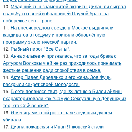
10.
Младший сын знаменитой актрисы Дилан ли сыграл
свадьбу со своей избранницей Паулой брасс на
побережье сен - тропе.
11.
На внеочередном съезде в Москве выдвинули
кандидатов в госдуму и приняли обновлённую
программу экологической партии.
12.
Рыбный пирог "Все Сыты".
13.
Анна хилькевич призналась, что за годы брака с
Артуром Волковым ей не раз приходилось принимать
жесткие решения ради спокойствия в семье.
14.
Актер Павел Деревянко и его жена, Зоя Фуць,
раскрыли секрет своей молодости.
15.
В сети появился твит, где 23-летнюю Билли айлиш
охарактеризовали как "Самую Сексуальную Девушку из
тех, кто Сейчас жив".
16.
Я месяцами свой рост в зале ледяным душем
убивала.
17.
Диана пожарская и Иван Янковский стали