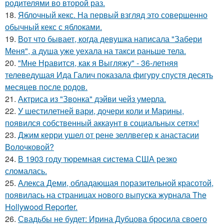
родителями во второй раз.
18.
Яблочный кекс. На первый взгляд это совершенно
обычный кекс с яблоками.
19.
Вот что бывает, когда девушка написала "Забери
Меня", а душа уже уехала на такси раньше тела.
20.
"Мне Нравится, как я Выгляжу" - 36-летняя
телеведущая Ида Галич показала фигуру спустя десять
месяцев после родов.
21.
Актриса из "Звонка" дэйви чейз умерла.
22.
У шестилетней вари, дочери коли и Марины,
появился собственный аккаунт в социальных сетях!
23.
Джим керри ушел от рене зеллвегер к анастасии
Волочковой?
24.
В 1903 году тюремная система США резко
сломалась.
25.
Алекса Деми, обладающая поразительной красотой,
появилась на страницах нового выпуска журнала The
Hollywood Reporter.
26.
Свадьбы не будет: Ирина Дубцова бросила своего