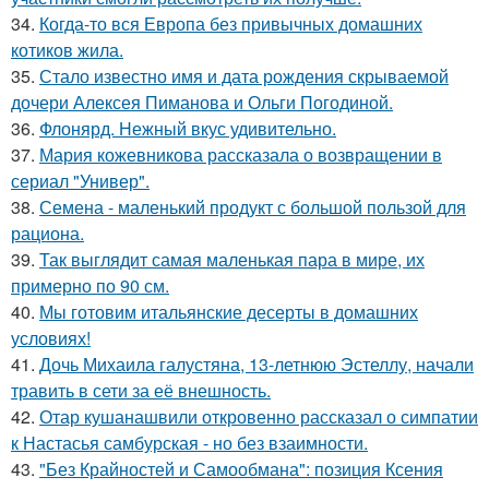
34.
Когда-то вся Европа без привычных домашних
котиков жила.
35.
Стало известно имя и дата рождения скрываемой
дочери Алексея Пиманова и Ольги Погодиной.
36.
Флонярд. Нежный вкус удивительно.
37.
Мария кожевникова рассказала о возвращении в
сериал "Универ".
38.
Семена - маленький продукт с большой пользой для
рациона.
39.
Так выглядит самая маленькая пара в мире, их
примерно по 90 см.
40.
Мы готовим итальянские десерты в домашних
условиях!
41.
Дочь Михаила галустяна, 13-летнюю Эстеллу, начали
травить в сети за её внешность.
42.
Отар кушанашвили откровенно рассказал о симпатии
к Настасья самбурская - но без взаимности.
43.
"Без Крайностей и Самообмана": позиция Ксения