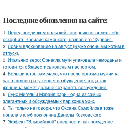
Последние обновления на сайте:
1.
Перед поединком польский соперник позволил себе
оскорбить Василия камоцкого, назвав его "Курвой".
2.
Ловим вдохновение на август (и уже очень мы хотим в
отпуск).
3.
Итальяно веро: Орнелла мути упаковала чемоданы и
готовится обзавестись красным паспортом.
4.
Большинство замечало, что после оргазма мужчина
часто почти сразу теряет возбуждение, тогда как
женщина может дольше сохранять возбуждение.
5.
Луис Мигель и Мэрайя Кэри - одна из самых
элегантных и обсуждаемых пар конца 90-х.
6.
Ты только не говори, что Оксана Самойлова тоже
попала в клуб поклонниц Данилы Козловского.
7.
Эффект "Эльфийской" внешности: как похудение