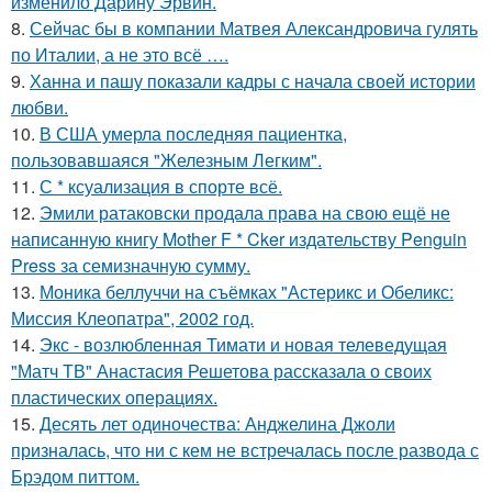
изменило Дарину Эрвин.
8.
Сейчас бы в компании Матвея Александровича гулять
по Италии, а не это всё ….
9.
Ханна и пашу показали кадры с начала своей истории
любви.
10.
В США умерла последняя пациентка,
пользовавшаяся "Железным Легким".
11.
С * ксуализация в спорте всё.
12.
Эмили ратаковски продала права на свою ещё не
написанную книгу Mother F * Cker издательству Penguin
Press за семизначную сумму.
13.
Моника беллуччи на съёмках "Астерикс и Обеликс:
Миссия Клеопатра", 2002 год.
14.
Экс - возлюбленная Тимати и новая телеведущая
"Матч ТВ" Анастасия Решетова рассказала о своих
пластических операциях.
15.
Десять лет одиночества: Анджелина Джоли
призналась, что ни с кем не встречалась после развода с
Брэдом питтом.