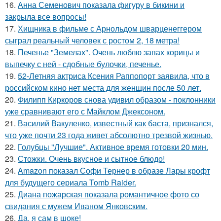
16.
Анна Семенович показала фигуру в бикини и
закрыла все вопросы!
17.
Хищника в фильме с Арнольдом шварценеггером
сыграл реальный человек с ростом 2, 18 метра!
18.
Печенье "Земелах". Очень люблю запах корицы и
выпечку с ней - сдобные булочки, печенье.
19.
52-Летняя актриса Ксения Раппопорт заявила, что в
российском кино нет места для женщин после 50 лет.
20.
Филипп Киркоров снова удивил образом - поклонники
уже сравнивают его с Майклом Джексоном.
21.
Василий Вакуленко, известный как баста, признался,
что уже почти 23 года живет абсолютно трезвой жизнью.
22.
Голубцы "Лучшие". Активное время готовки 20 мин.
23.
Стожки. Очень вкусное и сытное блюдо!
24.
Amazon показал Софи Тернер в образе Лары крофт
для будущего сериала Tomb Raider.
25.
Диана пожарская показала романтичное фото со
свидания с мужем Иваном Янковским.
26.
Да, я сам в шоке!