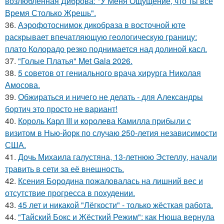
возлюбленная Диброва: "У Меня Ощущение, что ты все
Время Столько Жрешь".
36.
Аэрофотоснимок дикобpaза в восточной юте
раскрывает впечатляющую геологическую границу:
плато Колорадо резко поднимается над долиной касл.
37.
"Голые Платья" Met Gala 2026.
38.
5 советов от гениального врача хирурга Николая
Амосова.
39.
Обжираться и ничего не делать - для Александры
бортич это просто не вариант!
40.
Король Карл III и королева Камилла прибыли с
визитом в Нью-йорк по случаю 250-летия независимости
США.
41.
Дочь Михаила галустяна, 13-летнюю Эстеллу, начали
травить в сети за её внешность.
42.
Ксения Бородина пожаловалась на лишний вес и
отсутствие прогресса в похудении.
43.
45 лет и никакой "Лёгкости" - только жёсткая работа.
44.
"Тайский Бокс и Жёсткий Режим": как Нюша вернула