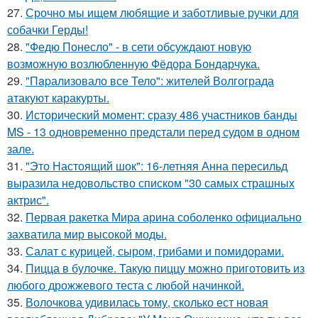
27.
Срочно мы ищем любящие и заботливые ручки для
собачки Герды!
28.
"Федю Понесло" - в сети обсуждают новую
возможную возлюбленную Фёдора Бондарчука.
29.
"Пapализовало все Тело": жителей Волгограда
атакуют каракурты.
30.
Исторический момент: сразу 486 участников банды
MS - 13 одновременно предстали перед судом в одном
зале.
31.
"Это Настоящий шок": 16-летняя Анна пересильд
выразила недовольство списком "30 самых страшных
актрис".
32.
Первая ракетка Мира арина соболенко официально
захватила мир высокой моды.
33.
Салат с курицей, сыром, грибами и помидорами.
34.
Пицца в булочке. Такую пиццу можно приготовить из
любого дрожжевого теста с любой начинкой.
35.
Волочкова удивилась тому, сколько ест новая