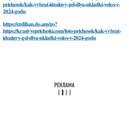
prichesok/kak-vybrat-idealnyy-gel-dlya-ukladki-volos-v-
2024-godu
https://ezdihan.do.am/go?
https://krasivyepricheski.com/foto-prichesok/kak-vybrat-
idealnyy-gel-dlya-ukladki-volos-v-2024-godu