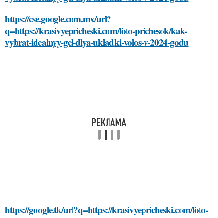
https://cse.google.com.mx/url?
q=https://krasivyepricheski.com/foto-prichesok/kak-
vybrat-idealnyy-gel-dlya-ukladki-volos-v-2024-godu
https://google.tk/url?q=https://krasivyepricheski.com/foto-