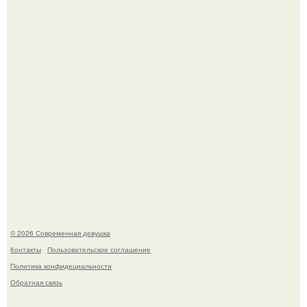
У юли Гаврилиной снова случился конфликт с комиком
Ильей Соболевым.
Кристина асмус опубликовала пляжные фото с 12-
летней дочерью от Гарика Харламова.
© 2026 Современная девушка
Контакты
Пользовательское соглашение
Политика конфидециальности
Обратная связь