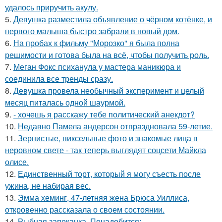
удалось приручить акулу.
5.
Девушка разместила объявление о чёрном котёнке, и
первого малыша быстро забрали в новый дом.
6.
На пробах к фильму "Морозко" я была полна
решимости и готова была на всё, чтобы получить роль.
7.
Меган Фокс психанула у мастера маникюра и
соединила все тренды сразу.
8.
Девушка провела необычный эксперимент и целый
месяц питалась одной шаурмой.
9.
- хочешь я расскажу тебе политический анекдот?
10.
Недавно Памела андерсон отпраздновала 59-летие.
11.
Зернистые, пиксельные фото и знакомые лица в
неровном свете - так теперь выглядят соцсети Майкла
олисе.
12.
Единственный торт, который я могу съесть после
ужина, не набирая вес.
13.
Эмма хеминг, 47-летняя жена Брюса Уиллиса,
откровенно рассказала о своем состоянии.
14.
Рыбная запеканка. Понадобится: