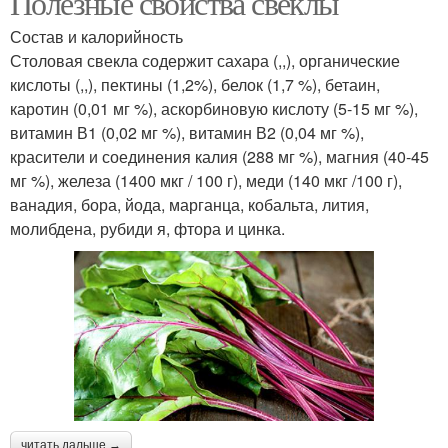
Полезные свойства свеклы
Состав и калорийность
Столовая свекла содержит сахара (,,), органические
кислоты (,,), пектины (1,2%), белок (1,7 %), бетаин,
каротин (0,01 мг %), аскорбиновую кислоту (5-15 мг %),
витамин В1 (0,02 мг %), витамин В2 (0,04 мг %),
красители и соединения калия (288 мг %), магния (40-45
мг %), железа (1400 мкг / 100 г), меди (140 мкг /100 г),
ванадия, бора, йода, марганца, кобальта, лития,
молибдена, рубиди я, фтора и цинка.
читать дальше →