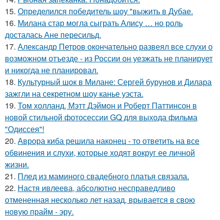
15.
Определился победитель шоу "выжить в Дубае.
16.
Милана стар могла сыграть Алису … но роль
досталась Ане пересильд.
17.
Александр Петров окончательно развеял все слухи о
возможном отъезде - из России он уезжать не планирует
и никогда не планировал.
18.
Культурный шок в Милане: Сергей бурунов и Дилара
зажгли на секретном шоу канье уэста.
19.
Том холланд, Мэтт Дэймон и Роберт Паттинсон в
новой стильной фотосессии GQ для выхода фильма
"Одиссея"!
20.
Аврора киба решила наконец - то ответить на все
обвинения и слухи, которые ходят вокруг ее личной
жизни.
21.
Плед из маминого свадебного платья связала.
22.
Настя ивлеева, абсолютно несправедливо
отмененная несколько лет назад, врывается в свою
новую прайм - эру.