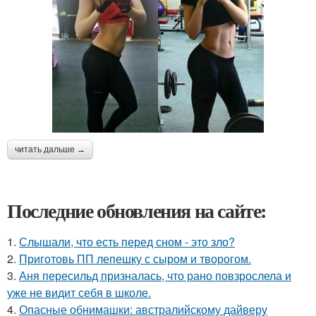
читать дальше →
Последние обновления на сайте:
1.
Слышали, что есть перед сном - это зло?
2.
Приготовь ПП лепешку с сыром и творогом.
3.
Аня пересильд призналась, что рано повзрослела и
уже не видит себя в школе.
4.
Опасные обнимашки: австралийскому дайверу