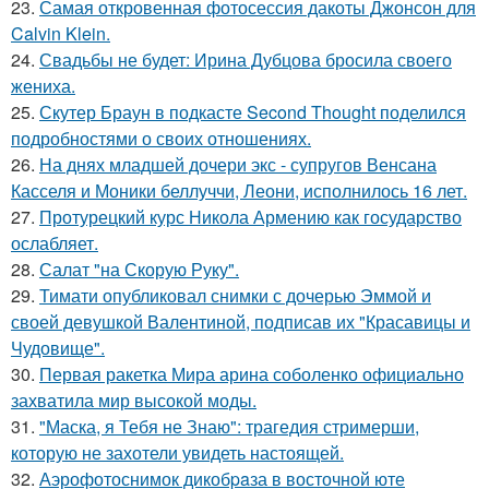
23.
Самая откровенная фотосессия дакоты Джонсон для
Calvin Klein.
24.
Свадьбы не будет: Ирина Дубцова бросила своего
жениха.
25.
Скутер Браун в подкасте Second Thought поделился
подробностями о своих отношениях.
26.
На днях младшей дочери экс - супругов Венсана
Касселя и Моники беллуччи, Леони, исполнилось 16 лет.
27.
Протурецкий курс Никола Армению как государство
ослабляет.
28.
Салат "на Скорую Руку".
29.
Тимати опубликовал снимки с дочерью Эммой и
своей девушкой Валентиной, подписав их "Красавицы и
Чудовище".
30.
Первая ракетка Мира арина соболенко официально
захватила мир высокой моды.
31.
"Маска, я Тебя не Знаю": трагедия стримерши,
которую не захотели увидеть настоящей.
32.
Аэрофотоснимок дикобpaза в восточной юте