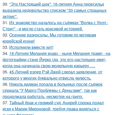
30.
"Это Настоящий шок": 16-летняя Анна пересильд
выразила недовольство списком "30 самых страшных
актрис".
31.
Их знакомство началось на съёмках "Волка с Уолл -
Стрит" - и могло стать красивой историей.
32.
Осенние разносолы. Мы готовим по мотивам
корейской кухни!
33.
Исполнили вместе хит!
34.
16-Летняя Мелания кнавс - ныне Мелания трамп - на
фотографии стане Йерко (да, это его настоящее имя),
когда она начинала свою модельную карьеру ….
35.
45-Летний рэпер Рэй Джей сделал заявление, от
которого у многих буквально отвисла челюсть.
36.
Николь кидман попала в больницу после съёмок
сериала "У Марго Проблемы с Деньгами", так как
продолжала работать, несмотря на грипп.
37.
Тайный брак и громкий суд: Андрей сорока подал
иски к Марии Мироновой, требуя права видеться с
сыном Фёдором.