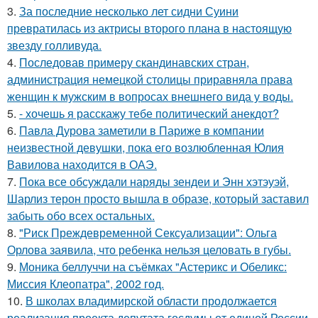
3.
За последние несколько лет сидни Суини
превратилась из актрисы второго плана в настоящую
звезду голливуда.
4.
Последовав примеру скандинавских стран,
администрация немецкой столицы приравняла права
женщин к мужским в вопросах внешнего вида у воды.
5.
- хочешь я расскажу тебе политический анекдот?
6.
Павла Дурова заметили в Париже в компании
неизвестной девушки, пока его возлюбленная Юлия
Вавилова находится в ОАЭ.
7.
Пока все обсуждали наряды зендеи и Энн хэтэуэй,
Шарлиз терон просто вышла в образе, который заставил
забыть обо всех остальных.
8.
"Риск Преждевременной Сексуализации": Ольга
Орлова заявила, что ребенка нельзя целовать в губы.
9.
Моника беллуччи на съёмках "Астерикс и Обеликс:
Миссия Клеопатра", 2002 год.
10.
В школах владимирской области продолжается
реализация проекта депутата госдумы от единой России