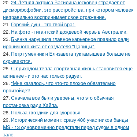
20.
24-Летняя актриса Василина юсковец страдает от
дисморфофобии, это расстройства, при котором человек
неправильно воспринимает свое отражение.
21.
Горячий душ - это твой враг.
22.
На фото - гигантский дождевой червь в Австралии.
23.
Бьянка нарушила главное карьерное правило ради
ироничного хита от создателя "Царицы".
24.
Петр гуменник и Елизавета туктамышева больше не
скрываются.
25.
С приходом тепла спортивная жизнь становится еще
активнее - и это нас только радует.
26.
"Мне казалось, что что-то плохое обязательно
произойдет!
27.
Сначала все были уверены, что это обычная
постановка ради Хайпа.
28.
Польза гвоздики для здоровья.
29.
Исторический момент: сразу 486 участников банды
MS - 13 одновременно предстали перед судом в одном
зале.