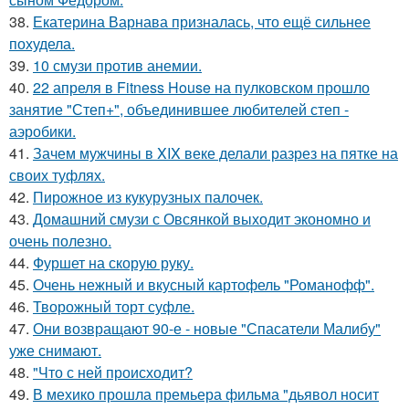
38.
Екатерина Варнава призналась, что ещё сильнее
похудела.
39.
10 смузи против анемии.
40.
22 апреля в Fitness House на пулковском прошло
занятие "Степ+", объединившее любителей степ -
аэробики.
41.
Зачем мужчины в XIX веке делали разрез на пятке на
своих туфлях.
42.
Пирожное из кукурузных палочек.
43.
Домашний смузи с Овсянкой выходит экономно и
очень полезно.
44.
Фуршет на скорую руку.
45.
Очень нежный и вкусный картофель "Романофф".
46.
Творожный торт суфле.
47.
Они возвращают 90-е - новые "Спасатели Малибу"
уже снимают.
48.
"Что с ней происходит?
49.
В мехико прошла премьера фильма "дьявол носит