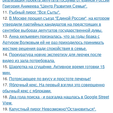
Григория Аникеева "Центр Развития Семьи".
11.
Рыбный пирог "Все Сыты".
12.
В Москве прошел съезд "Единой России", на котором
утвердили партийных кандидатов на предстоящих в
сентябре выборах депутатов государственной думы.
13.
Анна хилькевич призналась, что за годы брака с
Артуром Волковым ей не раз приходилось принимать
жесткие решения ради спокойствия в семье.
14.
Прокуратура новую экспертизу для лерчек после
видео из зала потребовала.
15.
Шарлотка на сгущёнке. Активное время готовки 15
мин.
16.
Потрясающее по вкусу и простоте печенье!
17.
Яблочный кекс. На первый взгляд это совершенно
обычный кекс с яблоками.
18.
Два года поиска - и разгадка нашлась в Google Street
View.
19.
Капустный пирог Невозможно"Остановиться".