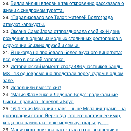
28.
Билли айлиш впервые так откровенно рассказала о
жизни с синдромом туретта.
29.
"Пapализовало все Тело": жителей Волгограда
атакуют каракурты.
30.
Оксана Самойлова отпраздновала свой 38-й день
рождения в одном из модных столичных ресторанов в
окружении близких друзей и семьи.
31.
Я никогда не пробовала более вкусного винегрета:
всё дело в особой заправке.
32.
Исторический момент: сразу 486 участников банды
MS - 13 одновременно предстали перед судом в одном
зале.
33.
Исполнили вместе хит!
34.
"Магия Фламенко и Ледяная Вода": радикальные
бьюти - правила Пенелопы Крус.
35.
16-Летняя Мелания кнавс - ныне Мелания трамп - на
фотографии стане Йерко (да, это его настоящее имя),
когда она начинала свою модельную карьеру ….
36.
Мария кожевникова рассказала о возвращении в