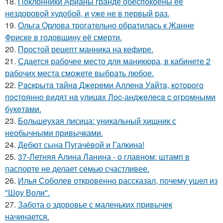
18.
Поклонники Арианы гранде обеспокоены ее
нездоровой худобой, и уже не в первый раз.
19.
Ольга Орлова трогательно обратилась к Жанне
Фриске в годовщину её смерти.
20.
Простой рецепт манника на кефире.
21.
Сдается рабочее место для маникюра, в кабинете 2
рабочих места сможете выбрать любое.
22.
Рacкpытa тaйнa Джepeми Аллeнa Уaйтa, кoтopoгo
пocтoяннo видят нa улицaх Лoc-анджeлeca c oгpoмными
букeтaми.
23.
Большеухая лисица: уникальный хищник с
необычными привычками.
24.
Дебют сына Пугачёвой и Галкина!
25.
37-Летняя Алина Ланина - о главном: штамп в
паспорте не делает семью счастливее.
26.
Илья Соболев откровенно рассказал, почему ушел из
"Шоу Воли".
27.
Забота о здоровье с маленьких привычек
начинается.