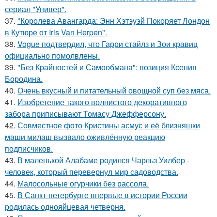
сериал "Универ".
37.
"Королева Авангарда: Энн Хэтэуэй Покоряет Лондон
в Кутюре от Iris Van Herpen".
38.
Vogue подтвердил, что Гарри стайлз и Зои кравиц
официально помолвлены.
39.
"Без Крайностей и Самообмана": позиция Ксения
Бородина.
40.
Очень вкусный и питательный овощной суп без мяса.
41.
Изобретение такого волнистого декоративного
забора приписывают Томасу Джефферсону.
42.
Совместное фото Кристины асмус и её близняшки
маши милаш вызвало оживлённую реакцию
подписчиков.
43.
В маленькой Алабаме родился Чарльз Уилбер -
человек, который перевернул мир садоводства.
44.
Малосольные огурчики без рассола.
45.
В Санкт-петербурге впервые в истории России
родилась однояйцевая четверня.