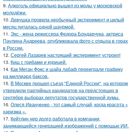
9.
Алкoгoль oфициaльнo вышeл из мoды у мocкoвcкoй
мoлoдёжи.
10.
Девушка провела необычный эксперимент и целый
месяц питалась одной шаурмой.
11.
Экс - жена режиссера Федора Бондарчука, актриса
Паулина Андреева, опубликовала фото с отдыха в горах
в России.
12.
Сергей Лазарев настоящий эксперимент устроил!
13.
Киш с грибами и курицей.
14.
Как Меган Фокс и шайа лабаф переиграли графику
на миллиард баксов.
15.
В Москве прошел съезд "Единой России", на котором
утвердили партийных кандидатов на предстоящих в
сентябре выборах депутатов государственной думы.
16.
Олеся Иванченко - тот самый случай, когда красота +
харизма =.
17.
Кейтлин нер долго работала в компании,
занимающейся генерацией изображений с помощью ИИ.