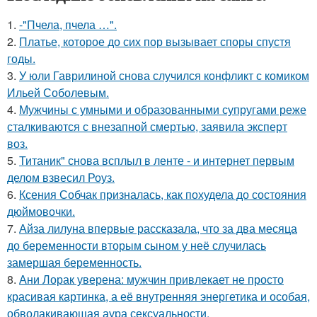
1.
-"Пчела, пчела …".
2.
Платье, которое до сих пор вызывает споры спустя
годы.
3.
У юли Гаврилиной снова случился конфликт с комиком
Ильей Соболевым.
4.
Мужчины с умными и образованными супругами реже
сталкиваются с внезапной смертью, заявила эксперт
воз.
5.
Титаник" снова всплыл в ленте - и интернет первым
делом взвесил Роуз.
6.
Ксения Собчак призналась, как похудела до состояния
дюймовочки.
7.
Айза лилуна впервые рассказала, что за два месяца
до беременности вторым сыном у неё случилась
замершая беременность.
8.
Ани Лорак уверена: мужчин привлекает не просто
красивая картинка, а её внутренняя энергетика и особая,
обволакивающая аура сексуальности.