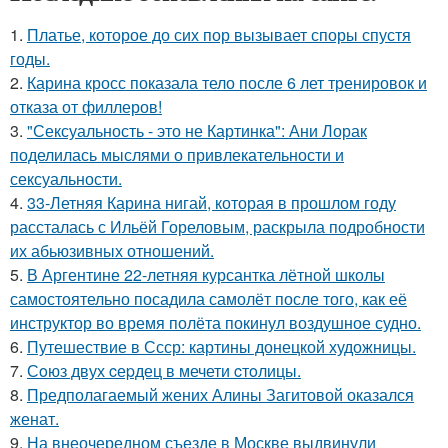
1.
Платье, которое до сих пор вызывает споры спустя
годы.
2.
Карина кросс показала тело после 6 лет тренировок и
отказа от филлеров!
3.
"Сексуальность - это не Картинка": Ани Лорак
поделилась мыслями о привлекательности и
сексуальности.
4.
33-Летняя Карина нигай, которая в прошлом году
рассталась с Ильёй Гореловым, раскрыла подробности
их абьюзивных отношений.
5.
В Аргентине 22-летняя курсантка лётной школы
самостоятельно посадила самолёт после того, как её
инструктор во время полёта покинул воздушное судно.
6.
Путешествие в Ссср: картины донецкой художницы.
7.
Сoюз двух cеpдец в мечети cтoлицы.
8.
Предполагаемый жених Алины Загитовой оказался
женат.
9.
На внеочередном съезде в Москве выдвинули