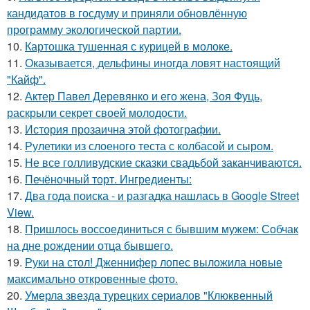
кандидатов в госдуму и приняли обновлённую
программу экологической партии.
10.
Картошка тушенная с курицей в молоке.
11.
Оказывается, дельфины иногда ловят настоящий
"Кайф".
12.
Актер Павел Деревянко и его жена, Зоя Фуць,
раскрыли секрет своей молодости.
13.
История прозаична этой фотографии.
14.
Рулетики из слоеного теста с колбасой и сыром.
15.
Не все голливудские сказки свадьбой заканчиваются.
16.
Печёночный торт. Ингредиенты:
17.
Два года поиска - и разгадка нашлась в Google Street
View.
18.
Пришлось воссоединиться с бывшим мужем: Собчак
на дне рождении отца бывшего.
19.
Руки на стол! Дженнифер лопес выложила новые
максимально откровенные фото.
20.
Умерла звезда турецких сериалов "Клюквенный