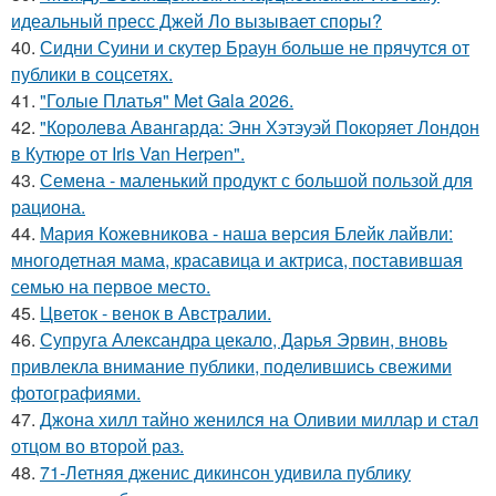
идеальный пресс Джей Ло вызывает споры?
40.
Сидни Суини и скутер Браун больше не прячутся от
публики в соцсетях.
41.
"Голые Платья" Met Gala 2026.
42.
"Королева Авангарда: Энн Хэтэуэй Покоряет Лондон
в Кутюре от Iris Van Herpen".
43.
Семена - маленький продукт с большой пользой для
рациона.
44.
Мария Кожевникова - наша версия Блейк лайвли:
многодетная мама, красавица и актриса, поставившая
семью на первое место.
45.
Цветок - венок в Австралии.
46.
Супруга Александра цекало, Дарья Эрвин, вновь
привлекла внимание публики, поделившись свежими
фотографиями.
47.
Джона хилл тайно женился на Оливии миллар и стал
отцом во второй раз.
48.
71-Летняя дженис дикинсон удивила публику