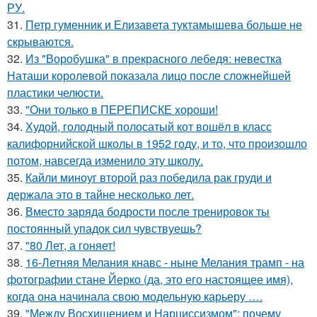
РУ.
31.
Петр гуменник и Елизавета туктамышева больше не
скрываются.
32.
Из "Воробушка" в прекрасного лебедя: невестка
Наташи королевой показала лицо после сложнейшей
пластики челюсти.
33.
"Они только в ПЕРЕПИСКЕ хороши!
34.
Худой, голодный полосатый кот вошёл в класс
калифорнийской школы в 1952 году, и то, что произошло
потом, навсегда изменило эту школу.
35.
Кайли миноуг второй раз победила рак груди и
держала это в тайне несколько лет.
36.
Вместо заряда бодрости после тренировок ты
постоянный упадок сил чувствуешь?
37.
"80 Лет, а гоняет!
38.
16-Летняя Мелания кнавс - ныне Мелания трамп - на
фотографии стане Йерко (да, это его настоящее имя),
когда она начинала свою модельную карьеру ….
39.
"Между Восхищением и Нарциссизмом": почему