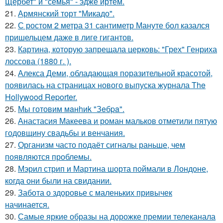
Щербет" и "семья" - эдже иртем.
21.
Армянский торт "Микадо".
22.
С ростом 2 метра 31 сантиметр Мануте бол казался
пришельцем даже в лиге гигантов.
23.
Картина, которую запрещала церковь: "Грех" Генриха
лоссова (1880 г. ).
24.
Алекса Деми, обладающая поразительной красотой,
появилась на страницах нового выпуска журнала The
Hollywood Reporter.
25.
Мы готовим мaнhиk "Зeбpa".
26.
Анастасия Макеева и роман мальков отметили пятую
годовщину свадьбы и венчания.
27.
Организм часто подаёт сигналы раньше, чем
появляются проблемы.
28.
Мэрил стрип и Мартина шорта поймали в Лондоне,
когда они были на свидании.
29.
Забота о здоровье с маленьких привычек
начинается.
30.
Самые яркие образы на дорожке премии телеканала