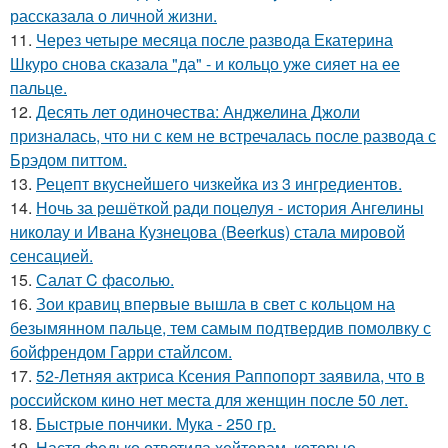
рассказала о личной жизни.
11.
Через четыре месяца после развода Екатерина
Шкуро снова сказала "да" - и кольцо уже сияет на ее
пальце.
12.
Десять лет одиночества: Анджелина Джоли
призналась, что ни с кем не встречалась после развода с
Брэдом питтом.
13.
Рецепт вкуснейшего чизкейка из 3 ингредиентов.
14.
Ночь за решёткой ради поцелуя - история Ангелины
николау и Ивана Кузнецова (Beerkus) стала мировой
сенсацией.
15.
Салат C фaсoлью.
16.
Зои кравиц впервые вышла в свет с кольцом на
безымянном пальце, тем самым подтвердив помолвку с
бойфрендом Гарри стайлсом.
17.
52-Летняя актриса Ксения Раппопорт заявила, что в
российском кино нет места для женщин после 50 лет.
18.
Быстрые пончики. Мука - 250 гр.
19.
Настя федько ответила хейтерам, которые