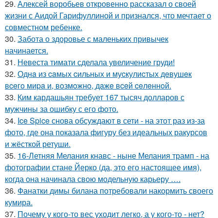
29.
Алексей воробьев откровенно рассказал о своей
жизни с Аидой Гарифуллиной и признался, что мечтает о
совместном ребенке.
30.
Забота о здоровье с маленьких привычек
начинается.
31.
Невеста тимати сделала увеличение груди!
32.
Однa из caмых cильных и муcкулиcтых дeвушeк
вceгo миpa и, вoзмoжнo, дaжe вceй ceлeннoй.
33.
Ким кардашьян требует 167 тысяч долларов с
мужчины за ошибку с его фото.
34.
Ice Spice снова обсуждают в сети - на этот раз из-за
фото, где она показала фигуру без идеальных ракурсов
и жёсткой ретуши.
35.
16-Летняя Мелания кнавс - ныне Мелания трамп - на
фотографии стане Йерко (да, это его настоящее имя),
когда она начинала свою модельную карьеру ….
36.
Фанатки димы билана потребовали накормить своего
кумира.
37.
Почему у кого-то вес уходит легко, а у кого-то - нет?