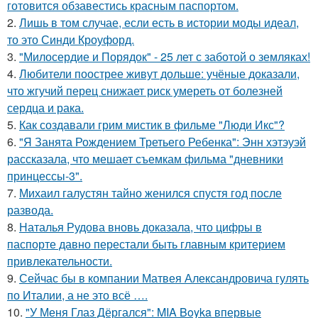
готовится обзавестись красным паспортом.
2.
Лишь в том случае, если есть в истории моды идеал,
то это Синди Кроуфорд.
3.
"Милосердие и Порядок" - 25 лет с заботой о земляках!
4.
Любители поострее живут дольше: учёные доказали,
что жгучий перец снижает риск умереть от болезней
сердца и рака.
5.
Как создавали грим мистик в фильме "Люди Икс"?
6.
"Я Занята Рождением Третьего Ребенка": Энн хэтэуэй
рассказала, что мешает съемкам фильма "дневники
принцессы-3".
7.
Михаил галустян тайно женился спустя год после
развода.
8.
Наталья Рудова вновь доказала, что цифры в
паспорте давно перестали быть главным критерием
привлекательности.
9.
Сейчас бы в компании Матвея Александровича гулять
по Италии, а не это всё ….
10.
"У Меня Глаз Дёргался": MIA Boyka впервые