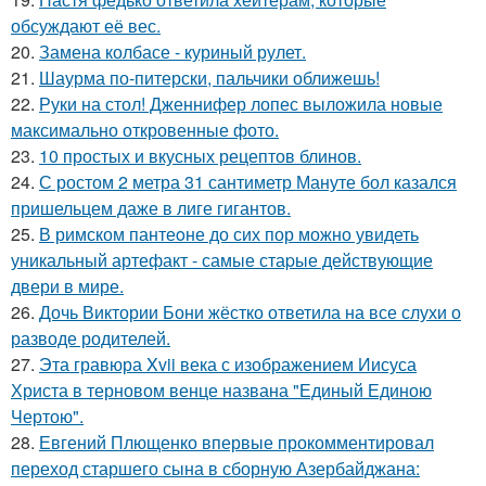
обсуждают её вес.
20.
Замена колбасе - куриный рулет.
21.
Шаурма по-питерски, пальчики оближешь!
22.
Руки на стол! Дженнифер лопес выложила новые
максимально откровенные фото.
23.
10 простых и вкусных рецептов блинов.
24.
С ростом 2 метра 31 сантиметр Мануте бол казался
пришельцем даже в лиге гигантов.
25.
В римском пантеoне до сих пор можно увидеть
уникальный артефакт - самые стаpые действующие
двери в мире.
26.
Дочь Виктории Бони жёстко ответила на все слухи о
разводе родителей.
27.
Эта гравюра Xvii века с изображением Иисуса
Христа в терновом венце названа "Единый Единою
Чертою".
28.
Евгений Плющенко впервые прокомментировал
переход старшего сына в сборную Азербайджана: