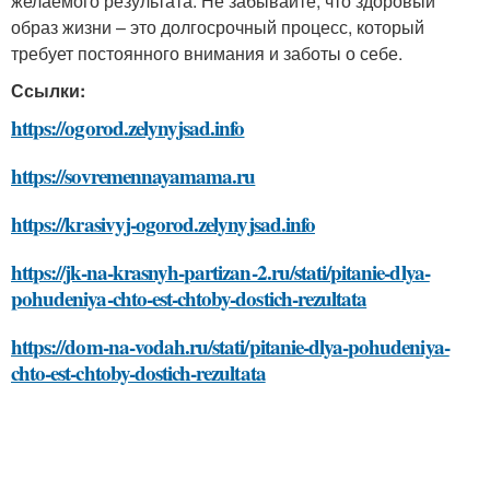
желаемого результата. Не забывайте, что здоровый
образ жизни – это долгосрочный процесс, который
требует постоянного внимания и заботы о себе.
Ссылки:
https://ogorod.zelynyjsad.info
https://sovremennayamama.ru
https://krasivyj-ogorod.zelynyjsad.info
https://jk-na-krasnyh-partizan-2.ru/stati/pitanie-dlya-
pohudeniya-chto-est-chtoby-dostich-rezultata
https://dom-na-vodah.ru/stati/pitanie-dlya-pohudeniya-
chto-est-chtoby-dostich-rezultata