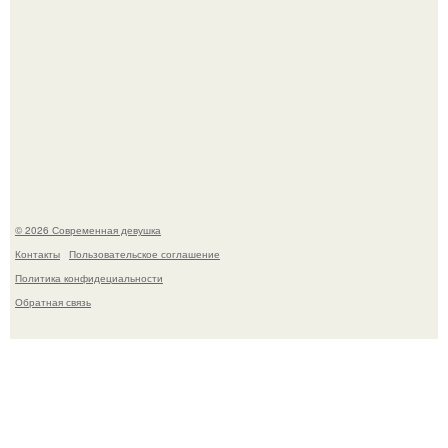
Лишь в том случае, если есть в истории моды идеал, то
это Синди Кроуфорд.
© 2026 Современная девушка
Контакты
Пользовательское соглашение
Политика конфидециальности
Обратная связь