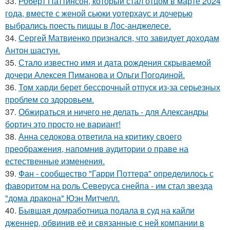
33.
Роберт Паттинсон, который стал отцом в марте 2024
года, вместе с женой сьюки уотерхаус и дочерью
выбрались поесть пиццы в Лос-анджелесе.
34.
Сергей Матвиенко признался, что завидует доходам
Антон шастун.
35.
Стало известно имя и дата рождения скрываемой
дочери Алексея Пиманова и Ольги Погодиной.
36.
Том харди берет бессрочный отпуск из-за серьезных
проблем со здоровьем.
37.
Обжираться и ничего не делать - для Александры
бортич это просто не вариант!
38.
Анна седокова ответила на критику своего
преображения, напомнив аудитории о праве на
естественные изменения.
39.
Фан - сообщество "Гарри Поттера" определилось с
фаворитом на роль Северуса снейпа - им стал звезда
"дома дракона" Юэн Митчелл.
40.
Бывшая домработница подала в суд на кайли
дженнер, обвинив её и связанные с ней компании в