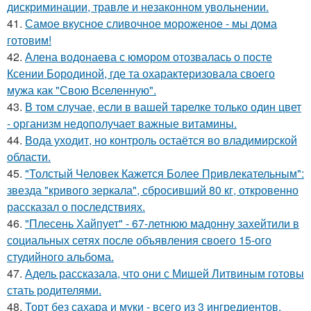
дискриминации, травле и незаконном увольнении.
41.
Самое вкусное сливочное мороженое - мы дома
готовим!
42.
Алена водонаева с юмором отозвалась о посте
Ксении Бородиной, где та охарактеризовала своего
мужа как "Свою Вселенную".
43.
В том случае, если в вашей тарелке только один цвет
- организм недополучает важные витамины.
44.
Вода уходит, но контроль остаётся во владимирской
области.
45.
"Толстый Человек Кажется Более Привлекательным":
звезда "кривого зеркала", сбросивший 80 кг, откровенно
рассказал о последствиях.
46.
"Плесень Хайпует" - 67-летнюю мадонну захейтили в
социальных сетях после объявления своего 15-ого
студийного альбома.
47.
Адель рассказала, что они с Мишей Литвиным готовы
стать родителями.
48.
Торт без сахара и муки - всего из 3 ингредиентов.