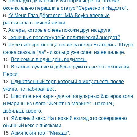
5.
Леонардо ди каприо и Виттория черетти, похоже,
окончательно перешли в статус "Серьезно и Надолго".
6.
"У Меня Глаз Дёргался": MIA Boyka впервые
рассказала о личной жизни.
7.
Актеры, которые очень похожи друг на друга!
8.
- хочешь я расскажу тебе политический анекдот?
9.
Через четыре месяца после развода Екатерина Шкуро
снова сказала "да" - и кольцо уже сияет на ее пальце.
10.
Вся семья в один день родилась.
11.
В самые лучшие и добрые руки отдается солнечная
Перси!
12.
Единственный торт, который я могу съесть после
ужина, не набирая вес.
13.
Шестилетняя варя - дочка популярных блогеров коли
и Марины из блога "Женат на Марине" - наконец
добилась своего.
14.
Яблочный кекс. На первый взгляд это совершенно
обычный кекс с яблоками.
15.
Армянский торт "Микадо".