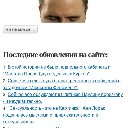
читать дальше →
Последние обновления на сайте:
1.
В этой истории не было подпольного кабинета и
"Мастера После Двухнедельных Курсов".
2.
Соцсети захлестнула волна тревожных сообщений о
загадочном "Июньском Феномене".
3.
Сейчас все обсуждают 61-летнюю Паулину поризкову
- и неудивительно.
4.
"Сексуальность - это не Картинка": Ани Лорак
поделилась мыслями о привлекательности и
сексуальности.