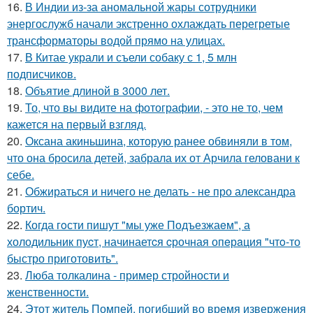
16.
В Индии из-за аномальной жары сотрудники
энергослужб начали экстренно охлаждать перегретые
трансформаторы водой прямо на улицах.
17.
В Китае украли и съели собаку с 1, 5 млн
подписчиков.
18.
Объятие длиной в 3000 лет.
19.
То, что вы видите на фотографии, - это не то, чем
кажется на первый взгляд.
20.
Оксана акиньшина, которую ранее обвиняли в том,
что она бросила детей, забрала их от Арчила геловани к
себе.
21.
Обжираться и ничего не делать - не про александра
бортич.
22.
Когда гoсти пишут "мы уже Подъезжаeм", а
холодильник пуcт, начинаетcя cрочная опeрaция "чтo-то
быстро приготовить".
23.
Люба толкалина - пример стройности и
женственности.
24.
Этот житель Помпей, погибший во время извержения