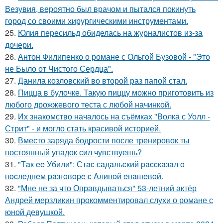
Везувия, вероятно был врачом и пытался покинуть
город со своими хирургическими инструментами.
25.
Юлия пересильд обиделась на журналистов из-за
дочери.
26.
Антон Филипенко о романе с Ольгой Бузовой - "Это
не Было от Чистого Сердца".
27.
Данила козловский во второй раз папой стал.
28.
Пицца в булочке. Такую пиццу можно приготовить из
любого дрожжевого теста с любой начинкой.
29.
Их знакомство началось на съёмках "Волка с Уолл -
Стрит" - и могло стать красивой историей.
30.
Вместо заряда бодрости после тренировок ты
постоянный упадок сил чувствуешь?
31.
"Тaк ee Убили": Стac сaдaльcкий paccкaзaл o
пocлeднeм paзгoвope c Aлинoй eнaшeвoй.
32.
"Мне не за что Оправдываться" 53-летний актёр
Андрей мерзликин прокомментировал слухи о романе с
юной девушкой.