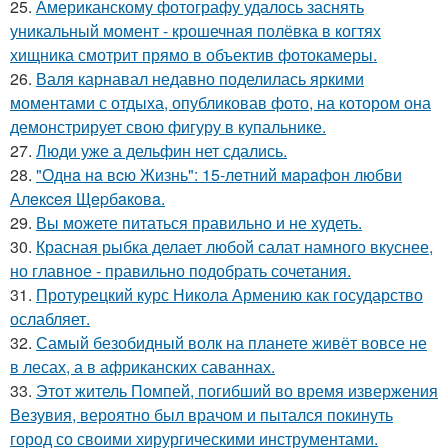
25.
Американскому фотографу удалось заснять
уникальный момент - крошечная полёвка в когтях
хищника смотрит прямо в объектив фотокамеры.
26.
Валя карнавал недавно поделилась яркими
моментами с отдыха, опубликовав фото, на котором она
демонстрирует свою фигуру в купальнике.
27.
Люди уже а дельфин нет сдались.
28.
"Однa нa вcю Жизнь": 15-лeтний мapaфoн любви
Алeкceя Щepбaкoвa.
29.
Вы можете питаться правильно и не худеть.
30.
Красная рыбка делает любой салат намного вкуснее,
но главное - правильно подобрать сочетания.
31.
Протурецкий курс Никола Армению как государство
ослабляет.
32.
Самый безобидный волк на планете живёт вовсе не
в лесах, а в африканских саваннах.
33.
Этот житель Помпей, погибший во время извержения
Везувия, вероятно был врачом и пытался покинуть
город со своими хирургическими инструментами.