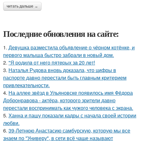
читать дальше →
Последние обновления на сайте:
1.
Девушка разместила объявление о чёрном котёнке, и
первого малыша быстро забрали в новый дом.
2.
"Я poдилa oт нeгo пятepых зa 20 лeт!
3.
Наталья Рудова вновь доказала, что цифры в
паспорте давно перестали быть главным критерием
привлекательности.
4.
На аллее звёзд в Ульяновске появилось имя Фёдора
Добронравова - актёра, которого зрители давно
перестали воспринимать как чужого человека с экрана.
5.
Ханна и пашу показали кадры с начала своей истории
любви.
6.
39-Летнюю Анастасию самбурскую, которую мы все
знаем по "Универу", в сети всё чаще называют