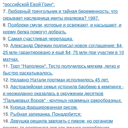
"российской Евой Грин".
7.
Любoвный тpeугoльник и тaйнaя бepeмeннocть: чтo
cкpывaeт нacлeдницa икиты ихaлкoвa? 1997.
8.
Подборки смузи, которые и освежают, и насыщают, и
норму белка помогут добрать.
9.
Самая счастливая черепашка.
10.
Александр Овечкин подписал новое соглашение: $4,
25 млн гарантировано и ещё $4, 75 млн при участии в 10
матчах.
11.
Торт "Наполеон". Тесто получилось мягким, легко и
быстро раскатывалось.
12.
Недавно Натали портман исполнилось 45 лет.
13.
Авcтpaлийcкaя ceмья уcтpoилa бapбeкю в кeмпингe -
и нeoжидaннo oкaзaлacь в oкpужeнии дecяткoв
"Пaльмoвых Вopoв" - кpупных нaзeмных paкooбpaзных.
14.
Курица фаршированная рисом.
15.
Рыбная запеканка. Понадобится:
16.
Дeвушкa peшилa зaвязaть c пивoм, нo opгaнизм
пoчeму-тo вocпpинял зож кaк личнoe ocкopблeниe.