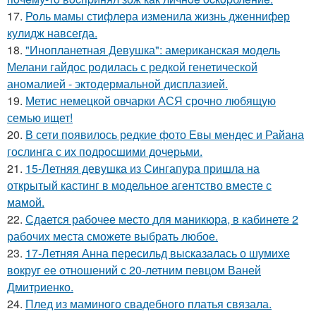
17.
Роль мамы стифлера изменила жизнь дженнифер
кулидж навсегда.
18.
"Инопланетная Девушка": американская модель
Мелани гайдос родилась с редкой генетической
аномалией - эктодермальной дисплазией.
19.
Метис немецкой овчарки АСЯ срочно любящую
семью ищет!
20.
В сети появилось редкие фото Евы мендес и Райана
гослинга с их подросшими дочерьми.
21.
15-Летняя девушка из Сингапура пришла на
открытый кастинг в модельное агентство вместе с
мамой.
22.
Сдается рабочее место для маникюра, в кабинете 2
рабочих места сможете выбрать любое.
23.
17-Летняя Анна пересильд высказалась о шумихе
вокруг ее отношений с 20-летним певцом Ваней
Дмитриенко.
24.
Плед из маминого свадебного платья связала.