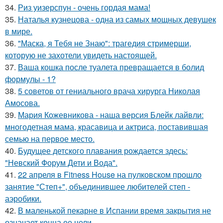
34.
Риз уизерспун - очень гордая мама!
35.
Наталья кузнецова - одна из самых мощных девушек
в мире.
36.
"Маска, я Тебя не Знаю": трагедия стримерши,
которую не захотели увидеть настоящей.
37.
Ваша кошка после туалета превращается в болид
формулы - 1?
38.
5 советов от гениального врача хирурга Николая
Амосова.
39.
Мария Кожевникова - наша версия Блейк лайвли:
многодетная мама, красавица и актриса, поставившая
семью на первое место.
40.
Будущее детского плавания рождается здесь:
"Невский Форум Дети и Вода".
41.
22 апреля в Fitness House на пулковском прошло
занятие "Степ+", объединившее любителей степ -
аэробики.
42.
В маленькой пекарне в Испании время закрытия не
означает конца ее цели.