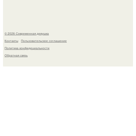
Платье, которое до сих пор вызывает споры спустя годы.
© 2026 Современная девушка
Контакты
Пользовательское соглашение
Политика конфидециальности
Обратная связь