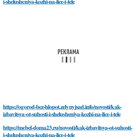
i-shelusheniya-kozhi-na-lice-i-tele
https://ogorod-bez-hlopot.zelynyjsad.info/novosti/kak-
izbavitsya-ot-suhosti-i-shelusheniya-kozhi-na-lice-i-tele
https://mebel-doma23.ru/novosti/kak-izbavitsya-ot-suhosti-
i-shelusheniya-kozhi-na-lice-i-tele