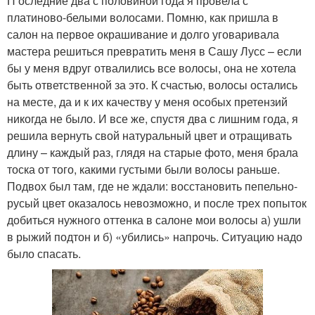
П оследние два с половиной года я провела с
платиново-белыми волосами. Помню, как пришла в
салон на первое окрашивание и долго уговаривала
мастера решиться превратить меня в Сашу Лусс – если
бы у меня вдруг отвалились все волосы, она не хотела
быть ответственной за это. К счастью, волосы остались
на месте, да и к их качеству у меня особых претензий
никогда не было. И все же, спустя два с лишним года, я
решила вернуть свой натуральный цвет и отращивать
длину – каждый раз, глядя на старые фото, меня брала
тоска от того, какими густыми были волосы раньше.
Подвох был там, где не ждали: восстановить пепельно-
русый цвет оказалось невозможно, и после трех попыток
добиться нужного оттенка в салоне мои волосы а) ушли
в рыжий подтон и б) «убились» напрочь. Ситуацию надо
было спасать.