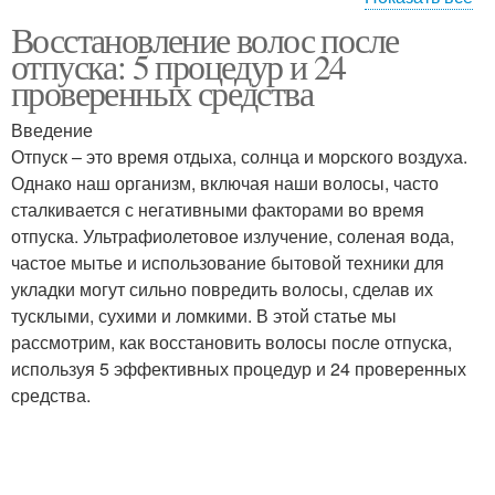
Восстановление волос после
Средство для
Домашние средства
отпуска: 5 процедур и 24
восстановления
проверенных средства
Введение
Шампунь для
Питание при
Отпуск – это время отдыха, солнца и морского воздуха.
восстановления
восстановлении
Однако наш организм, включая наши волосы, часто
сталкивается с негативными факторами во время
отпуска. Ультрафиолетовое излучение, соленая вода,
частое мытье и использование бытовой техники для
Питание в
Масла для
укладки могут сильно повредить волосы, сделав их
восстановлении
восстановления
тусклыми, сухими и ломкими. В этой статье мы
рассмотрим, как восстановить волосы после отпуска,
используя 5 эффективных процедур и 24 проверенных
Питание для
Влажность в
средства.
восстановления
восстановлении