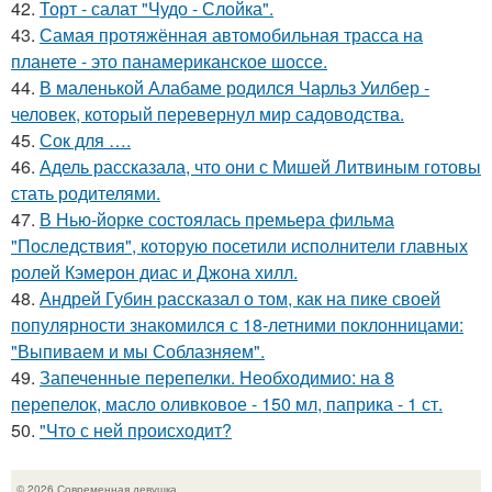
42.
Торт - салат "Чудо - Слойка".
43.
Самая протяжённая автомобильная трасса на
планете - это панамериканское шоссе.
44.
В маленькой Алабаме родился Чарльз Уилбер -
человек, который перевернул мир садоводства.
45.
Сок для ….
46.
Адель рассказала, что они с Мишей Литвиным готовы
стать родителями.
47.
В Нью-йорке состоялась премьера фильма
"Последствия", которую посетили исполнители главных
ролей Кэмерон диас и Джона хилл.
48.
Андрей Губин рассказал о том, как на пике своей
популярности знакомился с 18-летними поклонницами:
"Выпиваем и мы Соблазняем".
49.
Запеченные перепелки. Необходимио: на 8
перепелок, масло оливковое - 150 мл, паприка - 1 ст.
50.
"Что с ней происходит?
© 2026 Современная девушка