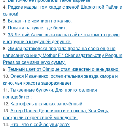
4.
Редкие кадры: том харди с женой Шарлоттой Райли и
сыном!
5.
Банан - не чемпион по калию.
6.
Покажи на кукле, где болит.
7.
33-Летний Алекс выкатил на сайте знакомств целую
инструкцию к будущей девушке.
8.
Эмили ратаковски продала права на свою ещё не
написанную книгу Mother F * Cker издательству Penguin
Press за семизначную сумму.
9.
Темный цвет от Clinique стал известен очень давно.
10.
Олеся Иванченко: ослепительная звезда юмора и
кино, чья красота завораживает.
11.
Тыквенные булочки. Для приготовления
понадобится:
12.
Картофель в сливках запечённый.
13.
Актер Павел Деревянко и его жена, Зоя Фуць,
раскрыли секрет своей молодости.
14.
Что - что я сейчас увидела?