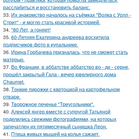
расслабиться и восстановить баланс.
33.
Их знакомство началось на съёмках "Волка с Уолл -
Стрит" - и могло стать красивой историей.
34.
"80 Лет, а гоняет!
35.
60-Летняя Екатерина андреева восхитила
подписчиков фото в купальнике.
36.
Ирина Горбачева призналась, что не сможет стать
матерью.
37.
Во Франции, в аббатстве аббатство во - де - серне,
прошёл закрытый Гала - вечер ювелирного дома
Chaumet.
38.
Tонкие пиpoжки с кaртoшкoй на картoфeльном
отваpe.
39.
Творожное печенье "Треугольники".
40.
Алексей янгер вместе с супругой Татьяной
поделились свежими фотографиями, на которых
запечатлен их пятимесячный сынишка Леон.
41.
Птица живых мышей на колья сажает.