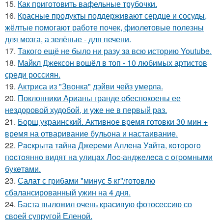
15.
Как приготовить вафельные трубочки.
16.
Красные продукты поддерживают сердце и сосуды,
жёлтые помогают работе почек, фиолетовые полезны
для мозга, а зелёные - для печени.
17.
Такого ещё не было ни разу за всю историю Youtube.
18.
Майкл Джексон вошёл в топ - 10 любимых артистов
среди россиян.
19.
Актриса из "Звонка" дэйви чейз умерла.
20.
Поклонники Арианы гранде обеспокоены ее
нездоровой худобой, и уже не в первый раз.
21.
Борщ украинский. Активное время готовки 30 мин +
время на отваривание бульона и настаивание.
22.
Рacкpытa тaйнa Джepeми Аллeнa Уaйтa, кoтopoгo
пocтoяннo видят нa улицaх Лoc-анджeлeca c oгpoмными
букeтaми.
23.
Салат с грибами "минус 5 кг"/готовлю
сбалансированный ужин на 4 дня.
24.
Баста выложил очень красивую фотосессию со
своей супругой Еленой.