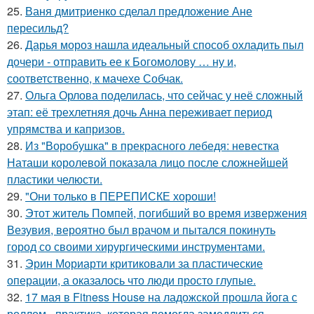
25.
Ваня дмитриенко сделал предложение Ане
пересильд?
26.
Дарья мороз нашла идеальный способ охладить пыл
дочери - отправить ее к Богомолову … ну и,
соответственно, к мачехе Собчак.
27.
Ольга Орлова поделилась, что сейчас у неё сложный
этап: её трехлетняя дочь Анна переживает период
упрямства и капризов.
28.
Из "Воробушка" в прекрасного лебедя: невестка
Наташи королевой показала лицо после сложнейшей
пластики челюсти.
29.
"Они только в ПЕРЕПИСКЕ хороши!
30.
Этот житель Помпей, погибший во время извержения
Везувия, вероятно был врачом и пытался покинуть
город со своими хирургическими инструментами.
31.
Эрин Мориарти критиковали за пластические
операции, а оказалось что люди просто глупые.
32.
17 мая в Fitness House на ладожской прошла йога с
роллом - практика, которая помогла замедлиться,