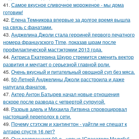
41.
Самое вкусное сливочное мороженое - мы дома
готовим!
42.
Елена Темникова впервые за долгое время вышла
на связь с фанатами.
43.
Анджелина Джоли стала героиней первого печатного
номера французского Time, показав шрам после
профилактической мастэктомии 2013 года.
44.
Актриса Екатерина Шкуро стремится сменить вектор
развития и мечтает о серьезной главной роли.
45.
Очень вкусный и питательный овощной суп без мяса.
46.
50-Летней Анджелины Джоли расстроила и даже
напугала фанатов.
47.
Актер Антон Батырев начал новые отношения
вскоре после развода с четвертой супругой.
48.
Разрыв адель и Михаила Литвина спровоцировал
настоящий переполох в сети.
49.
Почему стэтхэм и хантингтон - уайтли не спешат к
алтарю спустя 16 лет?
50.
Они возвращают 90-е - новые "Спасатели Малибу"