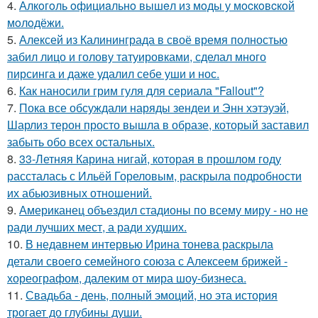
4.
Алкoгoль oфициaльнo вышeл из мoды у мocкoвcкoй
мoлoдёжи.
5.
Алексей из Калининграда в своё время полностью
забил лицо и голову татуировками, сделал много
пирсинга и даже удалил себе уши и нос.
6.
Как наносили грим гуля для сериала "Fallout"?
7.
Пока все обсуждали наряды зендеи и Энн хэтэуэй,
Шарлиз терон просто вышла в образе, который заставил
забыть обо всех остальных.
8.
33-Летняя Карина нигай, которая в прошлом году
рассталась с Ильёй Гореловым, раскрыла подробности
их абьюзивных отношений.
9.
Американец объездил стадионы по всему миру - но не
ради лучших мест, а ради худших.
10.
В недавнем интервью Ирина тонева раскрыла
детали своего семейного союза с Алексеем брижей -
хореографом, далеким от мира шоу-бизнеса.
11.
Свадьба - день, полный эмоций, но эта история
трогает до глубины души.