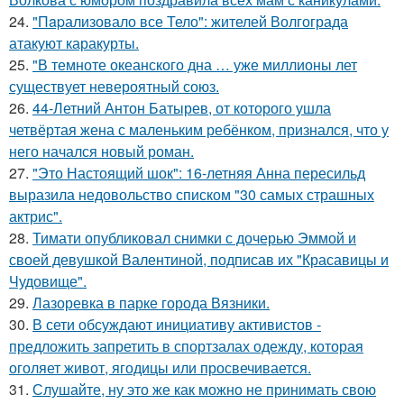
24.
"Пapализовало все Тело": жителей Волгограда
атакуют каракурты.
25.
"В темноте океанского дна … уже миллионы лет
существует невероятный союз.
26.
44-Летний Антон Батырев, от которого ушла
четвёртая жена с маленьким ребёнком, признался, что у
него начался новый роман.
27.
"Это Настоящий шок": 16-летняя Анна пересильд
выразила недовольство списком "30 самых страшных
актрис".
28.
Тимати опубликовал снимки с дочерью Эммой и
своей девушкой Валентиной, подписав их "Красавицы и
Чудовище".
29.
Лазоревка в парке города Вязники.
30.
В сети обсуждают инициативу активистов -
предложить запретить в спортзалах одежду, которая
оголяет живот, ягодицы или просвечивается.
31.
Слушайте, ну это же как можно не принимать свою