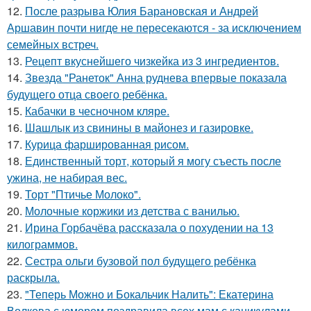
12.
После разрыва Юлия Барановская и Андрей
Аршавин почти нигде не пересекаются - за исключением
семейных встреч.
13.
Рецепт вкуснейшего чизкейка из 3 ингредиентов.
14.
Звезда "Ранеток" Анна руднева впервые показала
будущего отца своего ребёнка.
15.
Кабачки в чесночном кляре.
16.
Шашлык из свинины в майонез и газировке.
17.
Курица фаршированная рисом.
18.
Единственный торт, который я могу съесть после
ужина, не набирая вес.
19.
Торт "Птичье Молоко".
20.
Молочные коржики из детства с ванилью.
21.
Ирина Горбачёва рассказала о похудении на 13
килограммов.
22.
Сестра ольги бузовой пол будущего ребёнка
раскрыла.
23.
"Теперь Можно и Бокальчик Налить": Екатерина
Волкова с юмором поздравила всех мам с каникулами.