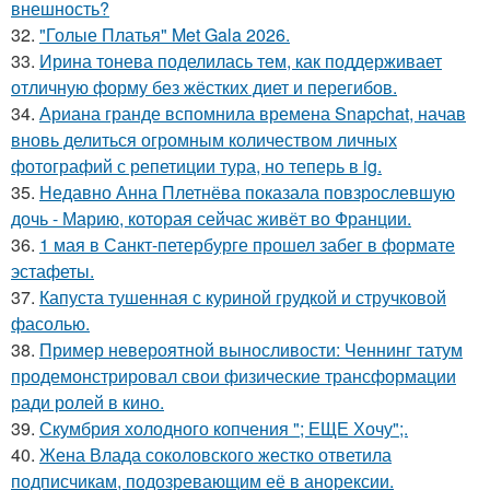
внешность?
32.
"Голые Платья" Met Gala 2026.
33.
Ирина тонева поделилась тем, как поддерживает
отличную форму без жёстких диет и перегибов.
34.
Ариана гранде вспомнила времена Snapchat, начав
вновь делиться огромным количеством личных
фотографий с репетиции тура, но теперь в ig.
35.
Недавно Анна Плетнёва показала повзрослевшую
дочь - Марию, которая сейчас живёт во Франции.
36.
1 мая в Санкт-петербурге прошел забег в формате
эстафеты.
37.
Капуста тушенная с куриной грудкой и стручковой
фасолью.
38.
Пример невероятной выносливости: Ченнинг татум
продемонстрировал свои физические трансформации
ради ролей в кино.
39.
Скумбрия холодного копчения "; ЕЩЕ Хочу";.
40.
Жена Влада соколовского жестко ответила
подписчикам, подозревающим её в анорексии.