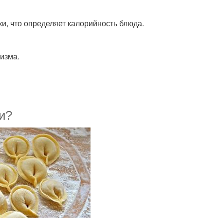
и, что определяет калорийность блюда.
изма.
и?