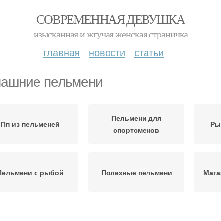
СОВРЕМЕННАЯ ДЕВУШКА
изысканная и жгучая женская страничка
главная
новости
статьи
ашние пельмени
Пельмени для
Пп из пельменей
Ры
спортсменов
Пельмени с рыбой
Полезные пельмени
Мага
етические пельмени
Пельмени на ночь
Д