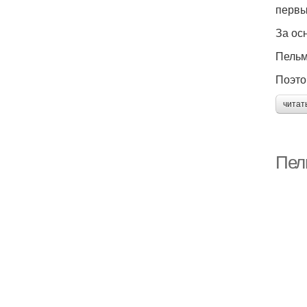
первы
За ос
Пельм
Поэто
читат
Пел