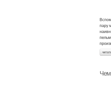
Вспом
пару 
наивн
пельм
произ
читат
Чем