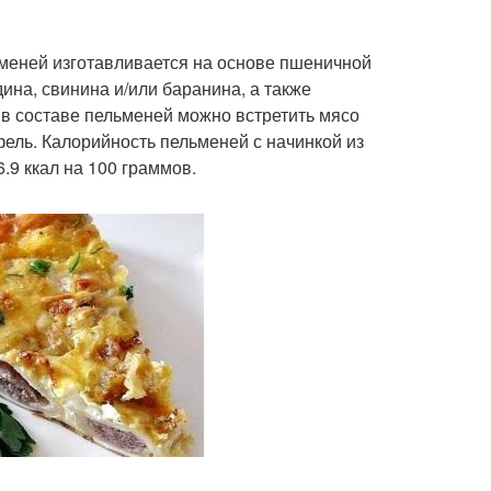
льменей изготавливается на основе пшеничной
дина, свинина и/или баранина, а также
ени при гастрите
Пельмени на пару
а в составе пельменей можно встретить мясо
офель. Калорийность пельменей с начинкой из
.9 ккал на 100 граммов.