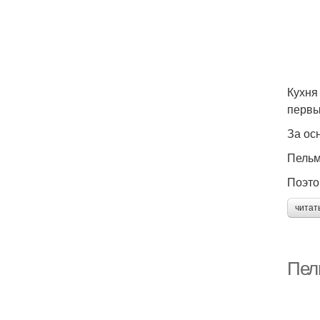
Кухня
первы
За ос
Пельм
Поэто
читат
Пел