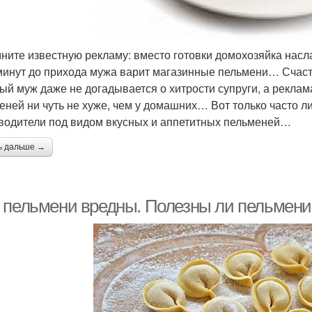
ните известную рекламу: вместо готовки домохозяйка насл
минут до прихода мужа варит магазинные пельмени… Счас
ый муж даже не догадывается о хитрости супруги, а реклам
еней ни чуть не хуже, чем у домашних… Вот только часто л
водители под видом вкусных и аппетитных пельменей…
ь дальше →
 пельмени вредны. Полезны ли пельмени