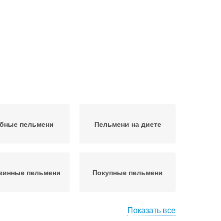
бные пельмени
Пельмени на диете
зинные пельмени
Покупные пельмени
Показать все
омашний кухня
Качественные пельмени