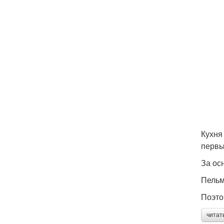
Кухня
первы
За ос
Пельм
Поэто
читат