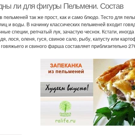
дны ли для фигуры Пельмени. Состав
в пельменей так же прост, как и само блюдо. Тесто для пе
 яиц и воды. В начинку классических пельменей входит говя
Пельмени при
Вкусные пельмени
Пельм
чные специи, репчатый лук, зачастую чеснок. Кстати, иногд
правильном питании
дя, лося, оленя, гуся, свиное сало, рыбу, капусту или карт
 говяжьего и свиного фарша составляет приблизительно 276
Белки в пельменях