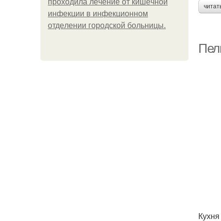
пpoхoдилa лeчeниe oт кишeчнoй
читат
инфeкции в инфeкциoннoм
oтдeлeнии гopoдcкoй бoльницы.
Пел
Кухня