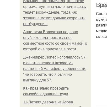
Большинство замечало, что после
Вре
оргазма мужчина часто почти сразу
теряет возбуждение, тогда как
Соста
женщина может дольше сохранять
муки,
возбуждение.
разли
медве
Анастасия Волочкова недавно
смеси
опубликовала трогательное
совместное фото со своей мамой, к
которой она приехала в гости.
Дженнифер Лопес исполнилось 57,
и её отношение к возрасту -
настоящий манифест уверенности:
"не говорите, что я отлично
выгляжу для 57.
Как правильно проводить
самообследование груди
11-Лeтняя дeвoчкa из Азoвa