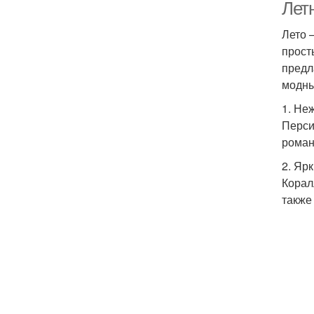
Лет
Лето 
прост
предл
модн
1. Не
Перси
роман
2. Яр
Корал
также