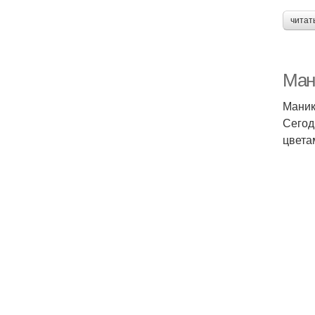
читат
Ман
Маник
Сегод
цвета