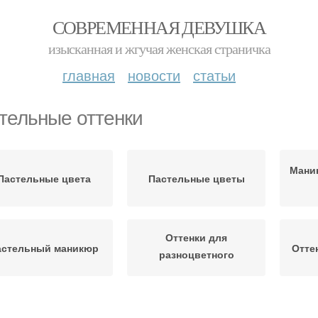
СОВРЕМЕННАЯ ДЕВУШКА
изысканная и жгучая женская страничка
главная
новости
статьи
тельные оттенки
Мани
Пастельные цвета
Пастельные цветы
Оттенки для
астельный маникюр
Отте
разноцветного
маникюра
Летние оттенки
Светлые оттенки
Т