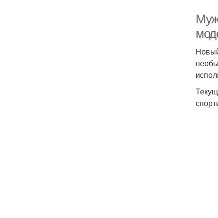
Муж
мод
Новый
необы
испол
Текущ
спорт