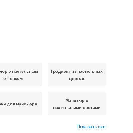
кюр с пастельным
Градиент из пастельных
оттенком
цветов
Маникюр с
нки для маникюра
пастельными цветами
Показать все
емные оттенки