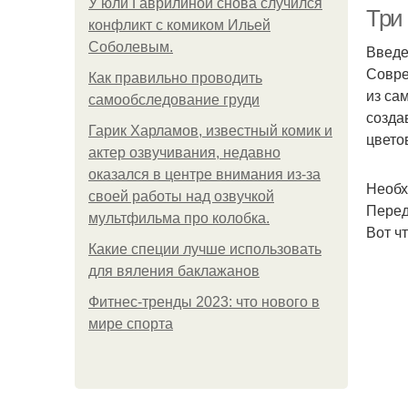
У юли Гаврилиной снова случился
Три 
конфликт с комиком Ильей
Соболевым.
Введ
Совре
Как правильно проводить
из са
самообследование груди
созда
Гарик Харламов, известный комик и
цвето
актер озвучивания, недавно
оказался в центре внимания из-за
Необх
своей работы над озвучкой
Перед
мультфильма про колобка.
Вот ч
Какие специи лучше использовать
для вяления баклажанов
Фитнес-тренды 2023: что нового в
мире спорта