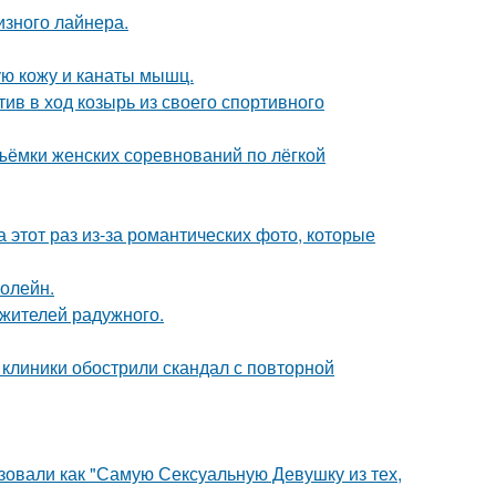
изного лайнера.
ю кожу и канаты мышц.
ив в ход козырь из своего спортивного
ъёмки женских соревнований по лёгкой
а этот раз из-за романтических фото, которые
болейн.
 жителей радужного.
 клиники обострили скандал с повторной
зовали как "Самую Сексуальную Девушку из тех,