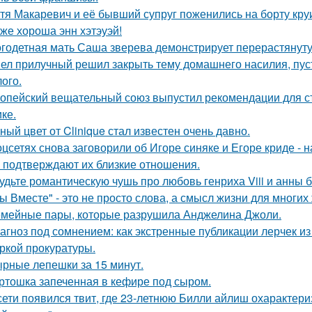
тя Макаревич и её бывший супруг поженились на борту кру
 же хороша энн хэтэуэй!
годетная мать Саша зверева демонстрирует перерастянуту
ел прилучный решил закрыть тему домашнего насилия, пуст
ого.
опейский вещательный союз выпустил рекомендации для с
ке.
ный цвет от Clinique стал известен очень давно.
оцсетях снова заговорили об Игоре синяке и Егоре криде - н
 подтверждают их близкие отношения.
удьте романтическую чушь про любовь генриха Viii и анны 
ы Вместе" - это не просто слова, а смысл жизни для многих
мейные пары, которые разрушила Анджелина Джоли.
агноз под сомнением: как экстренные публикации лерчек из
ркой прокуратуры.
рные лепешки за 15 минут.
ртошка запеченная в кефире под сыром.
сети появился твит, где 23-летнюю Билли айлиш охарактери