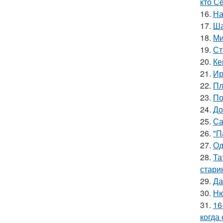
кто С
16.
На
17.
Ша
18.
Ми
19.
Ст
20.
Ке
21.
Ир
22.
Пл
23.
По
24.
До
25.
Са
26.
"П
27.
Од
28.
Та
стари
29.
Да
30.
Ню
31.
16
когда