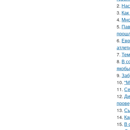
2.
Нас
3.
Как
4.
Мно
5.
Пав
прошл
6.
Евр
атлети
7.
Тем
8.
В с
якобы
9.
Заб
10.
"М
11.
Се
12.
Ди
прове
13.
Сы
14.
Ка
15.
В 