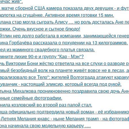
ейчас жив".
 матче сборной США камера показала двух девушек - и фут
рлотка на сгущёнке. Активное время готовки 15 мин.
лана стар могла сыграть Алису … но роль досталась Ане п
ожки. Очень вкусное и сытное блюдо!
йтлин нер долго работала в компании, занимающейся ген
ина Горбачёва рассказала о похудении на 13 килограммов.
ед из маминого свадебного платья связала.
мните лихие 90-е и группу "Кар - Мэн"?
чь Виктории Бони жёстко ответила на все слухи о разводе 
мый безобидный волк на планете живёт вовсе не в лесах, а
apализовало все Тело": жителей Волгограда атакуют караку
уванчик - настоящий эликсир, который всегда под рукой.
тьяна Михалкова проникновенно поздравила свою дочь Анн
нные семейные фотографии.
нила козловский во второй раз папой стал.
ша официально подтвердила новый роман - её избранником
-Летняя Мелания кнавс - ныне Мелания трамп - на фотограф
 она начинала свою модельную карьеру ….