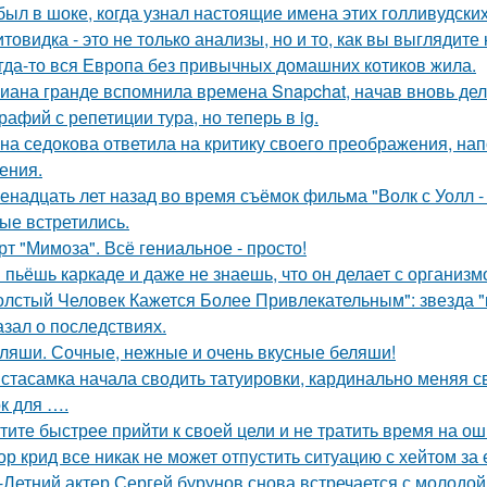
был в шоке, когда узнал настоящие имена этих голливудских
товидка - это не только анализы, но и то, как вы выглядите
гда-то вся Европа без привычных домашних котиков жила.
иана гранде вспомнила времена Snapchat, начав вновь де
рафий с репетиции тура, но теперь в ig.
на седокова ответила на критику своего преображения, на
ения.
енадцать лет назад во время съёмок фильма "Волк с Уолл -
ые встретились.
рт "Мимоза". Всё гениальное - просто!
 пьёшь каркаде и даже не знаешь, что он делает с организм
олстый Человек Кажется Более Привлекательным": звезда "к
азал о последствиях.
ляши. Сочные, нежные и очень вкусные беляши!
стасамка начала сводить татуировки, кардинально меняя с
к для ….
тите быстрее прийти к своей цели и не тратить время на о
ор крид все никак не может отпустить ситуацию с хейтом за
-Летний актер Сергей бурунов снова встречается с молодо