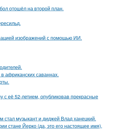
бол отошёл на второй план.
ересильд.
ерацией изображений с помощью ИИ.
родителей.
 в африканских саваннах.
рты.
у с её 52-летием, опубликовав прекрасные
 стал музыкант и диджей Влад ханецкий.
ии стане Йерко (да, это его настоящее имя),