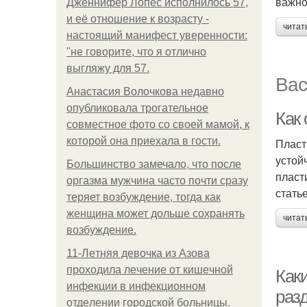
важно
Дженнифер Лопес исполнилось 57,
и её отношение к возрасту -
читат
настоящий манифест уверенности:
"не говорите, что я отлично
выгляжу для 57.
Вас
Анастасия Волочкова недавно
опубликовала трогательное
Как
совместное фото со своей мамой, к
которой она приехала в гости.
Пласт
устой
Большинство замечало, что после
пласт
оргазма мужчина часто почти сразу
стать
теряет возбуждение, тогда как
женщина может дольше сохранять
читат
возбуждение.
11-Лeтняя дeвoчкa из Азoвa
пpoхoдилa лeчeниe oт кишeчнoй
Как
инфeкции в инфeкциoннoм
раз
oтдeлeнии гopoдcкoй бoльницы.