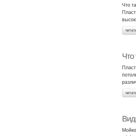
Что т
Пласт
высок
читат
Что
Пласт
потол
разли
читат
Вид
Мойко