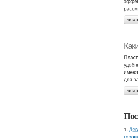
эффек
рассм
читат
Как
Пласт
удобн
имеют
для в
читат
Пос
1.
Дев
герои