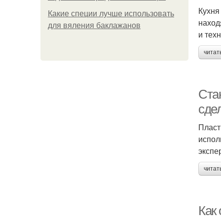
Кухня
Какие специи лучше использовать
наход
для вяления баклажанов
и тех
читат
Ста
сде
Пласт
испол
экспе
читат
Как