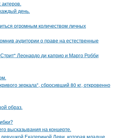
 актеров.
 каждый день.
литься огромным количеством личных
помнив аудитории о праве на естественные
 Стрит" Леонардо ди каприо и Марго Робби
ом.
ривого зеркала", сбросивший 80 кг, откровенно
вой образ.
шибки?
 его высказывания на концерте.
й девушкой Екатериной Леви, которая младше