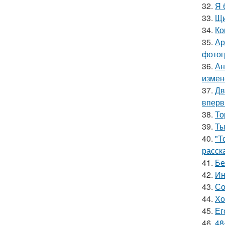
32.
Я 
33.
Щи
34.
Ко
35.
Ар
фотог
36.
Ан
измен
37.
Дв
вперв
38.
То
39.
Ты
40.
"Т
расск
41.
Бе
42.
Ин
43.
Со
44.
Хо
45.
Ег
46.
48