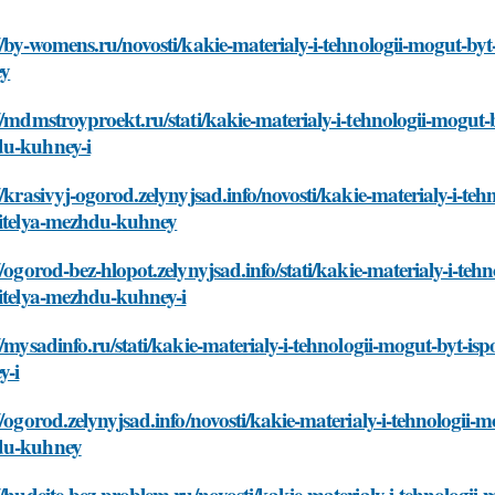
//by-womens.ru/novosti/kakie-materialy-i-tehnologii-mogut-by
ey
//mdmstroyproekt.ru/stati/kakie-materialy-i-tehnologii-mogut-
u-kuhney-i
//krasivyj-ogorod.zelynyjsad.info/novosti/kakie-materialy-i-te
litelya-mezhdu-kuhney
//ogorod-bez-hlopot.zelynyjsad.info/stati/kakie-materialy-i-te
itelya-mezhdu-kuhney-i
//mysadinfo.ru/stati/kakie-materialy-i-tehnologii-mogut-byt-i
y-i
//ogorod.zelynyjsad.info/novosti/kakie-materialy-i-tehnologii-
du-kuhney
//hudeite-bez-problem.ru/novosti/kakie-materialy-i-tehnologii-