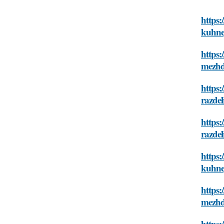
https:
kuhn
https:
mezhd
https:
razde
https:
razdel
https:
kuhne
https:
mezh
https: