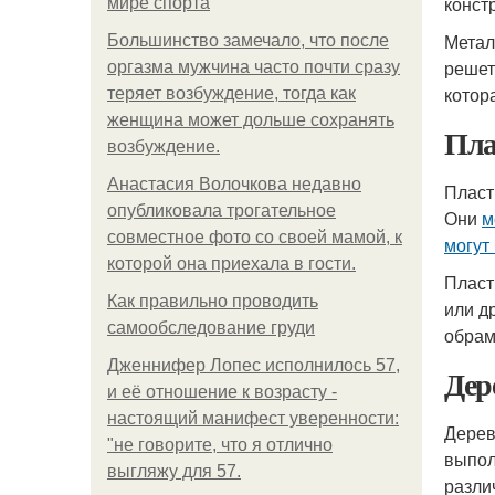
конст
мире спорта
Метал
Большинство замечало, что после
решет
оргазма мужчина часто почти сразу
котор
теряет возбуждение, тогда как
женщина может дольше сохранять
Пла
возбуждение.
Анастасия Волочкова недавно
Пласт
опубликовала трогательное
Они
м
совместное фото со своей мамой, к
могут
которой она приехала в гости.
Пласт
Как правильно проводить
или д
самообследование груди
обрам
Дженнифер Лопес исполнилось 57,
Дер
и её отношение к возрасту -
настоящий манифест уверенности:
Дерев
"не говорите, что я отлично
выпол
выгляжу для 57.
разли