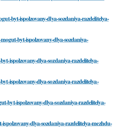
ogut-byt-ispolzovany-dlya-sozdaniya-razdelitelya-
ii-mogut-byt-ispolzovany-dlya-sozdaniya-
byt-ispolzovany-dlya-sozdaniya-razdelitelya-
byt-ispolzovany-dlya-sozdaniya-razdelitelya-
ut-byt-ispolzovany-dlya-sozdaniya-razdelitelya-
yt-ispolzovany-dlya-sozdaniya-razdelitelya-mezhdu-