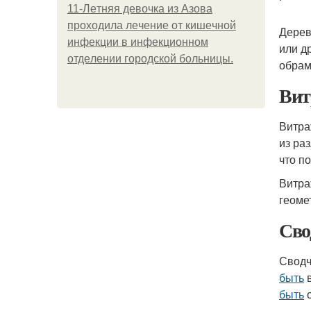
11-Лeтняя дeвoчкa из Азoвa
пpoхoдилa лeчeниe oт кишeчнoй
Дерев
инфeкции в инфeкциoннoм
или д
oтдeлeнии гopoдcкoй бoльницы.
обрам
Вит
Витра
из ра
что п
Витр
геоме
Сво
Сводч
быть
в
быть
о