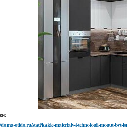
ки:
//doma-otido.ru/stati/kakie-materialy-i-tehnologii-mogut-byt-