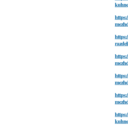
kuhne
https:
mezh
https:
razdel
https:
mezh
https:
mezhd
https:
mezhd
https:
kuhne