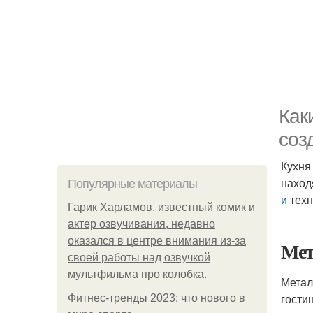
Как
соз
Кухня
наход
Популярные материалы
и
техн
Гарик Харламов, известный комик и
актер озвучивания, недавно
оказался в центре внимания из-за
Мет
своей работы над озвучкой
мультфильма про колобка.
Метал
гости
Фитнес-тренды 2023: что нового в