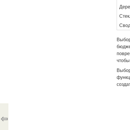
Дер
Стек
Свод
Выбор
бюдже
повре
чтобы
Выбор
функц
созда
⇦