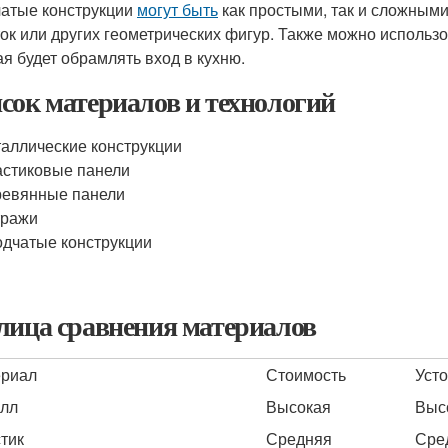
атые конструкции
могут быть
как простыми, так и сложным
ок или других геометрических фигур. Также можно использо
ая будет обрамлять вход в кухню.
сок материалов и технологий
аллические конструкции
стиковые панели
ревянные панели
тражи
дчатые конструкции
лица сравнения материалов
риал
Стоимость
Уст
лл
Высокая
Выс
тик
Средняя
Сре