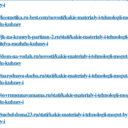
y-i
//kosmetika.ru-best.com/novosti/kakie-materialy-i-tehnologii-m
du-kuhney
//jk-na-krasnyh-partizan-2.ru/stati/kakie-materialy-i-tehnolog
itelya-mezhdu-kuhney-i
//dom-na-vodah.ru/novosti/kakie-materialy-i-tehnologii-mogut-
du-kuhney
//narodnaya-dacha.ru/stati/kakie-materialy-i-tehnologii-mogut-
u-kuhney-i
//sovremennayamama.ru/stati/kakie-materialy-i-tehnologii-mog
u-kuhney-i
//mebel-doma23.ru/stati/kakie-materialy-i-tehnologii-mogut-b
y-i