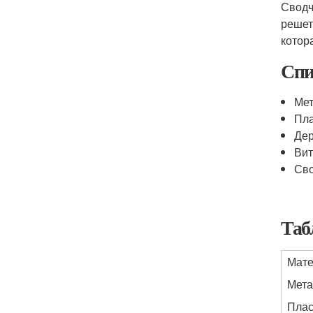
Сводч
решет
котор
Спи
Мет
Пла
Де
Ви
Сво
Таб
Мате
Мета
Плас