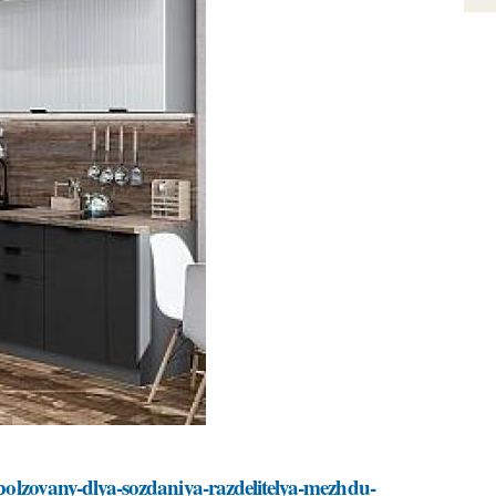
ispolzovany-dlya-sozdaniya-razdelitelya-mezhdu-