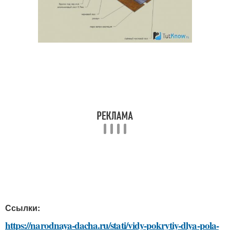
Ссылки:
https://narodnaya-dacha.ru/stati/vidy-pokrytiy-dlya-pola-