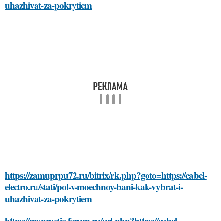
uhazhivat-za-pokrytiem
https://zamuprpu72.ru/bitrix/rk.php?goto=https://cabel-
electro.ru/stati/pol-v-moechnoy-bani-kak-vybrat-i-
uhazhivat-za-pokrytiem
https://mypractic-forum.ru/url.php?https://cabel-