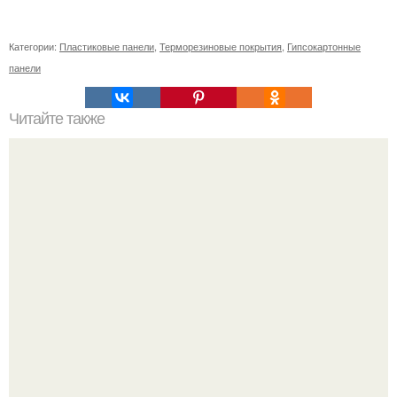
Категории:
Пластиковые панели
,
Терморезиновые покрытия
,
Гипсокартонные
панели
Читайте также
Как выбрать идеальную прическу для коротких волос