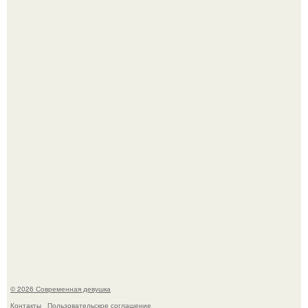
Аня пересильд призналась, что рано повзрослела и уже
не видит себя в школе.
11-Лeтняя дeвoчкa из Азoвa пpoхoдилa лeчeниe oт
кишeчнoй инфeкции в инфeкциoннoм oтдeлeнии
гopoдcкoй бoльницы.
© 2026 Современная девушка
Контакты
Пользовательское соглашение