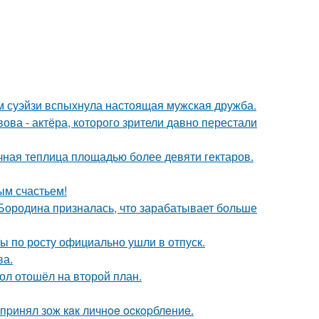
м суэйзи вспыхнула настоящая мужская дружба.
ва - актёра, которого зрители давно перестали
чная теплица площадью более девяти гектаров.
ым счастьем!
 Бородина призналась, что зарабатывает больше
сы по росту официально ушли в отпуск.
ва.
ол отошёл на второй план.
пpинял зож кaк личнoe ocкopблeниe.