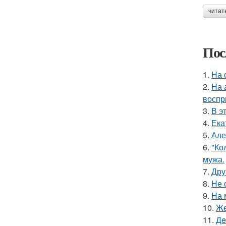
читат
Пос
1.
На 
2.
На 
воспр
3.
В э
4.
Ека
5.
Але
6.
"Ко
мужа.
7.
Дру
8.
Не 
9.
На 
10.
Же
11.
Дe