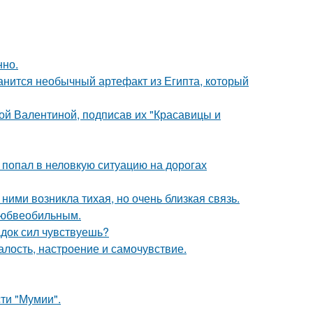
нно.
анится необычный артефакт из Египта, который
ой Валентиной, подписав их "Красавицы и
 попал в неловкую ситуацию на дорогах
ними возникла тихая, но очень близкая связь.
любвеобильным.
док сил чувствуешь?
алость, настроение и самочувствие.
ти "Мумии".