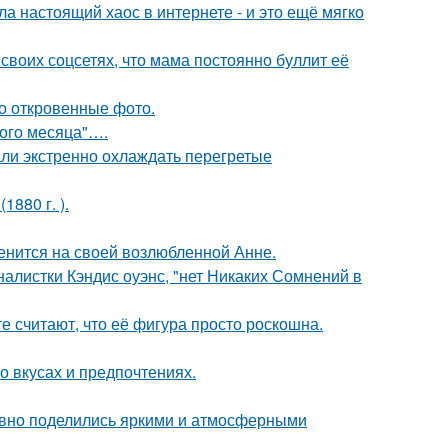
а настоящий хаос в интернете - и это ещё мягко
своих соцсетях, что мама постоянно буллит её
о откровенные фото.
вого месяца"….
али экстренно охлаждать перегретые
880 г. ).
енится на своей возлюбленной Анне.
алистки Кэндис оуэнс, "нет Никаких Сомнений в
е считают, что её фигура просто роскошна.
 вкусах и предпочтениях.
едавно поделились яркими и атмосферными