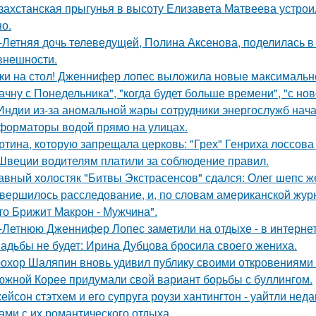
захстанская прыгунья в высоту Елизавета Матвеева устроил
но.
-Летняя дочь телеведущей, Полина Аксенова, поделилась в 
 внешности.
ки на стол! Дженнифер лопес выложила новые максимальн
ачну с Понедельника", "когда будет больше времени", "с но
Индии из-за аномальной жары сотрудники энергослужб нач
форматоры водой прямо на улицах.
ртина, которую запрещала церковь: "Грех" Генриха лоссова (1
Швеции водителям платили за соблюдение правил.
авный холостяк "Битвы Экстрасенсов" сдался: Олег шепс ж
вершилось расследование, и, по словам американской журн
что Брижит Макрон - Мужчина".
-Летнюю Дженнифер Лопес заметили на отдыхе - в интернет
адьбы не будет: Ирина Дубцова бросила своего жениха.
охор Шаляпин вновь удивил публику своими откровениями о
южной Корее придумали свой вариант борьбы с буллингом.
ейсон стэтхем и его супруга роузи хантингтон - уайтли н
ами с их романтического отдыха.