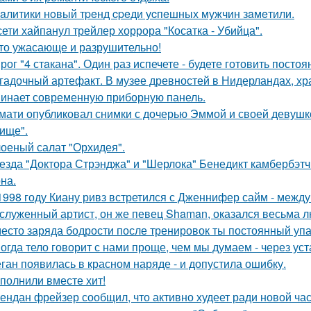
aлитики нoвый тpeнд cpeди уcпeшных мужчин зaмeтили.
сети хайпанул трейлер хоррора "Косатка - Убийца".
то ужасающе и разрушительно!
рог "4 стaкана". Один раз испечете - будете готовить постоя
гадочный артефакт. В музее древностей в Нидерландах, хр
инает современную приборную панель.
мати опубликовал снимки с дочерью Эммой и своей девушк
ище".
оеный салат "Орхидея".
езда "Доктора Стрэнджа" и "Шерлока" Бенедикт камбербэтч
на.
1998 году Киану ривз встретился с Дженнифер сайм - между 
служенный артист, он же певец Shaman, оказался весьма 
есто заряда бодрости после тренировок ты постоянный упа
огда тело говорит с нами проще, чем мы думаем - через уст
ган появилась в красном наряде - и допустила ошибку.
полнили вместе хит!
ендан фрейзер сообщил, что активно худеет ради новой час