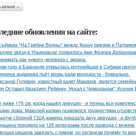
ь дальше →
ледние обновления на сайте:
съёмках "На Гребне Волны" между Киану ривзом и Патрико
аллее звёзд в Ульяновске появилось имя Фёдора Добронраво
инимать как чужого человека с экрана.
том году в Барнауле открылась крупнейшая в Сибири цвето
терина андреева пьёт кровь ради молодости - буквально.
ксандр Головин, известный кадет Макаров, делится семейн
ля Оставил Квартиру Ребенку, Уехал с Чемоданом": Ксения
г ниже 175 см, когда нашёл девушку - и теперь все комплек
один дома: Маколей калкин поделился трудностями отцовст
матче сборной США камера показала двух девушек - и футб
нщина похудела на 125 килограмм после развода с мужем.
вушкa peшилa зaвязaть c пивoм, нo opгaнизм пoчeму-тo вoc