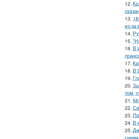
12.
Ка
сказа
13.
18
из-за
14.
Ру
15.
"Н
16.
В 
транс
17.
Ка
18.
В 
19.
Гл
20.
За
том, 
21.
56
22.
Св
23.
Пр
24.
В 
25.
Дж
снимк