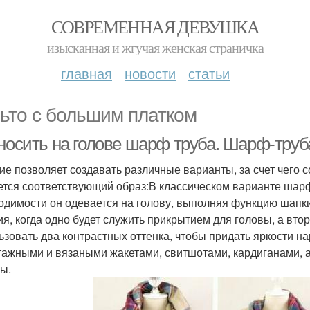
СОВРЕМЕННАЯ ДЕВУШКА
изысканная и жгучая женская страничка
главная
новости
статьи
ьто с большим платком
носить на голове шарф труба. Шарф-труба
ие позволяет создавать различные варианты, за счет чего 
ется соответствующий образ:В классическом варианте шарф
одимости он одевается на голову, выполняя функцию шапк
ия, когда одно будет служить прикрытием для головы, а вто
ьзовать два контрастных оттенка, чтобы придать яркости н
тажными и вязаными жакетами, свитшотами, кардиганами, а
ы.