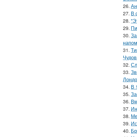
26.
Ан
27.
В 
28.
"Э
29.
Пи
30.
За
напом
31.
Ти
Чудов
32.
Сл
33.
Зв
Лондо
34.
В 
35.
За
36.
Вм
37.
Ин
38.
Ме
39.
Ис
40.
Бр