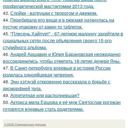
профилактической мастэктомии 2013 года.
43.
Слойки - ватрушки с творогом и джемом.
44.
Перебирала его вещи и в рюкзаке наткнулась на
пустую упаковку от каких-то таблеток.
45.
"Плесень Хайпует" - 67-летнюю мадонну захейтили в
социальных сетях после объявления своего 15-ого
студийного альбома.
46.
Андрей Аршавин и Юлия Барановская неожиданно
воссоединились, чтобы отметить 18-летие дочери Яны.
47.
В Санкт-петербурге впервые в истории России
родилась однояйцевая четверня.
48.
Энн хэтэуэй откровенно рассказала о борьбе с
дисморфией тела.
49.
Аппетитная или располневшая?
50.
Актриса мила Ершова и её муж Святослав рогожан
готовятся впервые стать родителями.
© 2026 Современная девушка