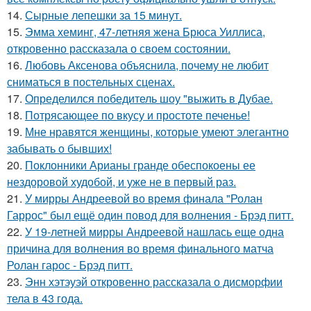
14.
Сырные лепешки за 15 минут.
15.
Эмма хеминг, 47-летняя жена Брюса Уиллиса,
откровенно рассказала о своем состоянии.
16.
Любовь Аксенова объяснила, почему не любит
сниматься в постельных сценах.
17.
Определился победитель шоу "выжить в Дубае.
18.
Потрясающее по вкусу и простоте печенье!
19.
Мне нравятся женщины, которые умеют элегантно
забывать о бывших!
20.
Поклонники Арианы гранде обеспокоены ее
нездоровой худобой, и уже не в первый раз.
21.
У мирры Андреевой во время финала "Ролан
Гаррос" был ещё один повод для волнения - Брэд питт.
22.
У 19-летней мирры Андреевой нашлась еще одна
причина для волнения во время финального матча
Ролан гарос - Брэд питт.
23.
Энн хэтэуэй откровенно рассказала о дисморфии
тела в 43 года.