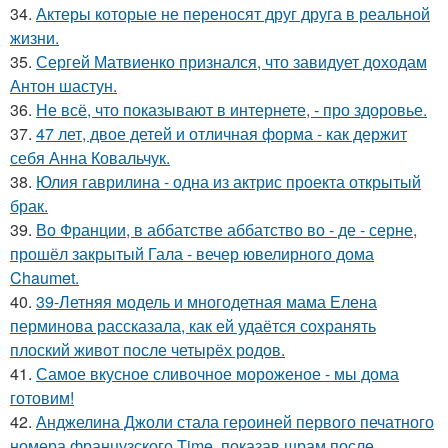
34.
Актеры которые не переносят друг друга в реальной
жизни.
35.
Сергей Матвиенко признался, что завидует доходам
Антон шастун.
36.
Не всё, что показывают в интернете, - про здоровье.
37.
47 лет, двое детей и отличная форма - как держит
себя Анна Ковальчук.
38.
Юлия гаврилина - одна из актрис проекта открытый
брак.
39.
Во Франции, в аббатстве аббатство во - де - серне,
прошёл закрытый Гала - вечер ювелирного дома
Chaumet.
40.
39-Летняя модель и многодетная мама Елена
перминова рассказала, как ей удаётся сохранять
плоский живот после четырёх родов.
41.
Самое вкусное сливочное мороженое - мы дома
готовим!
42.
Анджелина Джоли стала героиней первого печатного
номера французского Time, показав шрам после