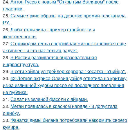
24.
Антон Гусев с новым "Открытым Взглядом" после
пластики.
25.
Самые яркие образы на дорожке премии телеканала
РУ.
26.
Люба толкалина - пример стройности и
женственности.
27.
С приходом тепла спортивная жизнь становится еще
активнее - и это нас только радует.
28.
В России развивается образовательная
инфраструктура.
29.
В сети хайпанул трейлер хоррора "Косатка - Убийца".
30.
42-Летняя актриса Оливия уайлд ответила на критику
из-за излишней худобы после её последнего появления
на публике.
31.
Салат из зеленой фасоли с яйцами.
32.
Меган появилась в красном наряде - и допустила
ошибку.
33.
Фанатки димы билана потребовали накормить своего
кумира.