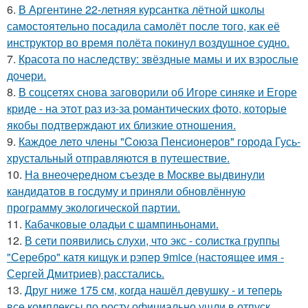
6.
В Аргентине 22-летняя курсантка лётной школы
самостоятельно посадила самолёт после того, как её
инструктор во время полёта покинул воздушное судно.
7.
Красота по наследству: звёздные мамы и их взрослые
дочери.
8.
В соцсетях снова заговорили об Игоре синяке и Егоре
криде - на этот раз из-за романтических фото, которые
якобы подтверждают их близкие отношения.
9.
Каждое лето члены "Союза Пенсионеров" города Гусь-
хрустальный отправляются в путешествие.
10.
На внеочередном съезде в Москве выдвинули
кандидатов в госдуму и приняли обновлённую
программу экологической партии.
11.
Кабачковые оладьи с шампиньонами.
12.
В сети появились слухи, что экс - солистка группы
"Серебро" катя кищук и рэпер 9mice (настоящее имя -
Сергей Дмитриев) расстались.
13.
Друг ниже 175 см, когда нашёл девушку - и теперь
все комплексы по росту официально ушли в отпуск.