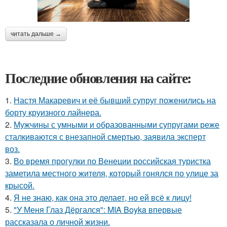
читать дальше →
Последние обновления на сайте:
1.
Настя Макаревич и её бывший супруг поженились на
борту круизного лайнера.
2.
Мужчины с умными и образованными супругами реже
сталкиваются с внезапной смертью, заявила эксперт
воз.
3.
Во время прогулки по Венеции российская туристка
заметила местного жителя, который гонялся по улице за
крысой.
4.
Я не знаю, как она это делает, но ей всё к лицу!
5.
"У Меня Глаз Дёргался": MIA Boyka впервые
рассказала о личной жизни.