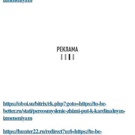
https://oboi.su/bitrix/rk.php?goto=https://to-be-
better.ru/stati/pereosmyslenie-zhizni-put-k-kardinalnym-
izmeneniyam
https://hunter22.ru/redirect?url=https://to-be-