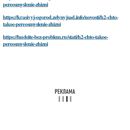
pereosmyslenie-zhizni
https://krasivyj-ogorod.zelynyjsad.info/novosti/h2-chto-
takoe-pereosmyslenie-zhizni
https://hudeite-bez-problem.ru/stati/h2-chto-takoe-
pereosmyslenie-zhizni