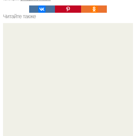
Читайте также
Кейт Бланшетт
У юли Гаврилиной снова случился конфликт с комиком