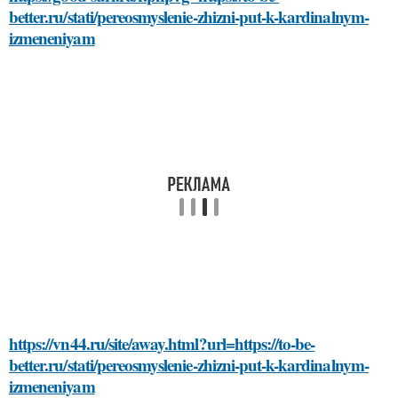
better.ru/stati/pereosmyslenie-zhizni-put-k-kardinalnym-
izmeneniyam
https://vn44.ru/site/away.html?url=https://to-be-
better.ru/stati/pereosmyslenie-zhizni-put-k-kardinalnym-
izmeneniyam