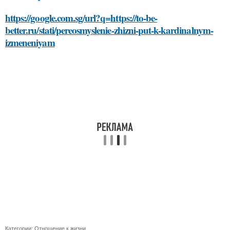
https://google.com.sg/url?q=https://to-be-
better.ru/stati/pereosmyslenie-zhizni-put-k-kardinalnym-
izmeneniyam
Категории:
Отношение к жизни