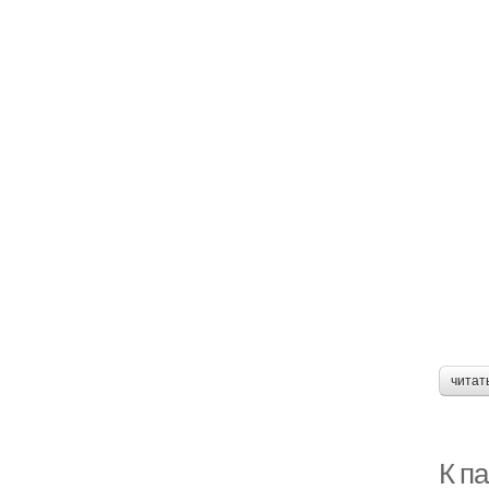
читат
К па