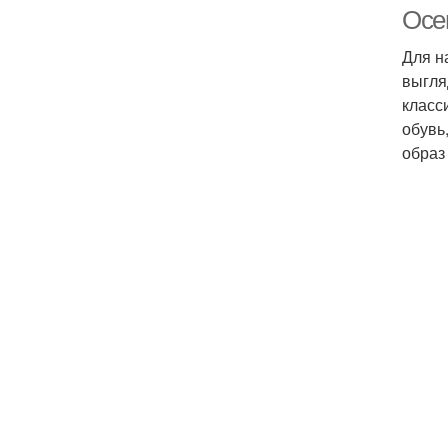
Осен
Для н
выгля
класс
обувь
образ