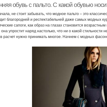
образу
няя обувь с пальто. С какой обувью носи
ачала, не стоит забывать, что модное пальто – это классич
дит благородней и респектабельней даже самых модных курт
ические сапоги, как образ на глазах становится возрастным
, она упростит наряд настолько, что ни о какой стильности 
 в расчет нужно принимать многое. Начнем с модных фасон