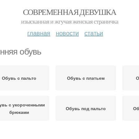
СОВРЕМЕННАЯ ДЕВУШКА
изысканная и жгучая женская страничка
главная
новости
статьи
нняя обувь
Обувь с пальто
Обувь с платьем
О
увь с укороченными
Обувь под пальто
Об
брюками
Обувь к нарядному
Удобная обувь
Об