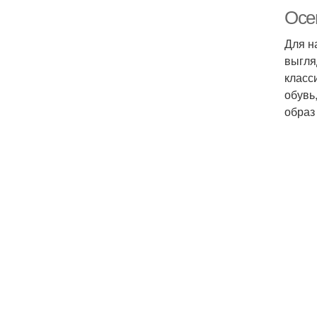
Осен
Для н
выгля
класс
обувь
образ