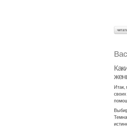
читат
Вас
Каки
жен
Итак,
своих
помо
Выбир
Темна
истин