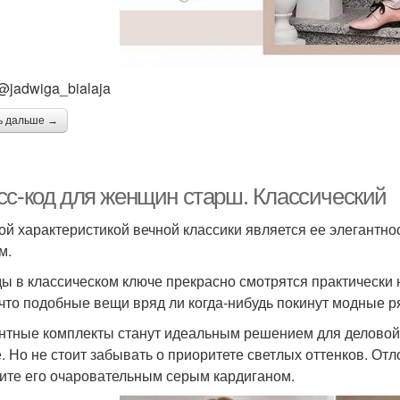
@jadwiga_bialaja
ь дальше →
сс-код для женщин старш. Классический
ой характеристикой вечной классики является ее элегантнос
м.
ы в классическом ключе прекрасно смотрятся практически на
 что подобные вещи вряд ли когда-нибудь покинут модные р
нтные комплекты станут идеальным решением для деловой 
. Но не стоит забывать о приоритете светлых оттенков. О
ите его очаровательным серым кардиганом.