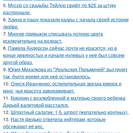
5.
Мусор со свадьбы Тейлор свифт по $25 за штуку
распродали.
6.
Ханна и пашу показали кадры с начала своей истории
любви.
7.
Многие привыкли списывать потерю цвета
исключительно на возраст.
8.
Памела Андерсон сейчас почти не красится, но в
конце девяностых и начале нулевых у неё был совсем
другой образ.
9.
Юлия Михалкова из "Уральских Пельменей" выглядит
так, будто время для неё остановилось.
10.
Олеся Иванченко: ослепительная звезда юмора и
кино, чья красота завораживает.
11.
Кокорин с возлюбленной и матерью своего ребенка
Дарьей валитовой расстался.
12.
Шпротный салатик. 1 б. шпрот (желательно крупных).
13.
Настя федько ответила хейтерам, которые
обсуждают её вес.