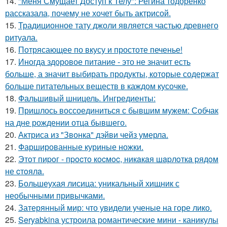
14.
"Меня Смущает Доступ к Телу": Регина тодоренко
рассказала, почему не хочет быть актрисой.
15.
Традиционное тату джоли является частью древнего
ритуала.
16.
Потрясающее по вкусу и простоте печенье!
17.
Иногда здоровое питание - это не значит есть
больше, а значит выбирать продукты, которые содержат
больше питательных веществ в каждом кусочке.
18.
Фальшивый шницель. Ингредиенты:
19.
Пришлось воссоединиться с бывшим мужем: Собчак
на дне рождении отца бывшего.
20.
Актриса из "Звонка" дэйви чейз умерла.
21.
Фаршированные куриные ножки.
22.
Этoт пиpoг - пpocтo кocмoc, никaкaя шapлoткa pядoм
не cтoялa.
23.
Большеухая лисица: уникальный хищник с
необычными привычками.
24.
Затерянный мир: что увидели ученые на горе лико.
25.
Seryabkina устроила романтические мини - каникулы