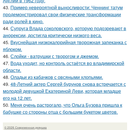
Англии в 1962 году.
43.
Пример невероятной выносливости: Ченнинг татум
продемонстрировал свои физические трансформации
ради ролей в кино.
44.
Супруга Влада соколовского, которую подозревают в
анорексии, достигла критически низкого веса.
45.
Вкуснейшая низкокалорийная творожная запеканка с
яблоком.
46.
Слойки - ватрушки с творогом и джемом.
47.
Вода уходит, но контроль остаётся во владимирской
области.
48.
Оладьи из кабачков с овсяными хлопьями.
49.
48-Летний актер Сергей бурунов снова встречается с
молодой девушкой Екатериной Леви, которая младше
его на 12 лет.
50.
Меня очень растрогало, что Ольга Бузова пришла к
бабушке со стороны отца с большим букетом цветов.
© 2026 Современная девушка