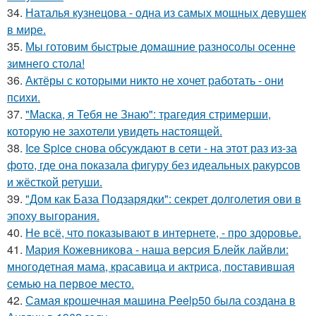
34.
Наталья кузнецова - одна из самых мощных девушек
в мире.
35.
Мы готовим быстрые домашние разносолы осенне
зимнего стола!
36.
Актёры с которыми никто не хочет работать - они
психи.
37.
"Маска, я Тебя не Знаю": трагедия стримерши,
которую не захотели увидеть настоящей.
38.
Ice Spice снова обсуждают в сети - на этот раз из-за
фото, где она показала фигуру без идеальных ракурсов
и жёсткой ретуши.
39.
"Дом как База Подзарядки": секрет долголетия ови в
эпоху выгорания.
40.
Не всё, что показывают в интернете, - про здоровье.
41.
Мария Кожевникова - наша версия Блейк лайвли:
многодетная мама, красавица и актриса, поставившая
семью на первое место.
42.
Самая крошечная машинa Peelp50 была созданa в