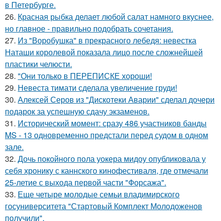
в Петербурге.
26.
Красная рыбка делает любой салат намного вкуснее,
но главное - правильно подобрать сочетания.
27.
Из "Воробушка" в прекрасного лебедя: невестка
Наташи королевой показала лицо после сложнейшей
пластики челюсти.
28.
"Они только в ПЕРЕПИСКЕ хороши!
29.
Невеста тимати сделала увеличение груди!
30.
Алексей Серов из "Дискотеки Аварии" сделал дочери
подарок за успешную сдачу экзаменов.
31.
Исторический момент: сразу 486 участников банды
MS - 13 одновременно предстали перед судом в одном
зале.
32.
Дочь покойного пола уокера мидоу опубликовала у
себя хронику с каннского кинофестиваля, где отмечали
25-летие с выхода первой части "Форсажа".
33.
Еще четыре молодые семьи владимирского
госуниверситета "Стартовый Комплект Молодоженов
получили".