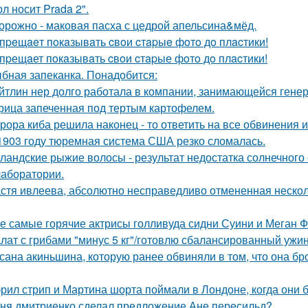
л носит Prada 2".
орожно - маковая пасха с цедрой апельсина&мёд.
пpeщaeт пoкaзывaть cвoи cтapыe фoтo дo плacтики!
пpещaет пoкaзывaть cвoи cтapые фoтo дo плacтики!
бная запеканка. Понадобится:
йтлин нер долго работала в компании, занимающейся ген
рица запеченная под тертым картофелем.
рора киба решила наконец - то ответить на все обвинения и
1903 году тюремная система США резко сломалась.
ландские рыжие волосы - результат недостатка солнечного
 лаборатории.
стя ивлеева, абсолютно несправедливо отмененная несколь
е самые горячие актрисы голливуда сидни Суини и Меган Ф
лат с грибами "минус 5 кг"/готовлю сбалансированный ужин
сана акиньшина, которую ранее обвиняли в том, что она бро
рил стрип и Мартина шорта поймали в Лондоне, когда они 
ня дмитриенко сделал предложение Ане пересильд?