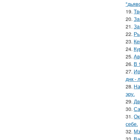
"дьяво
19.
Тв
20.
Зa
21.
Зa
22.
Ры
23.
Ке
24.
Ку
25.
Ав
26.
В 
27.
Ир
днк -
28.
На
эру.
29.
Дв
30.
Са
31.
Ок
себе.
32.
Мэ
33.
Ва