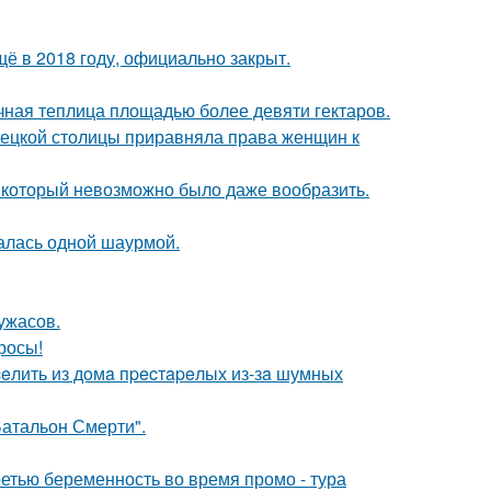
ё в 2018 году, официально закрыт.
чная теплица площадью более девяти гектаров.
мецкой столицы приравняла права женщин к
т, который невозможно было даже вообразить.
алась одной шаурмой.
ужасов.
росы!
eлить из дoмa пpecтapeлых из-зa шумных
атальон Смерти".
ретью беременность во время промо - тура