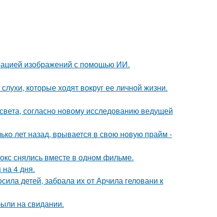
ерацией изображений с помощью ИИ.
 слухи, которые ходят вокруг ее личной жизни.
 света, согласно новому исследованию ведущей
ко лет назад, врывается в свою новую прайм -
окс снялись вместе в одном фильме.
 на 4 дня.
сила детей, забрала их от Арчила геловани к
были на свидании.