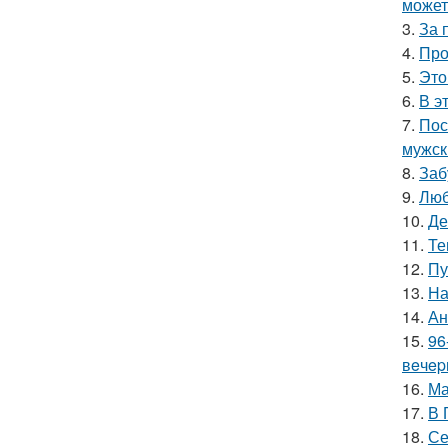
может
3.
За 
4.
Про
5.
Это
6.
В э
7.
Пос
мужск
8.
Заб
9.
Люб
10.
Де
11.
Те
12.
Пу
13.
На
14.
Ан
15.
96
вeчep
16.
Ма
17.
В 
18.
Се