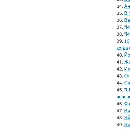
34.
Ан
35.
В 
36.
Ва
37.
"М
38.
"М
39.
16
когда
40.
Йо
41.
Же
42.
Ир
43.
От
44.
Св
45.
"Ш
челов
46.
Фа
47.
Ви
48.
Эй
49.
Эн