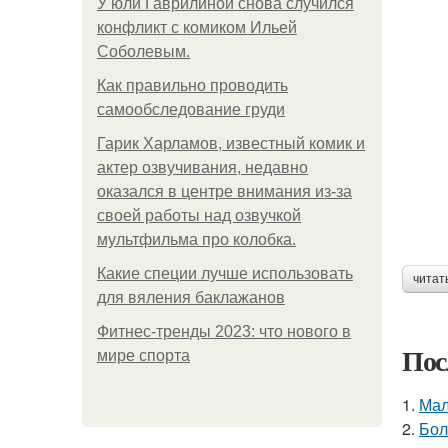
У юли Гаврилиной снова случился
конфликт с комиком Ильей
Соболевым.
Как правильно проводить
самообследование груди
Гарик Харламов, известный комик и
актер озвучивания, недавно
оказался в центре внимания из-за
своей работы над озвучкой
мультфильма про колобка.
Какие специи лучше использовать
читат
для вяления баклажанов
Фитнес-тренды 2023: что нового в
Пос
мире спорта
1.
Мал
2.
Бол