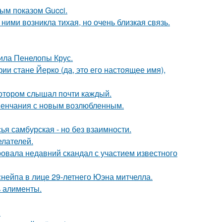
ным показом Gucci.
ними возникла тихая, но очень близкая связь.
ила Пенелопы Крус.
ии стане Йерко (да, это его настоящее имя),
котором слышал почти каждый.
венчания с новым возлюбленным.
я самбурская - но без взаимности.
елателей.
вала недавний скандал с участием известного
нейпа в лице 29-летнего Юэна митчелла.
ь алименты.
.