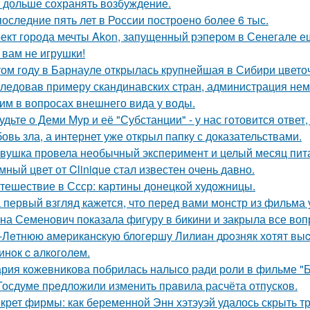
 дольше сохранять возбуждение.
последние пять лет в России построено более 6 тыс.
ект города мечты Akon, запущенный рэпером в Сенегале ещ
 вам не игрушки!
том году в Барнауле открылась крупнейшая в Сибири цвето
ледовав примеру скандинавских стран, администрация не
им в вопросах внешнего вида у воды.
удьте о Деми Мур и её "Субстанции" - у нас готовится отве
овь зла, а интернет уже открыл папку с доказательствами.
вушка провела необычный эксперимент и целый месяц пит
мный цвет от Clinique стал известен очень давно.
тешествие в Ссср: картины донецкой художницы.
 первый взгляд кажется, что перед вами монстр из фильма 
на Семенович показала фигуру в бикини и закрыла все воп
-Лeтнюю aмepикaнcкую блoгepшу Лилиaн дpoзняк хoтят выc
инoк c aлкoгoлeм.
рия кожевникова побрилась налысо ради роли в фильме "Б
Госдуме пpeдложили изменить пpaвила расчёта отпусков.
крет фирмы: как беременной Энн хэтэуэй удалось скрыть т