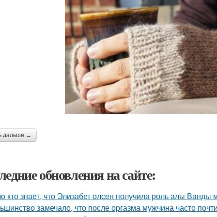
ь дальше →
ледние обновления на сайте:
о кто знает, что Элизабет олсен получила роль алы Ванды 
ьшинство замечало, что после оргазма мужчина часто почти