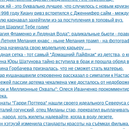
ок яй - это буквально лучшее, что случилось с новым круиз
1998 году Киану ривз встретился с Дженнифер сайм - между 
лю карнавал захейтили из-за поступления в топовый вуз.
оя Шарлиз! Тебе годик!
агия Фламенко и Ледяная Вода": радикальные бьюти - прав
-Летняя Мелания кнавс - ныне Мелания трамп - на фотограф
 она начинала свою модельную карьеру ….
дная сетка - тот самый "Домашний Лайфхак" из детства, о 
на Юры Шатунова тайно вступила в брак и прошла обряд 
ина Горбачева призналась, что не сможет стать матерью.
ар кушанашвили откровенно рассказал о симпатии к Настась
ежей пассии артема чекалкена уже досталось от недоброж
ок и Миллионные Охваты": Олеся Иванченко прокомментиро
ека.
наты "Гарри Поттера" нашли своего идеального Северуса с
талий гогунский, отец Миланы стар, прекратил выплачиват
, народ, хоть жилеты надевайте, когда в воду лезете.
н хэтэуэй изменила стандарты красоты на съёмках фильма