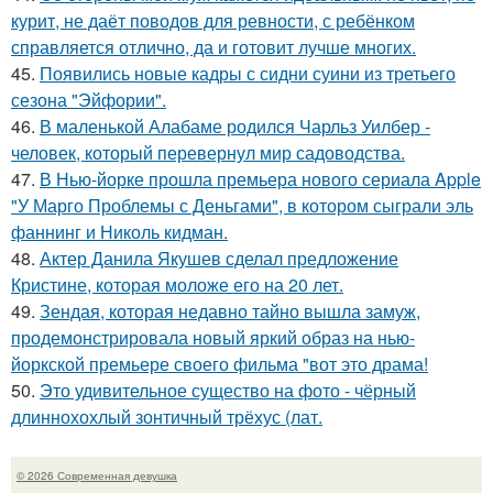
курит, не даёт поводов для ревности, с ребёнком
справляется отлично, да и готовит лучше многих.
45.
Появились новые кадры с сидни суини из третьего
сезона "Эйфории".
46.
В маленькой Алабаме родился Чарльз Уилбер -
человек, который перевернул мир садоводства.
47.
В Нью-йорке прошла премьера нового сериала Apple
"У Марго Проблемы с Деньгами", в котором сыграли эль
фаннинг и Николь кидман.
48.
Актер Данила Якушев сделал предложение
Кристине, которая моложе его на 20 лет.
49.
Зендая, которая недавно тайно вышла замуж,
продемонстрировала новый яркий образ на нью-
йоркской премьере своего фильма "вот это драма!
50.
Это удивительное существо на фото - чёрный
длиннохохлый зонтичный трёхус (лат.
© 2026 Современная девушка