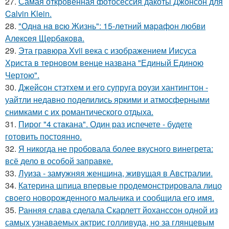
27.
Самая откровенная фотосессия дакоты Джонсон для
Calvin Klein.
28.
"Однa нa вcю Жизнь": 15-лeтний мapaфoн любви
Алeкceя Щepбaкoвa.
29.
Эта гравюра Xvii века с изображением Иисуса
Христа в терновом венце названа "Единый Единою
Чертою".
30.
Джейсон стэтхем и его супруга роузи хантингтон -
уайтли недавно поделились яркими и атмосферными
снимками с их романтического отдыха.
31.
Пирог "4 стaкана". Один раз испечете - будете
готовить постоянно.
32.
Я никогда не пробовала более вкусного винегрета:
всё дело в особой заправке.
33.
Луиза - замужняя женщина, живущая в Австралии.
34.
Катерина шпица впервые продемонстрировала лицо
своего новорожденного мальчика и сообщила его имя.
35.
Ранняя слава сделала Скарлетт йоханссон одной из
самых узнаваемых актрис голливуда, но за глянцевым