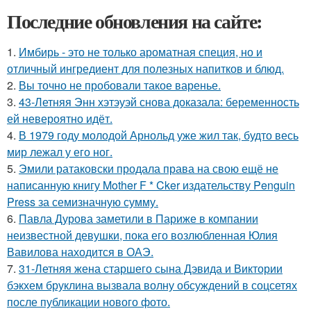
Последние обновления на сайте:
1.
Имбирь - это не только ароматная специя, но и
отличный ингредиент для полезных напитков и блюд.
2.
Вы точно не пробовали такое варенье.
3.
43-Летняя Энн хэтэуэй снова доказала: беременность
ей невероятно идёт.
4.
В 1979 году молодой Арнольд уже жил так, будто весь
мир лежал у его ног.
5.
Эмили ратаковски продала права на свою ещё не
написанную книгу Mother F * Cker издательству Penguin
Press за семизначную сумму.
6.
Павла Дурова заметили в Париже в компании
неизвестной девушки, пока его возлюбленная Юлия
Вавилова находится в ОАЭ.
7.
31-Летняя жена старшего сына Дэвида и Виктории
бэкхем бруклина вызвала волну обсуждений в соцсетях
после публикации нового фото.