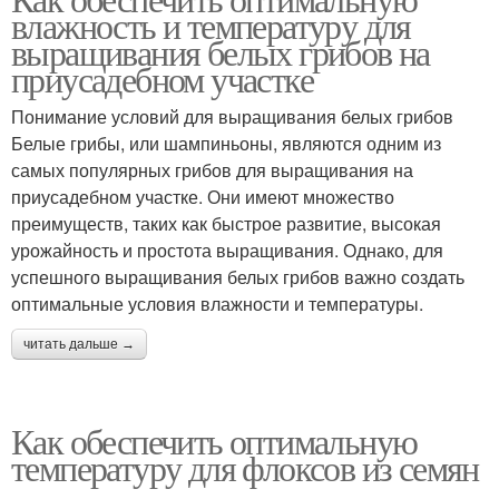
Температура для роста
Температуры на рост
влажность и температуру для
выращивания белых грибов на
приусадебном участке
Кукурузы при низких
Понимание условий для выращивания белых грибов
Высокая температура
температурах
Белые грибы, или шампиньоны, являются одним из
самых популярных грибов для выращивания на
приусадебном участке. Они имеют множество
преимуществ, таких как быстрое развитие, высокая
Кукурузы при высоких
Температура для
урожайность и простота выращивания. Однако, для
температурах
ипомеи
успешного выращивания белых грибов важно создать
оптимальные условия влажности и температуры.
читать дальше →
Проблемы с
Температура в
температурой
заглубленной теплице
Как обеспечить оптимальную
температуру для флоксов из семян
Температура для
Температуры в
растений
заглубленной теплице