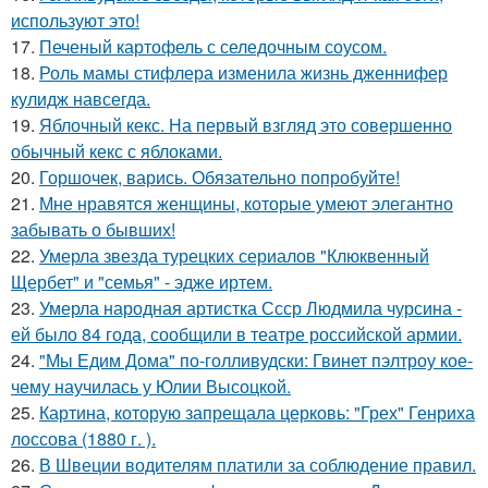
используют это!
17.
Печеный картофель с селедочным соусом.
18.
Роль мамы стифлера изменила жизнь дженнифер
кулидж навсегда.
19.
Яблочный кекс. На первый взгляд это совершенно
обычный кекс с яблоками.
20.
Горшочек, варись. Обязательно попробуйте!
21.
Мне нравятся женщины, которые умеют элегантно
забывать о бывших!
22.
Умерла звезда турецких сериалов "Клюквенный
Щербет" и "семья" - эдже иртем.
23.
Умерла народная артистка Ссср Людмила чурсина -
ей было 84 года, сообщили в театре российской армии.
24.
"Мы Едим Дома" по-голливудски: Гвинет пэлтроу кое-
чему научилась у Юлии Высоцкой.
25.
Картина, которую запрещала церковь: "Грех" Генриха
лоссова (1880 г. ).
26.
В Швеции водителям платили за соблюдение правил.