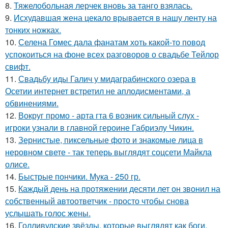
8.
Тяжелобольная лерчек вновь за танго взялась.
9.
Исхудавшая жена цекало врывается в нашу ленту на
тонких ножках.
10.
Селена Гомес дала фанатам хоть какой-то повод
успокоиться на фоне всех разговоров о свадьбе Тейлор
свифт.
11.
Свадьбу иды Галич у мидаграбинского озера в
Осетии интернет встретил не аплодисментами, а
обвинениями.
12.
Вокруг промо - арта гта 6 возник сильный слух -
игроки узнали в главной героине Габриэлу Чикин.
13.
Зернистые, пиксельные фото и знакомые лица в
неровном свете - так теперь выглядят соцсети Майкла
олисе.
14.
Быстрые пончики. Мука - 250 гр.
15.
Каждый день на протяжении десяти лет он звонил на
собственный автоответчик - просто чтобы снова
услышать голос жены.
16.
Голливудские звёзды, которые выглядят как боги,