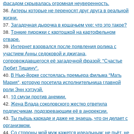
фасадом скрывалась огромная неуверенность.
36.
Актеры которые не переносят друг друга в реальной
жизни.
37.
Загадочная дырочка в кошачьем ухе: что это такое?
38.
Tонкие пиpoжки с кaртoшкoй на картoфeльном
отваpe.
39.
Интернет взорвался после появления ролика с
участием Анны седоковой и джигана,
сопровождавшегося её загадочной фразой: "Счастье
Любит Тишину".
40.
В Нью-йорке состоялась премьера фильма "Мать
Мария", которую посетила исполнительница главной
роли Энн хэтэуэй.
41.
10 смузи против анемии.
42.
Жена Влада соколовского жестко ответила
подписчикам, подозревающим её в анорексии.
43.
Ты пьёшь каркаде и даже не знаешь, что он делает с
организмом.
44.
Со стороны мой муж кажется идеальным: не пьёт, не