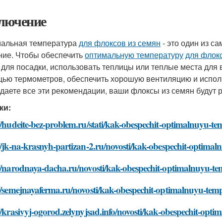
лючение
альная температура
для флоксов из семян
- это один из с
ние. Чтобы обеспечить
оптимальную температуру
для флок
 для посадки, использовать теплицы или теплые места для
ью термометров, обеспечить хорошую вентиляцию и исполь
даете все эти рекомендации, ваши флоксы из семян будут р
ки:
//hudeite-bez-problem.ru/stati/kak-obespechit-optimalnuyu-te
//jk-na-krasnyh-partizan-2.ru/novosti/kak-obespechit-optima
//narodnaya-dacha.ru/novosti/kak-obespechit-optimalnuyu-te
//semejnayaferma.ru/novosti/kak-obespechit-optimalnuyu-temp
//krasivyj-ogorod.zelynyjsad.info/novosti/kak-obespechit-opt