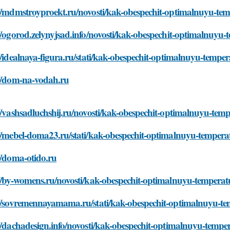
//mdmstroyproekt.ru/novosti/kak-obespechit-optimalnuyu-tem
//ogorod.zelynyjsad.info/novosti/kak-obespechit-optimalnuyu-
//idealnaya-figura.ru/stati/kak-obespechit-optimalnuyu-tempe
://dom-na-vodah.ru
//vashsadluchshij.ru/novosti/kak-obespechit-optimalnuyu-tem
//mebel-doma23.ru/stati/kak-obespechit-optimalnuyu-tempera
//doma-otido.ru
//by-womens.ru/novosti/kak-obespechit-optimalnuyu-temperat
://sovremennayamama.ru/stati/kak-obespechit-optimalnuyu-te
//dachadesign.info/novosti/kak-obespechit-optimalnuyu-tempe