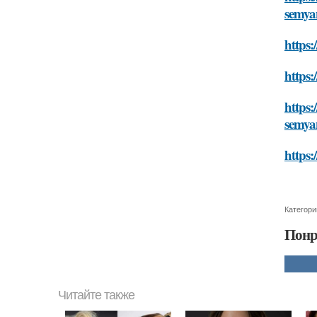
semya
https:
https:
https:
semya
https:
Категори
Понр
Читайте также