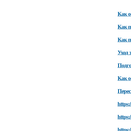
Как о
Как п
Как п
Уход 
Подго
Как о
Перес
https:
https:
https: