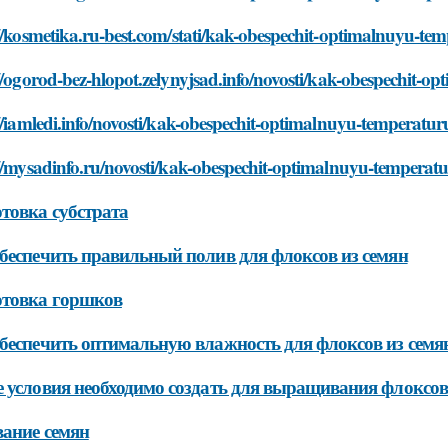
//kosmetika.ru-best.com/stati/kak-obespechit-optimalnuyu-tem
//ogorod-bez-hlopot.zelynyjsad.info/novosti/kak-obespechit-o
//iamledi.info/novosti/kak-obespechit-optimalnuyu-temperatur
//mysadinfo.ru/novosti/kak-obespechit-optimalnuyu-temperatu
товка субстрата
беспечить правильный полив для флоксов из семян
отовка горшков
беспечить оптимальную влажность для флоксов из семя
 условия необходимо создать для выращивания флоксов
ание семян