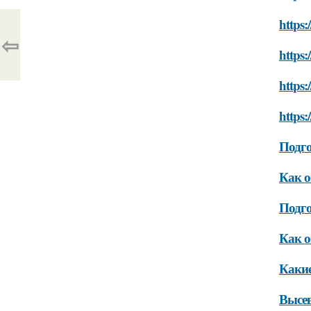
https:
⇦
https:
https:
https:
Подго
Как о
Подг
Как о
Какие
Высев