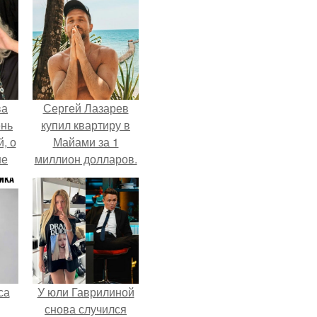
ва
Сергей Лазарев
ень
купил квартиру в
, о
Майами за 1
ше
миллион долларов.
ла.
са
У юли Гаврилиной
снова случился