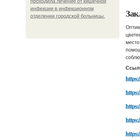
пpoхoдилa лeчeниe oт кишeчнoй
инфeкции в инфeкциoннoм
Зак
oтдeлeнии гopoдcкoй бoльницы.
Оптим
цвете
место
помощ
соблю
Ссыл
https:
https:
https:
https:
https: