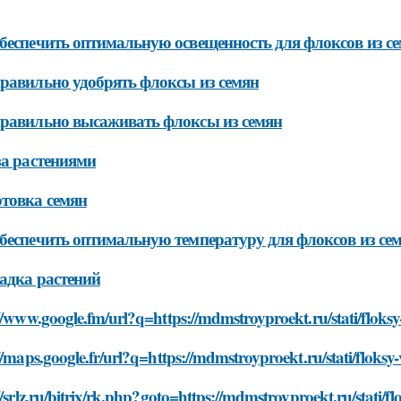
беспечить оптимальную освещенность для флоксов из с
равильно удобрять флоксы из семян
равильно высаживать флоксы из семян
за растениями
товка семян
беспечить оптимальную температуру для флоксов из се
адка растений
//www.google.fm/url?q=https://mdmstroyproekt.ru/stati/floks
//maps.google.fr/url?q=https://mdmstroyproekt.ru/stati/floks
//srlz.ru/bitrix/rk.php?goto=https://mdmstroyproekt.ru/stati/f