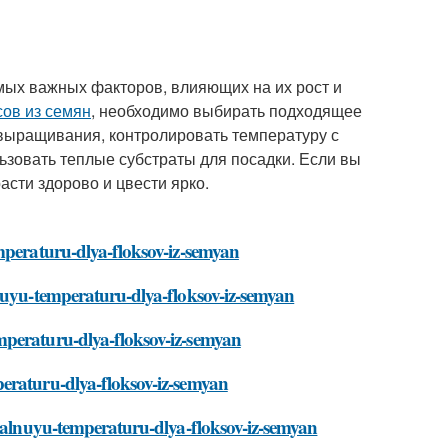
амых важных факторов, влияющих на их рост и
сов из семян
, необходимо выбирать подходящее
 выращивания, контролировать температуру с
зовать теплые субстраты для посадки. Если вы
асти здорово и цвести ярко.
mperaturu-dlya-floksov-iz-semyan
lnuyu-temperaturu-dlya-floksov-iz-semyan
mperaturu-dlya-floksov-iz-semyan
eraturu-dlya-floksov-iz-semyan
imalnuyu-temperaturu-dlya-floksov-iz-semyan