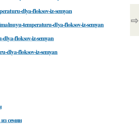
peraturu-dlya-floksov-iz-semyan
⇨
ptimalnuyu-temperaturu-dlya-floksov-iz-semyan
u-dlya-floksov-iz-semyan
ru-dlya-floksov-iz-semyan
н
 из семян