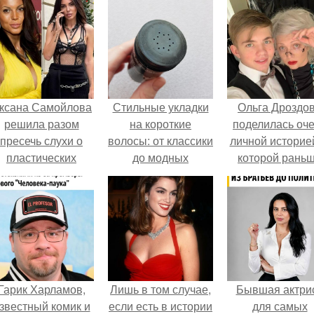
ксана Самойлова
Стильные укладки
Ольга Дроздо
решила разом
на короткие
поделилась оч
пресечь слухи о
волосы: от классики
личной историей
пластических
до модных
которой рань
операциях и
тенденций
почти не говори
публично
прояснила
ситуацию.
Гарик Харламов,
Лишь в том случае,
Бывшая актри
звестный комик и
если есть в истории
для самых