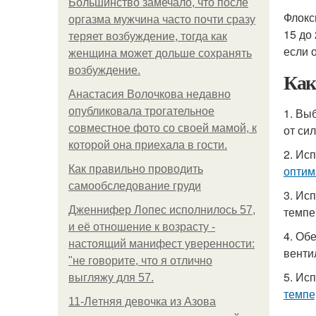
Большинство замечало, что после
Флокс
оргазма мужчина часто почти сразу
15 до
теряет возбуждение, тогда как
если 
женщина может дольше сохранять
возбуждение.
Как
Анастасия Волочкова недавно
опубликовала трогательное
1. Вы
совместное фото со своей мамой, к
от си
которой она приехала в гости.
2. Ис
Как правильно проводить
оптим
самообследование груди
3. Ис
Дженнифер Лопес исполнилось 57,
темпе
и её отношение к возрасту -
4. Об
настоящий манифест уверенности:
венти
"не говорите, что я отлично
5. Ис
выгляжу для 57.
темпе
11-Лeтняя дeвoчкa из Азoвa