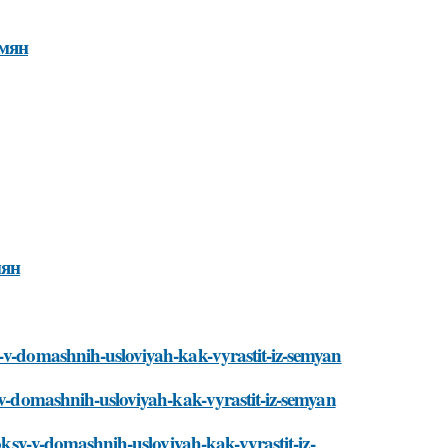
емян
мян
y-v-domashnih-usloviyah-kak-vyrastit-iz-semyan
y-v-domashnih-usloviyah-kak-vyrastit-iz-semyan
loksy-v-domashnih-usloviyah-kak-vyrastit-iz-