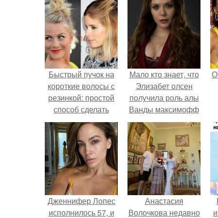
Быстрый пучок на
Мало кто знает, что
О
короткие волосы с
Элизабет олсен
резинкой: простой
получила роль алы
способ сделать
Ванды максимофф
прическу за минуту
не сразу.
Дженнифер Лопес
Анастасия
исполнилось 57, и
Волочкова недавно
и