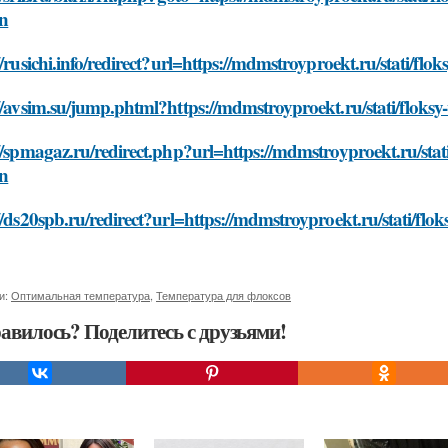
n
//rusichi.info/redirect?url=https://mdmstroyproekt.ru/stati/fl
//avsim.su/jump.phtml?https://mdmstroyproekt.ru/stati/floks
//spmagaz.ru/redirect.php?url=https://mdmstroyproekt.ru/stati
n
//ds20spb.ru/redirect?url=https://mdmstroyproekt.ru/stati/flo
и:
Оптимальная температура
,
Температура для флоксов
авилось? Поделитесь с друзьями!