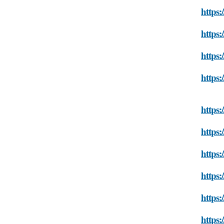
https:
https:
https:
https
https:
https:
https:
https:
https
https: