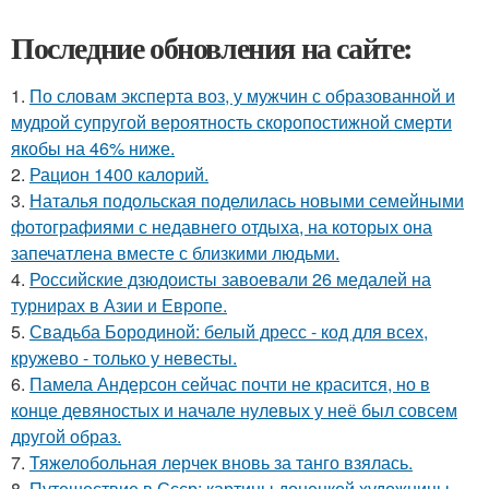
Последние обновления на сайте:
1.
По словам эксперта воз, у мужчин с образованной и
мудрой супругой вероятность скоропостижной смерти
якобы на 46% ниже.
2.
Рацион 1400 калорий.
3.
Наталья подольская поделилась новыми семейными
фотографиями с недавнего отдыха, на которых она
запечатлена вместе с близкими людьми.
4.
Российские дзюдоисты завоевали 26 медалей на
турнирах в Азии и Европе.
5.
Свадьба Бородиной: белый дресс - код для всех,
кружево - только у невесты.
6.
Памела Андерсон сейчас почти не красится, но в
конце девяностых и начале нулевых у неё был совсем
другой образ.
7.
Тяжелобольная лерчек вновь за танго взялась.
8.
Путешествие в Ссср: картины донецкой художницы.