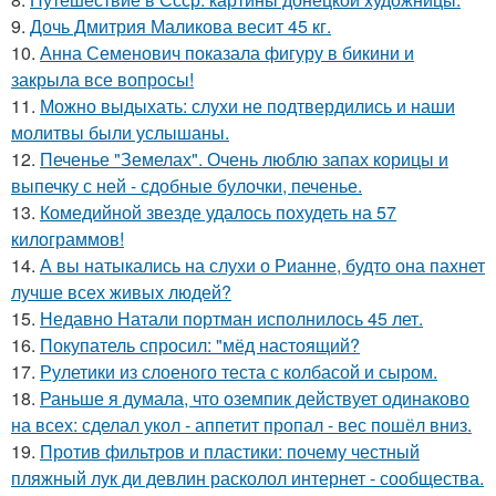
9.
Дочь Дмитрия Маликова весит 45 кг.
10.
Анна Семенович показала фигуру в бикини и
закрыла все вопросы!
11.
Можно выдыхать: слухи не подтвердились и наши
молитвы были услышаны.
12.
Печенье "Земелах". Очень люблю запах корицы и
выпечку с ней - сдобные булочки, печенье.
13.
Комедийной звезде удалось похудеть на 57
килограммов!
14.
А вы натыкались на слухи о Рианне, будто она пахнет
лучше всех живых людей?
15.
Недавно Натали портман исполнилось 45 лет.
16.
Покупатель спросил: "мёд настоящий?
17.
Рулетики из слоеного теста с колбасой и сыром.
18.
Раньше я думала, что оземпик действует одинаково
на всех: сделал укол - аппетит пропал - вес пошёл вниз.
19.
Против фильтров и пластики: почему честный
пляжный лук ди девлин расколол интернет - сообщества.