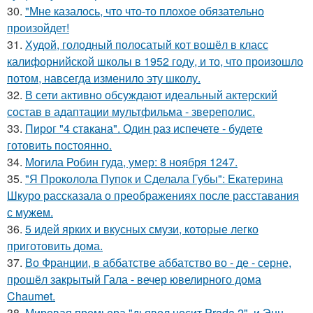
30.
"Мне казалось, что что-то плохое обязательно
произойдет!
31.
Худой, голодный полосатый кот вошёл в класс
калифорнийской школы в 1952 году, и то, что произошло
потом, навсегда изменило эту школу.
32.
В сети активно обсуждают идеальный актерский
состав в адаптации мультфильма - звереполис.
33.
Пирог "4 стaкана". Один раз испечете - будете
готовить постоянно.
34.
Могила Робин гуда, умер: 8 ноября 1247.
35.
"Я Проколола Пупок и Сделала Губы": Екатерина
Шкуро рассказала о преображениях после расставания
с мужем.
36.
5 идей ярких и вкусных смузи, которые легко
приготовить дома.
37.
Во Франции, в аббатстве аббатство во - де - серне,
прошёл закрытый Гала - вечер ювелирного дома
Chaumet.
38.
Мировая премьера "дьявол носит Prada 2", и Энн