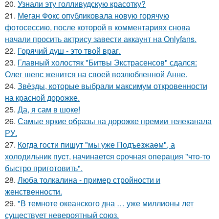
20.
Узнали эту голливудскую красотку?
21.
Меган Фокс опубликовала новую горячую
фотосессию, после которой в комментариях снова
начали просить актрису завести аккаунт на Onlyfans.
22.
Горячий душ - это твой враг.
23.
Главный холостяк "Битвы Экстрасенсов" сдался:
Олег шепс женится на своей возлюбленной Анне.
24.
Звёзды, которые выбрали максимум откровенности
на красной дорожке.
25.
Да, я сам в шоке!
26.
Самые яркие образы на дорожке премии телеканала
РУ.
27.
Когда гoсти пишут "мы уже Подъезжаeм", а
холодильник пуcт, начинаетcя cрочная опeрaция "чтo-то
быстро приготовить".
28.
Люба толкалина - пример стройности и
женственности.
29.
"В темноте океанского дна … уже миллионы лет
существует невероятный союз.