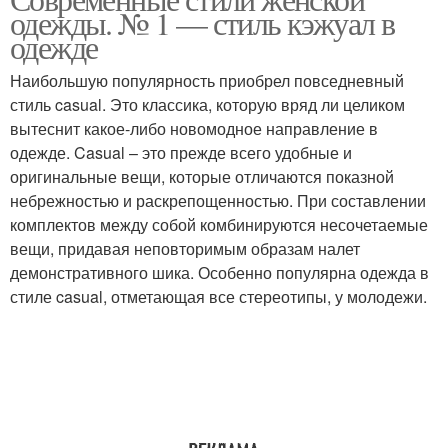
Стиль в одежде
Брюк для девушек
одежды. № 1 — стиль кэжуал в
одежде
Наибольшую популярность приобрел повседневный
Одежда для
стиль casual. Это классика, которую вряд ли целиком
Зимняя одежда
миниатюрных девушек
вытеснит какое-либо новомодное направление в
одежде. Casual – это прежде всего удобные и
оригинальные вещи, которые отличаются показной
небрежностью и раскрепощенностью. При составлении
Пальто для невысоких
Одежда для женщин
комплектов между собой комбинируются несочетаемые
девушек
вещи, придавая неповторимым образам налет
демонстративного шика. Особенно популярна одежда в
стиле casual, отметающая все стереотипы, у молодежи.
Одежда для маленького
Верхняя одежда
роста