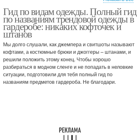
Гид по видам одежды. Полный гид
Одежды для женщин
Одежды по назначению
по названиям трендовой одежды в
гардеробе: никаких кофточек и
штанов
Мы долго слушали, как джемпера и свитшоты называют
Летняя одежда
Летний одежда
кофтами, а костюмные брюки и джоггеры – штанами, и
решили положить этому конец. Чтобы хорошо
разбираться в модном сленге и не попадать в неловкие
ситуации, подготовили для тебя полный гид по
Одежда с необычными
Одежды по порядку
названиям предметов гардероба. Не благодари.
названиями