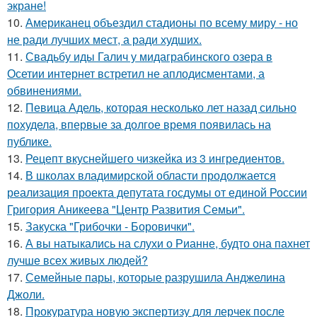
экране!
10.
Американец объездил стадионы по всему миру - но
не ради лучших мест, а ради худших.
11.
Свадьбу иды Галич у мидаграбинского озера в
Осетии интернет встретил не аплодисментами, а
обвинениями.
12.
Певица Адель, которая несколько лет назад сильно
похудела, впервые за долгое время появилась на
публике.
13.
Рецепт вкуснейшего чизкейка из 3 ингредиентов.
14.
В школах владимирской области продолжается
реализация проекта депутата госдумы от единой России
Григория Аникеева "Центр Развития Семьи".
15.
Закуска "Грибочки - Боровички".
16.
А вы натыкались на слухи о Рианне, будто она пахнет
лучше всех живых людей?
17.
Семейные пары, которые разрушила Анджелина
Джоли.
18.
Прокуратура новую экспертизу для лерчек после