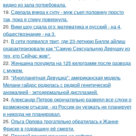
видео из зала потребовала.
19.
Сделала вчера к супу - муж съел половину просто
так, пока я спину повернула.
20.
Вики шоу сдала огэ: математика и русский - на 4,
обществознание - на 3.
21.
В сети появился твит, где 23-летнюю Билли айлиш
охарактеризовали как "Самую Сексуальную Девушку из
тех, кто Сейчас жив".
22.
Женщина похудела на 125 килограмм после развода
с мужем.
23.
"Инопланетная Девушка": американская модель
Мелани гайдос родилась с редкой генетической
аномалией - эктодермальной дисплазией.
24.
Александр Петров окончательно развеял все слухи о
возможном отъезде - из России он уезжать не планирует
и никогда не планировал.
25.
Ольга Орлова трогательно обратилась к Жанне
Фриске в годовщину её смерти.
26.
Простой рецепт манника на кефире.