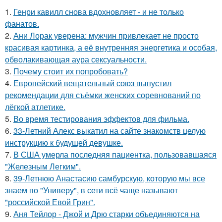
1.
Генри кавилл снова вдохновляет - и не только
фанатов.
2.
Ани Лорак уверена: мужчин привлекает не просто
красивая картинка, а её внутренняя энергетика и особая,
обволакивающая аура сексуальности.
3.
Почему стоит их попробовать?
4.
Европейский вещательный союз выпустил
рекомендации для съёмки женских соревнований по
лёгкой атлетике.
5.
Во время тестирования эффектов для фильма.
6.
33-Летний Алекс выкатил на сайте знакомств целую
инструкцию к будущей девушке.
7.
В США умерла последняя пациентка, пользовавшаяся
"Железным Легким".
8.
39-Летнюю Анастасию самбурскую, которую мы все
знаем по "Универу", в сети всё чаще называют
"российской Евой Грин".
9.
Аня Тейлор - Джой и Дрю старки объединяются на