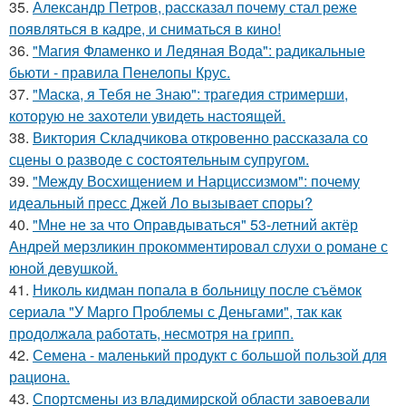
35.
Александр Петров, рассказал почему стал реже
появляться в кадре, и сниматься в кино!
36.
"Магия Фламенко и Ледяная Вода": радикальные
бьюти - правила Пенелопы Крус.
37.
"Маска, я Тебя не Знаю": трагедия стримерши,
которую не захотели увидеть настоящей.
38.
Виктория Складчикова откровенно рассказала со
сцены о разводе с состоятельным супругом.
39.
"Между Восхищением и Нарциссизмом": почему
идеальный пресс Джей Ло вызывает споры?
40.
"Мне не за что Оправдываться" 53-летний актёр
Андрей мерзликин прокомментировал слухи о романе с
юной девушкой.
41.
Николь кидман попала в больницу после съёмок
сериала "У Марго Проблемы с Деньгами", так как
продолжала работать, несмотря на грипп.
42.
Семена - маленький продукт с большой пользой для
рациона.
43.
Спортсмены из владимирской области завоевали