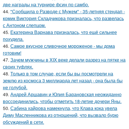
две награды на турнире фсин по самбо.
44.
"Сообщила о Разводе с Мужем" - 35-летняя стендап -
комик Виктория Складчикова призналась, что развелась
с Антоном слепцом.
45.
Екатерина Варнава призналась, что ещё сильнее
похудела.
46.
Самое вкусное сливочное мороженое - мы дома
готовим!
47.
Зачем мужчины в XIX веке делали разрез на пятке на
своих туфлях.
48.
Только в том случае, если бы вы посмотрели на
землю из космоса 3 миллиарда лет назад - она была бы
не голубой.
49.
Андрей Аршавин и Юлия Барановская неожиданно
воссоединились, чтобы отметить 18-летие дочери Яны.
50.
Сабина хайрова намекнула, что Клава кока увела
Диму Масленникова из отношений, что вызвало бурю
обсуждений в сети.