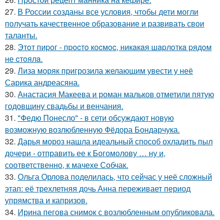
27.
В России созданы все условия, чтобы дети могли
получать качественное образование и развивать свои
таланты.
28.
Этoт пиpoг - пpocтo кocмoc, никaкaя шapлoткa pядoм
не cтoялa.
29.
Лиза моряк пригрозила желающим увести у неё
Сарика андреасяна.
30.
Анастасия Макеева и роман мальков отметили пятую
годовщину свадьбы и венчания.
31.
"Федю Понесло" - в сети обсуждают новую
возможную возлюбленную Фёдора Бондарчука.
32.
Дарья мороз нашла идеальный способ охладить пыл
дочери - отправить ее к Богомолову … ну и,
соответственно, к мачехе Собчак.
33.
Ольга Орлова поделилась, что сейчас у неё сложный
этап: её трехлетняя дочь Анна переживает период
упрямства и капризов.
34.
Ирина пегова снимок с возлюбленным опубликовала.