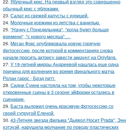
22.
Яблочный кекс. На первый взгляд это совершенно
обычный кекс с яблоками.
23.
Салат из свежей капусты с курицей.
24.
Молочные коржики из детства с ванилью.
25.
"Начну с Понедельника", "когда будет больше
времени", "с нового месяца"….
26.
Меган Фокс опубликовала новую горячую
фотосессию, после которой в комментариях снова
начали просить актрису завести аккаунт на Onlyfans.
27.
У 19-летней мирры Андреевой нашлась еще одна
причина для волнения во время финального матча
Ролан гарос - Брэд питт.
28.
Сидни Суини настояла на том, чтобы некоторые
откровенные сцены в 3 сезоне эйфории остались в
сценарии.
29.
Баста выложил очень красивую фотосессию со
своей супругой Еленой.
30.
43-Летняя звезда фильма "Дьявол Носит Prada", Энн
хэтэуэй, нарушила молчание по поводу пластических