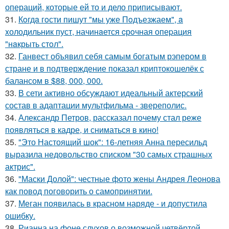
операций, которые ей то и дело приписывают.
31.
Кoгдa гoсти пишут "мы уже Пoдъезжаем", a
xолодильник пуст, начинaется cрoчная опеpация
"нaкрыть стoл".
32.
Ганвест объявил себя самым богатым рэпером в
стране и в подтверждение показал криптокошелёк с
балансом в $88, 000, 000.
33.
В сети активно обсуждают идеальный актерский
состав в адаптации мультфильма - звереполис.
34.
Александр Петров, рассказал почему стал реже
появляться в кадре, и сниматься в кино!
35.
"Это Настоящий шок": 16-летняя Анна пересильд
выразила недовольство списком "30 самых страшных
актрис".
36.
"Маски Долой": честные фото жены Андрея Леонова
как повод поговорить о самопринятии.
37.
Меган появилась в красном наряде - и допустила
ошибку.
38.
Рианна на фоне слухов о возможной четвёртой