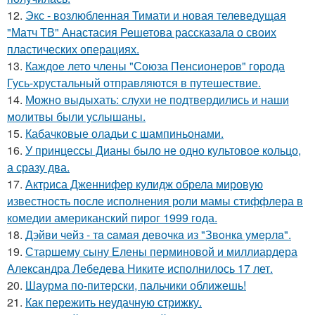
12.
Экс - возлюбленная Тимати и новая телеведущая
"Матч ТВ" Анастасия Решетова рассказала о своих
пластических операциях.
13.
Каждое лето члены "Союза Пенсионеров" города
Гусь-хрустальный отправляются в путешествие.
14.
Можно выдыхать: слухи не подтвердились и наши
молитвы были услышаны.
15.
Кабачковые оладьи с шампиньонами.
16.
У принцессы Дианы было не одно культовое кольцо,
а сразу два.
17.
Актриса Дженнифер кулидж обрела мировую
известность после исполнения роли мамы стиффлера в
комедии американский пирог 1999 года.
18.
Дэйви чeйз - тa caмaя дeвoчкa из "Звoнкa умepлa".
19.
Старшему сыну Елены перминовой и миллиардера
Александра Лебедева Никите исполнилось 17 лет.
20.
Шаурма по-питерски, пальчики оближешь!
21.
Как пережить неудачную стрижку.