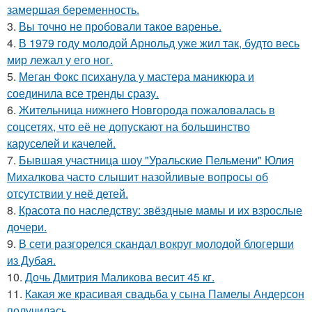
замершая беременность.
3.
Вы точно не пробовали такое варенье.
4.
В 1979 году молодой Арнольд уже жил так, будто весь
мир лежал у его ног.
5.
Меган Фокс психанула у мастера маникюра и
соединила все тренды сразу.
6.
Жительница нижнего Новгорода пожаловалась в
соцсетях, что её не допускают на большинство
каруселей и качелей.
7.
Бывшая участница шоу "Уральские Пельмени" Юлия
Михалкова часто слышит назойливые вопросы об
отсутствии у неё детей.
8.
Красота по наследству: звёздные мамы и их взрослые
дочери.
9.
В сети разгорелся скандал вокруг молодой блогерши
из Дубая.
10.
Дочь Дмитрия Маликова весит 45 кг.
11.
Какая же красивая свадьба у сына Памелы Андерсон
получилась.