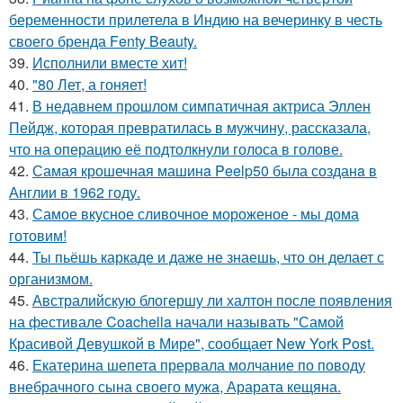
беременности прилетела в Индию на вечеринку в честь
своего бренда Fenty Beauty.
39.
Исполнили вместе хит!
40.
"80 Лет, а гоняет!
41.
В недавнем прошлом симпатичная актриса Эллен
Пейдж, которая превратилась в мужчину, рассказала,
что на операцию её подтолкнули голоса в голове.
42.
Самая крошечная машинa Peelp50 была созданa в
Англии в 1962 году.
43.
Самое вкусное сливочное мороженое - мы дома
готовим!
44.
Ты пьёшь каркаде и даже не знаешь, что он делает с
организмом.
45.
Австралийскую блогершу ли халтон после появления
на фестивале Coachella начали называть "Самой
Красивой Девушкой в Мире", сообщает New York Post.
46.
Екатерина шепета прервала молчание по поводу
внебрачного сына своего мужа, Арарата кещяна.