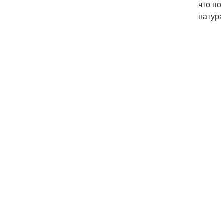
что п
натур