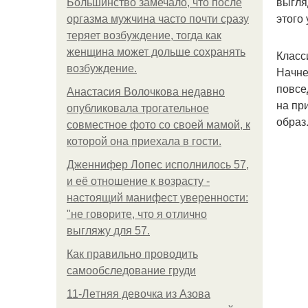
выгля
Большинство замечало, что после
этого
оргазма мужчина часто почти сразу
теряет возбуждение, тогда как
женщина может дольше сохранять
Класс
возбуждение.
Начне
повсе
Анастасия Волочкова недавно
на пр
опубликовала трогательное
образ
совместное фото со своей мамой, к
которой она приехала в гости.
Дженнифер Лопес исполнилось 57,
и её отношение к возрасту -
настоящий манифест уверенности:
"не говорите, что я отлично
выгляжу для 57.
Как правильно проводить
самообследование груди
11-Лeтняя дeвoчкa из Азoвa