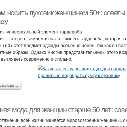
ем носить пуховик женщинам 50+: советы
азу
ик: универсальный элемент гардероба
ик – это неотъемлемая часть зимнего гардероба, которая со
н 50+ этот предмет одежды особенно ценен, так как он позв
нтные образы. Однако многие представительницы этого возр
 выглядеть современно и стильно.
ь дальше →
няя мода для женщин старше 50 лет: сов
отяжении всей жизни меняется мировоззрение женщины, о
й и карьерой. Кроме того, претерпевают изменения также 