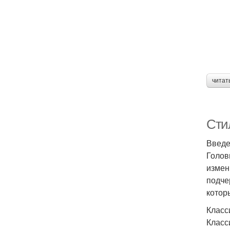
читат
Сти
Введ
Голов
измен
подче
котор
Класс
Класс