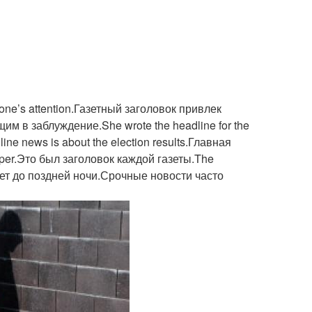
e’s attention.Газетный заголовок привлек
м в заблуждение.She wrote the headline for the
e news is about the election results.Главная
aper.Это был заголовок каждой газеты.The
отает до поздней ночи.Срочные новости часто