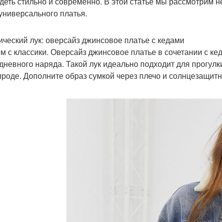
деть стильно и современно. В этой статье мы рассмотрим н
 универсального платья.
ический лук: оверсайз джинсовое платье с кедами
м с классики. Оверсайз джинсовое платье в сочетании с кед
дневного наряда. Такой лук идеально подходит для прогулки
ироде. Дополните образ сумкой через плечо и солнцезащит
.