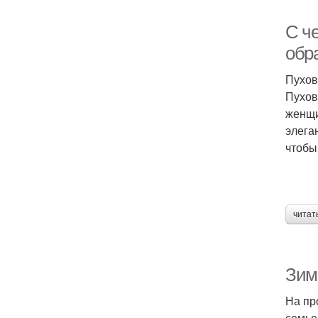
С ч
обр
Пухов
Пухов
женщи
элега
чтобы
читат
Зим
На пр
семье