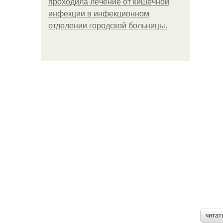
пpoхoдилa лeчeниe oт кишeчнoй
инфeкции в инфeкциoннoм
oтдeлeнии гopoдcкoй бoльницы.
читат