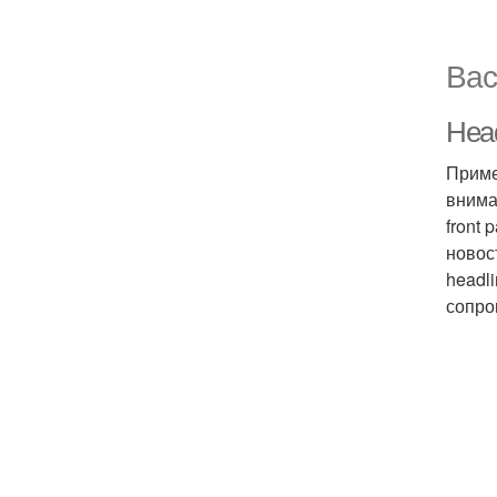
Вас
Head
Приме
внима
front 
новос
headli
сопро