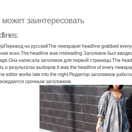
 может заинтересовать
lines:
рПеревод на русскийThe newspaper headline grabbed everyon
ние всех.The headline was misleading.Заголовок был вводящи
page.Она написала заголовок для первой страницы.The headlin
ть о результатах выборов.It was the headline of every newsp
ne editor works late into the night.Редактор заголовков раб
вождаются срочным заголовком.