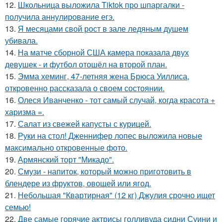
12.
Школьница выложила Tiktok про шпаргалки -
получила аннулирование егэ.
13.
Я месяцами свой рост в зале ледяным душем
убивала.
14.
На матче сборной США камера показала двух
девушек - и футбол отошёл на второй план.
15.
Эмма хеминг, 47-летняя жена Брюса Уиллиса,
откровенно рассказала о своем состоянии.
16.
Олеся Иванченко - тот самый случай, когда красота +
харизма =.
17.
Салат из свежей капусты с курицей.
18.
Руки на стол! Дженнифер лопес выложила новые
максимально откровенные фото.
19.
Армянский торт "Микадо".
20.
Смузи - напиток, который можно приготовить в
блендере из фруктов, овощей или ягод.
21.
Небольшая "Квартирная" (12 кг) Джулия срочно ищет
семью!
22.
Две самые горячие актрисы голливуда сидни Суини и