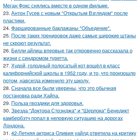
Меган Фокс снялись вместе в одном фильме.
23.
Антон Гусев с новым "Открытым Взглядом" после
пластики.
24.
Фаршированные баклажаны "Объедение".
25.
После таких тренировок даже самые широкие штаны
не скроют результат.
26.
Билли айлиш впервые так откровенно рассказала о
жизни с синдромом туретта.
27.
Худой, голодный полосатый кот вошёл в класс
калифорнийской школы в 1952 году, и то, что произошло
потом, навсегда изменило эту школу.
28.
Сначала все были уверены, что это обычная
постановка ради Хайпа.
29.
Польза гвоздики для здоровья.
30.
Звезда "Доктора Стрэнджа" и "Шерлока" Бенедикт
камбербэтч попал в неловкую ситуацию на дорогах
Лондона.
31.
42-Летняя актриса Оливия уайлд ответила на критику