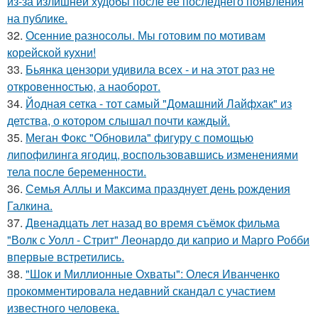
из-за излишней худобы после её последнего появления
на публике.
32.
Осенние разносолы. Мы готовим по мотивам
корейской кухни!
33.
Бьянка цензори удивила всех - и на этот раз не
откровенностью, а наоборот.
34.
Йодная сетка - тот самый "Домашний Лайфхак" из
детства, о котором слышал почти каждый.
35.
Меган Фокс "Обновила" фигуру с помощью
липофилинга ягодиц, воспользовавшись изменениями
тела после беременности.
36.
Семья Аллы и Максима празднует день рождения
Галкина.
37.
Двенадцать лет назад во время съёмок фильма
"Волк с Уолл - Стрит" Леонардо ди каприо и Марго Робби
впервые встретились.
38.
"Шок и Миллионные Охваты": Олеся Иванченко
прокомментировала недавний скандал с участием
известного человека.