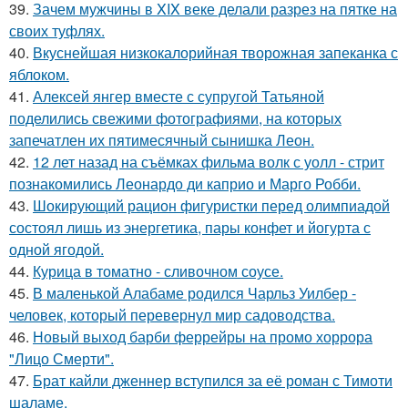
39.
Зачем мужчины в XIX веке делали разрез на пятке на
своих туфлях.
40.
Вкуснейшая низкокалорийная творожная запеканка с
яблоком.
41.
Алексей янгер вместе с супругой Татьяной
поделились свежими фотографиями, на которых
запечатлен их пятимесячный сынишка Леон.
42.
12 лет назад на съёмках фильма волк с уолл - стрит
познакомились Леонардо ди каприо и Марго Робби.
43.
Шокирующий рацион фигуристки перед олимпиадой
состоял лишь из энергетика, пары конфет и йогурта с
одной ягодой.
44.
Курица в томатно - сливочном соусе.
45.
В маленькой Алабаме родился Чарльз Уилбер -
человек, который перевернул мир садоводства.
46.
Новый выход барби феррейры на промо хоррора
"Лицо Смерти".
47.
Брат кайли дженнер вступился за её роман с Тимоти
шаламе.