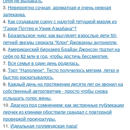
себя не выдавать.
3.
Невероятно сочная, ароматная и очень нежная
запеканка.
4.
Как создавали сцену с надутой тетушкой мардж из
"Гарри Поттер и Узник Азкабана"?
5.
Бразильское чудо: как выглядят взрослые дети 50-
летней звезды сериала "Клон" Джованны антонелли.
6.
Американский биохакер Брайан Джонсон тратил на
себя по $2 млн в год, чтобы достичь бессмертия.
7.
Вся семья в один день родилась.
8.
Торт "Наполеон". Тесто получилось мягким, легко и
быстро раскатывалось.
9.
Каждый день на протяжении десяти лет он звонил на
собственный автоответчик - просто чтобы снова
услышать голос жены.
10.
Диагноз под сомнением: как экстренные публикации
лерчек из клиники обострили скандал с повторной
проверкой прокуратуры.
11.
Идеальная голливудская пара!