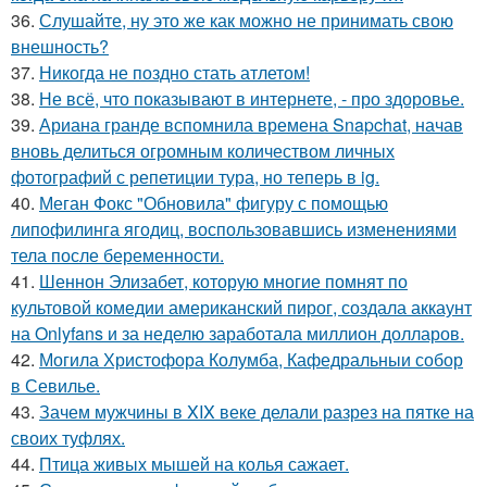
36.
Слушайте, ну это же как можно не принимать свою
внешность?
37.
Никогда не поздно стать атлетом!
38.
Не всё, что показывают в интернете, - про здоровье.
39.
Ариана гранде вспомнила времена Snapchat, начав
вновь делиться огромным количеством личных
фотографий с репетиции тура, но теперь в ig.
40.
Меган Фокс "Обновила" фигуру с помощью
липофилинга ягодиц, воспользовавшись изменениями
тела после беременности.
41.
Шеннон Элизабет, которую многие помнят по
культовой комедии американский пирог, создала аккаунт
на Onlyfans и за неделю заработала миллион долларов.
42.
Могила Христофора Колумба, Кафедральныи собор
в Севилье.
43.
Зачем мужчины в XIX веке делали разрез на пятке на
своих туфлях.
44.
Птица живых мышей на колья сажает.