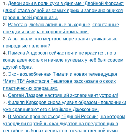
1.
Девон аоки в роли суки в фильме "Двойной Форсаж"
(2003) стала одной из самых ярких и запоминающихся
героинь всей франшизы.
2.
Работаю, люблю активные выходные, спонтанные
поездки и вечера в хорошей компании.
3.
А вы знали, что мертвое море хранит уникальные
природные явления?
4.
Памела Андерсон сейчас почти не красится, но в
конце девяностых и начале нулевых у неё был совсем
другой образ.
5.
Экс - возлюбленная Тимати и новая телеведущая
"Матч ТВ" Анастасия Решетова рассказала о своих
пластических операциях.
6.
Сергей Лазарев настоящий эксперимент устроил!
7.
Филипп Киркоров снова удивил образом - поклонники
уже сравнивают его с Майклом Джексоном.
8.
В Москве прошел съезд "Единой России", на котором
утвердили партийных кандидатов на предстоящих в
сентябре выборах депутатов государственной думы.