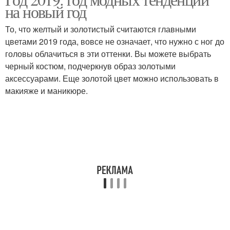
Дресс-код на новый год
на новый год
дресс-кодом
То, что желтый и золотистый считаются главными
цветами 2019 года, вовсе не означает, что нужно с ног до
Прически для
головы облачиться в эти оттенки. Вы можете выбрать
Новогодний наряд
новогоднего торжества
черный костюм, подчеркнув образ золотыми
аксессуарами. Еще золотой цвет можно использовать в
макияже и маникюре.
Образ на новогоднюю
Год без лишних затрат
вечеринку