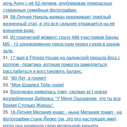
дочь Анну с её 52-летием, опубликовав прекрасные
старинные семейные фотографии.
29.
58-Летняя Николь кидман переживает тяжёлый
жизненный этап, и это всё сильнее отражается на её
внешнем виде.
30.
Исторический момент: сразу 486 участников банды
MS - 13 одновременно предстали перед судом в одном
зале.
31.
17 мая в Fitness House на ладожской прошла йога с
роллом - практика, которая помогла замедлиться,
расслабиться и восстановить баланс.
32.
"80 Лет, а гоняет!
33.
"Моя Шарлиз! Тебе годик!
34.
Волочкова удивилась тому, сколько ест новая
возлюбленная Диброва: "У Меня Ощущение, что ты все
Время Столько Жрешь".
35.
16-Летняя Мелания кнавс - ныне Мелания трамп - на
фотографии стане Йерко (да, это его настоящее имя),
когда она начинала свою модельную карьеру ….