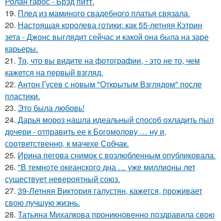
Ролан гарос - Брэд питт.
19.
Плед из маминого свадебного платья связала.
20.
Настоящая королева готики: как 55-летняя Кэтрин
зета - Джонс выглядит сейчас и какой она была на заре
карьеры.
21.
То, что вы видите на фотографии, - это не то, чем
кажется на первый взгляд.
22.
Антон Гусев с новым "Открытым Взглядом" после
пластики.
23.
Это была любовь!
24.
Дарья мороз нашла идеальный способ охладить пыл
дочери - отправить ее к Богомолову … ну и,
соответственно, к мачехе Собчак.
25.
Ирина пегова снимок с возлюбленным опубликовала.
26.
"В темноте океанского дна … уже миллионы лет
существует невероятный союз.
27.
39-Летняя Виктория галустян, кажется, проживает
свою лучшую жизнь.
28.
Татьяна Михалкова проникновенно поздравила свою