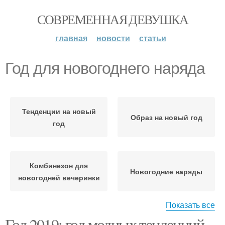
СОВРЕМЕННАЯ ДЕВУШКА
главная
новости
статьи
Год для новогоднего наряда
Тенденции на новый
Образ на новый год
год
Комбинезон для
Новогодние наряды
новогодней вечеринки
Показать все
Год 2019: год модных тенденций
Года с праздничным