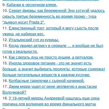
9.
Кабачки в чесночном кляре.
10.
Секрет фирмы: как беременной Энн хэтэуэй удалось
скрыть третью беременность во время промо - тура
"дьявол носит Prada 2".
11.
Единственный торт, который я могу съесть после
ужина, не набирая вес.
12.
Итальянский суп из курицы.
13.
Когда увидел актрису в сериале … и вообще не был
готов к реальности.
14.
Как сделать душ не просто душем, а ритуалом.
15.
Иногда здоровое питание - это не значит есть
больше, а значит выбирать продукты, которые содержат
больше питательных веществ в каждом кусочке.
16.
Колбасные тарелочки с сырной начинкой.
17.
Джим керри ушел от рене зеллвегер к анастасии
Волочковой?
18.
У 19-летней мирры Андреевой нашлась еще одна
причина для волнения во время финального матча