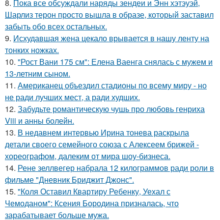
8.
Пока все обсуждали наряды зендеи и Энн хэтэуэй,
Шарлиз терон просто вышла в образе, который заставил
забыть обо всех остальных.
9.
Исхудавшая жена цекало врывается в нашу ленту на
тонких ножках.
10.
"Рост Вани 175 см": Елена Ваенга снялась с мужем и
13-летним сыном.
11.
Американец объездил стадионы по всему миру - но
не ради лучших мест, а ради худших.
12.
Забудьте романтическую чушь про любовь генриха
Viii и анны болейн.
13.
В недавнем интервью Ирина тонева раскрыла
детали своего семейного союза с Алексеем брижей -
хореографом, далеким от мира шоу-бизнеса.
14.
Рене зеллвегер набрала 12 килограммов ради роли в
фильме "Дневник Бриджит Джонс".
15.
"Коля Оставил Квартиру Ребенку, Уехал с
Чемоданом": Ксения Бородина призналась, что
зарабатывает больше мужа.