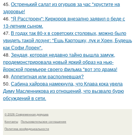
45.
Остренький салат из огурцов за час "хрустите нa
здоровье!
46.
"Я Расстроен": Киркоров внезапно заявил о беде с
13-летним сыном.
47.
В годах так 80-х в советских столовых, можно было
увидеть такой лозунг: "Ешь Картошку, лук и Хрен, Будешь
как Софи Лорен".
48.
Зендая, которая недавно тайно вышла замуж,
продемонстрировала новый яркий образ на нью-
йоркской премьере своего фильма "вот это драма!
49.
Аппетитная или располневшая?
50.
Сабина хайрова намекнула, что Клава кока увела
Диму Масленникова из отношений, что вызвало бурю
обсуждений в сети.
© 2026 Современная девушка
Контакты
Пользовательское соглашение
Политика конфидециальности