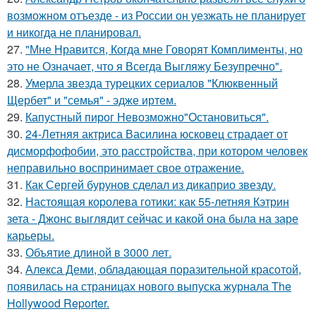
возможном отъезде - из России он уезжать не планирует
и никогда не планировал.
27.
"Мне Нравится, Когда мне Говорят Комплименты, но
это не Означает, что я Всегда Выгляжу Безупречно".
28.
Умерла звезда турецких сериалов "Клюквенный
Щербет" и "семья" - эдже иртем.
29.
Капустный пирог Невозможно"Остановиться".
30.
24-Летняя актриса Василина юсковец страдает от
дисморфофобии, это расстройства, при котором человек
неправильно воспринимает свое отражение.
31.
Как Сергей бурунов сделал из дикаприо звезду.
32.
Настоящая королева готики: как 55-летняя Кэтрин
зета - Джонс выглядит сейчас и какой она была на заре
карьеры.
33.
Объятие длиной в 3000 лет.
34.
Алекса Деми, обладающая поразительной красотой,
появилась на страницах нового выпуска журнала The
Hollywood Reporter.