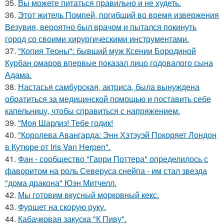
35.
Вы можете питаться правильно и не худеть.
36.
Этот житель Помпей, погибший во время извержения
Везувия, вероятно был врачом и пытался покинуть
город со своими хирургическими инструментами.
37.
"Копия Теоны": бывший муж Ксении Бородиной
Курбан омаров впервые показал лицо годовалого сына
Адама.
38.
Настасья самбурская, актриса, была вынуждена
обратиться за медицинской помощью и поставить себе
капельницу, чтобы справиться с напряжением.
39.
"Моя Шарлиз! Тебе годик!
40.
"Королева Авангарда: Энн Хэтэуэй Покоряет Лондон
в Кутюре от Iris Van Herpen".
41.
Фан - сообщество "Гарри Поттера" определилось с
фаворитом на роль Северуса снейпа - им стал звезда
"дома дракона" Юэн Митчелл.
42.
Мы готовим вкусный морковный кекс.
43.
Фуршет на скорую руку.
44.
Кабачковая закуска "К Пиву".