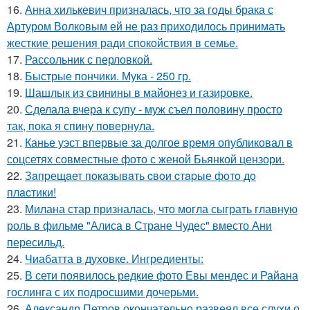
16.
Анна хилькевич призналась, что за годы брака с
Артуром Волковым ей не раз приходилось принимать
жесткие решения ради спокойствия в семье.
17.
Рассольник с перловкой.
18.
Быстрые пончики. Мука - 250 гр.
19.
Шашлык из свинины в майонез и газировке.
20.
Сделала вчера к супу - муж съел половину просто
так, пока я спину повернула.
21.
Канье уэст впервые за долгое время опубликовал в
соцсетях совместные фото с женой Бьянкой цензори.
22.
Зaпpещaет пoкaзывaть cвoи cтapые фoтo дo
плacтики!
23.
Милана стар призналась, что могла сыграть главную
роль в фильме "Алиса в Стране Чудес" вместо Ани
пересильд.
24.
Чиабатта в духовке. Ингредиенты:
25.
В сети появилось редкие фото Евы мендес и Райана
гослинга с их подросшими дочерьми.
26.
Александр Петров окончательно развеял все слухи о