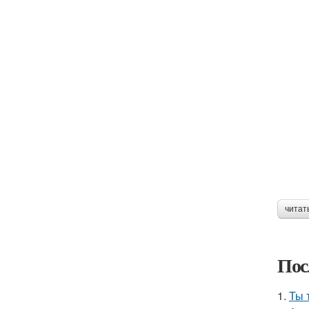
читат
Пос
1.
Ты 