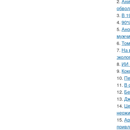
2.
Ани
обвол
3.
В 1
4.
90%
5.
Ано
мужчи
6.
Том
7.
На 
эколо
8.
ИИ 
9.
Кок
10.
Пе
11.
В 
12.
Бе
13.
Дж
14.
Це
неожи
15.
Ар
привл