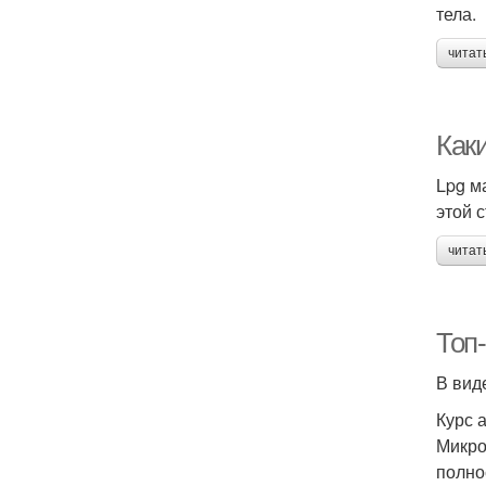
тела.
читат
Как
Lpg м
этой 
читат
Топ
В вид
Курс 
Микро
полно