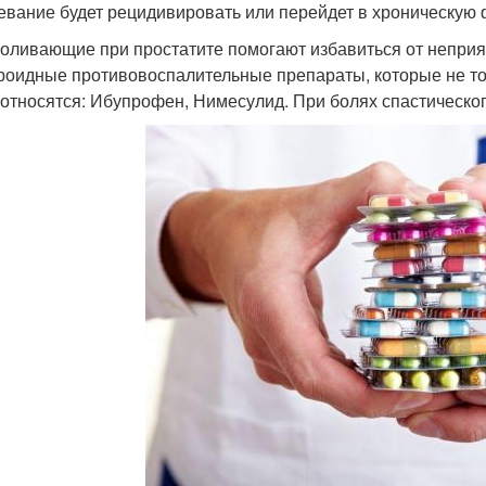
евание будет рецидивировать или перейдет в хроническую 
оливающие при простатите помогают избавиться от неприя
роидные противовоспалительные препараты, которые не тол
 относятся: Ибупрофен, Нимесулид. При болях спастическо