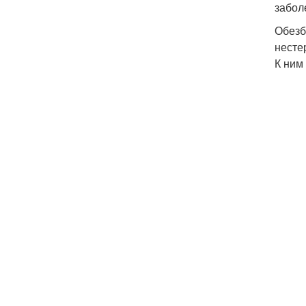
забол
Обезб
несте
К ним