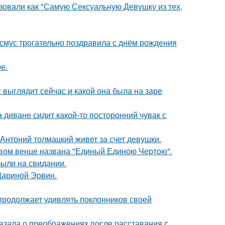
зовали как "Самую Сексуальную Девушку из тех,
асмус трогательно поздравила с днём рождения
е.
с выглядит сейчас и какой она была на заре
а диване сидит какой-то посторонний чувак с
Антоний толмацкий живет за счет девушки.
овом венце названа "Единый Единою Чертою".
были на свидании.
Дариной Эрвин.
 продолжает удивлять поклонников своей
азала о преображениях после расставания с