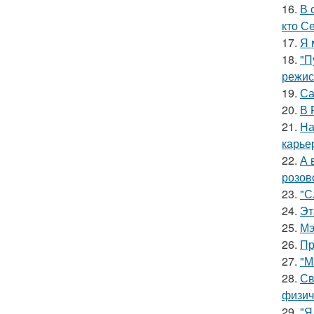
16.
В 
кто С
17.
Я 
18.
"П
режис
19.
Са
20.
В 
21.
На
карье
22.
А 
розов
23.
"С
24.
Эт
25.
Мэ
26.
Пр
27.
"М
28.
Св
физич
29.
"Я