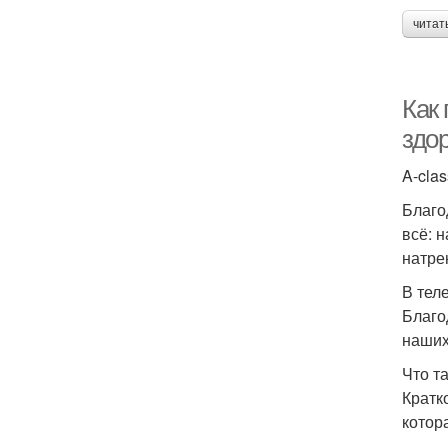
читат
Как
здо
A-clas
Благо
всё: 
натре
В тел
Благо
наших
Что т
Кратк
котор