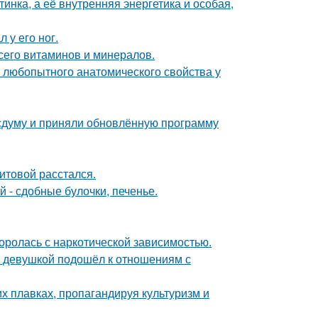
инка, а её внутренняя энергетика и особая,
 у его ног.
сего витаминов и минералов.
любопытного анатомического свойства у
сдуму и приняли обновлённую программу
итовой расстался.
 - сдобные булочки, печенье.
боролась с наркотической зависимостью.
й девушкой подошёл к отношениям с
х плавках, пропагандируя культуризм и