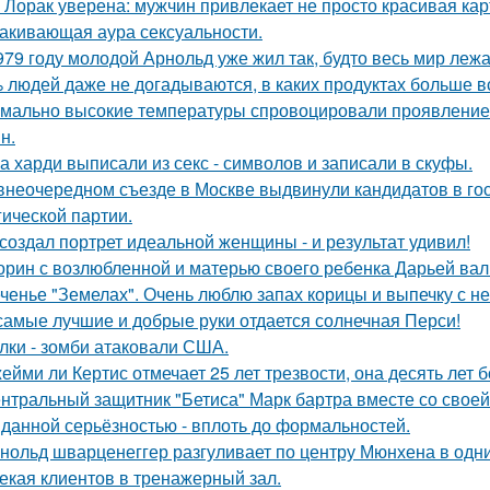
 Лорак уверена: мужчин привлекает не просто красивая карт
акивающая аура сексуальности.
979 году молодой Арнольд уже жил так, будто весь мир лежал
 людей даже не догадываются, в каких продуктах больше в
мально высокие температуры спровоцировали проявление 
н.
а харди выписали из секс - символов и записали в скуфы.
внеочередном съезде в Москве выдвинули кандидатов в го
гической партии.
создал портрет идеальной женщины - и результат удивил!
орин с возлюбленной и матерью своего ребенка Дарьей вал
ченье "Земелах". Очень люблю запах корицы и выпечку с ней
самые лучшие и добрые руки отдается солнечная Перси!
лки - зомби атаковали США.
ейми ли Кертис отмечает 25 лет трезвости, она десять лет 
нтральный защитник "Бетиса" Марк бартра вместе со свое
данной серьёзностью - вплоть до формальностей.
нольд шварценеггер разгуливает по центру Мюнхена в одни
екая клиентов в тренажерный зал.