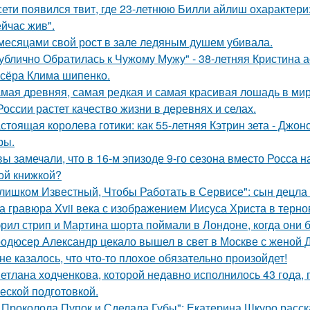
сети появился твит, где 23-летнюю Билли айлиш охарактери
ейчас жив".
месяцами свой рост в зале ледяным душем убивала.
ублично Обратилась к Чужому Мужу" - 38-летняя Кристина 
сёра Клима шипенко.
мая древняя, самая редкая и самая красивая лошадь в мир
России растет качество жизни в деревнях и селах.
стоящая королева готики: как 55-летняя Кэтрин зета - Джон
ры.
вы замечали, что в 16-м эпизоде 9-го сезона вместо Росса н
ой книжкой?
лишком Известный, Чтобы Работать в Сервисе": сын децла 
а гравюра Xvii века с изображением Иисуса Христа в терн
рил стрип и Мартина шорта поймали в Лондоне, когда они 
одюсер Александр цекало вышел в свет в Москве с женой 
не казалось, что что-то плохое обязательно произойдет!
етлана ходченкова, которой недавно исполнилось 43 года,
еской подготовкой.
 Проколола Пупок и Сделала Губы": Екатерина Шкуро расск