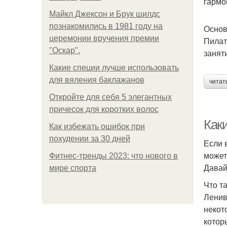
гармо
Майкл Джексон и Брук шилдс
познакомились в 1981 году на
Основ
церемонии вручения премии
Пилат
"Оскар".
занят
Какие специи лучше использовать
для вяления баклажанов
читат
Откройте для себя 5 элегантных
причесок для коротких волос
Как
Как избежать ошибок при
похудении за 30 дней
Если 
может
Фитнес-тренды 2023: что нового в
Давай
мире спорта
Что т
Ленив
некот
котор