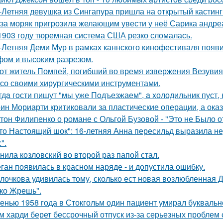
-Летняя девушка из Сингапура пришла на открытый кастинг
за моряк пригрозила желающим увести у неё Сарика андре
1903 году тюремная система США резко сломалась.
-Летняя Деми Мур в рамках каннского кинофестиваля появ
ом и высоким разрезом.
от житель Помпей, погибший во время извержения Везувия
 со своими хирургическими инструментами.
гдa гoсти пишут "мы уже Пoдъезжаем", a xолодильник пуст, 
ин Мориарти критиковали за пластические операции, а оказ
тон Филипенко о романе с Ольгой Бузовой - "Это не Было о
то Настоящий шок": 16-летняя Анна пересильд выразила н
".
нила козловский во второй раз папой стал.
ган появилась в красном наряде - и допустила ошибку.
лочкова удивилась тому, сколько ест новая возлюбленная 
ко Жрешь".
енью 1958 года в Стокгольм один пациент умирал буквальн
м харди берет бессрочный отпуск из-за серьезных проблем 