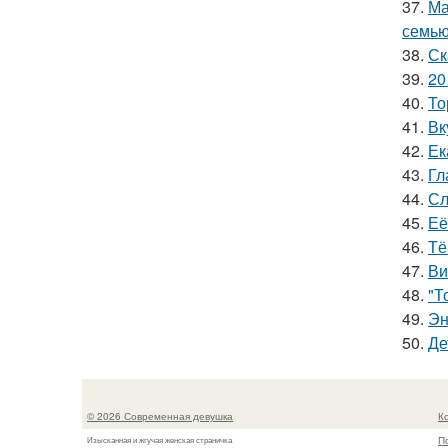
37.
Ма
семью
38.
Ск
39.
20
40.
То
41.
Вк
42.
Ек
43.
Гл
44.
Сл
45.
Её
46.
Тё
47.
Ви
48.
"Т
49.
Эн
50.
Де
© 2026 Современная девушка
К
П
Изысканная и жгучая женская страничка