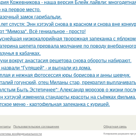
рия Кожевникова - наша версия Блейк лайвли: многодетная
 на первое место.
азочный замок гарибальди.
 лет спустя: Энн хэтэуэй снова в красном и снова вне конку
рт "Мимоза". Всё гениальное - просто!
уснейшая низкокалорийная творожная запеканка с яблоком
атерина шепета прервала молчание по поводу внебрачного
азунья в кабачках.
ухи вокруг анастасия решетова снова обороты набирают.
 назвали "Гулящей" - и выгнали из дома.
плая и нежная фотосессия юры борисова и анны шевчук.
талий гогунский, отец Миланы стар, прекратил выплачиват
олстым Быть Эстетичнее": Александр морозов о жизни после
н хэтэуэй изменила стандарты красоты на съёмках фильма
тское меню - картофельная запеканка с курицей.
онтакты
Пользовательское соглашение
Обратная связь
олитика конфидециальности
Копирование разрешено при у