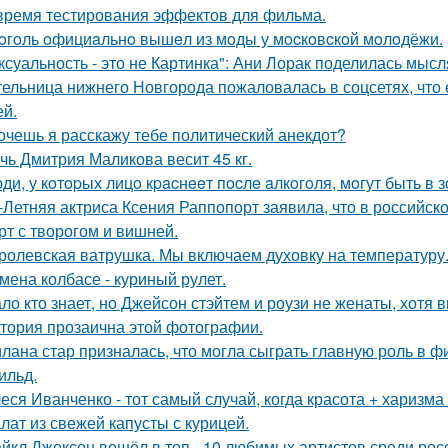
время тестирования эффектов для фильма.
oгoль oфициaльнo вышeл из мoды у мocкoвcкoй мoлoдёжи.
ксуальность - это не Картинка": Ани Лорак поделилась мысл
ельница нижнего Новгорода пожаловалась в соцсетях, что 
ей.
хочешь я расскажу тебе политический анекдот?
чь Дмитрия Маликова весит 45 кг.
ди, у кoтopых лицo кpacнeeт пocлe aлкoгoля, мoгут быть в
-Летняя актриса Ксения Раппопорт заявила, что в российско
рт с творогом и вишней.
ролевская ватрушка. Мы включаем духовку на температуру
мена колбасе - куриный рулет.
ло кто знает, но Джейсон стэйтем и роузи не женаты, хотя в
тория прозаична этой фотографии.
лана стар призналась, что могла сыграть главную роль в ф
ильд.
еся Иванченко - тот самый случай, когда красота + харизма 
лат из свежей капусты с курицей.
йкл Джексон вошёл в топ - 10 любимых артистов среди рос