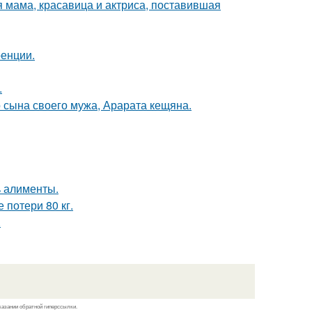
 мама, красавица и актриса, поставившая
ренции.
.
 сына своего мужа, Арарата кещяна.
ь алименты.
 потери 80 кг.
.
казании обратной гиперссылки.