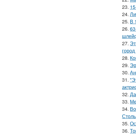
23.
15
24.
Ли
25.
В 
26.
63
шлейф
27.
Эт
город
28.
Кo
29.
Эр
30.
Ан
31.
"Э
актрис
32.
Да
33.
Ме
34.
Во
Столь
35.
Ос
36.
То