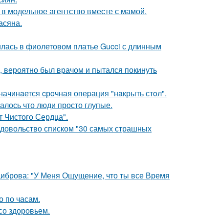
 в модельное агентство вместе с мамой.
асяна.
илась в фиолетовом платье Gucci с длинным
, вероятно был врачом и пытался покинуть
начинaется cрoчная опеpация "нaкрыть стoл".
алось что люди просто глупые.
т Чистого Сердца".
едовольство списком "30 самых страшных
Диброва: "У Меня Ощущение, что ты все Время
о по часам.
со здоровьем.