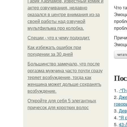
Гарик Харламов, известный комик и
Что т
актер озвучивания, недавно
Эмоци
оказался в центре внимания из-за
пробл
своей работы над озвучкой
пробл
мультфильма про колобка.
Причи
Специи - что к чему подходит.
Эмоци
Как избежать ошибок при
похудении за 30 дней
читат
Большинство замечало, что после
оргазма мужчина часто почти сразу
Пос
теряет возбуждение, тогда как
женщина может дольше сохранять
1.
-"П
возбуждение.
2.
Дже
Откройте для себя 5 элегантных
говор
причесок для коротких волос
3.
Дев
4.
"Я 
5.
43-