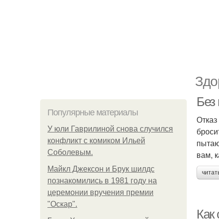
Здо
Без
Популярные материалы
Отказ
У юли Гаврилиной снова случился
броси
конфликт с комиком Ильей
пытаю
Соболевым.
вам, 
Майкл Джексон и Брук шилдс
читат
познакомились в 1981 году на
церемонии вручения премии
"Оскар".
Как