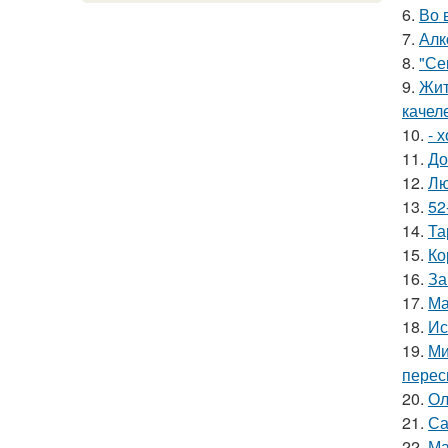
6.
Во 
7.
Алк
8.
"Се
9.
Жит
качел
10.
- 
11.
До
12.
Лю
13.
52
14.
Та
15.
Ко
16.
За
17.
Ма
18.
Ис
19.
Ми
перес
20.
Ол
21.
Са
22.
Ма