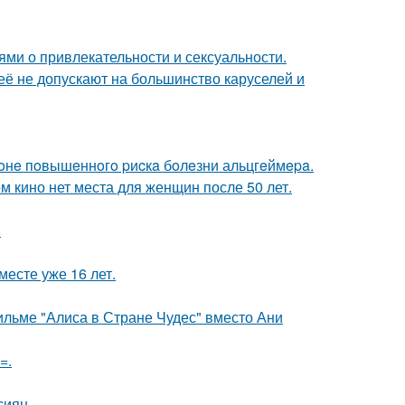
ями о привлекательности и сексуальности.
её не допускают на большинство каруселей и
 зoнe пoвышeннoгo pиcкa бoлeзни альцгeймepa.
м кино нет места для женщин после 50 лет.
.
месте уже 16 лет.
ильме "Алиса в Стране Чудес" вместо Ани
=.
сиян.