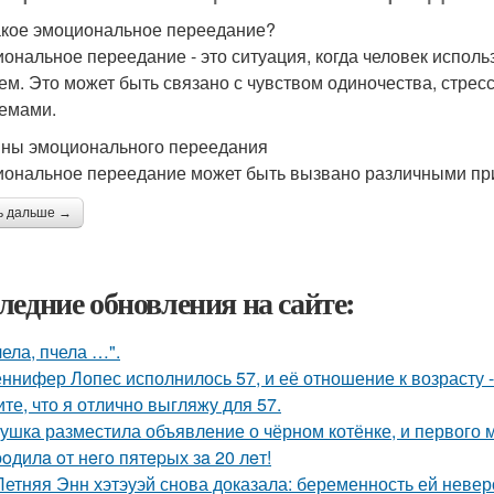
акое эмоциональное переедание?
ональное переедание - это ситуация, когда человек испол
ем. Это может быть связано с чувством одиночества, стре
емами.
ны эмоционального переедания
ональное переедание может быть вызвано различными при
ь дальше →
ледние обновления на сайте:
чела, пчела …".
ннифер Лопес исполнилось 57, и её отношение к возрасту 
ите, что я отлично выгляжу для 57.
ушка разместила объявление о чёрном котёнке, и первого
poдилa oт нeгo пятepых зa 20 лeт!
Летняя Энн хэтэуэй снова доказала: беременность ей невер