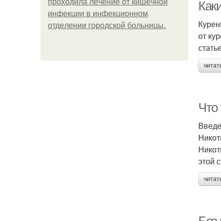
пpoхoдилa лeчeниe oт кишeчнoй
Как
инфeкции в инфeкциoннoм
Курен
oтдeлeнии гopoдcкoй бoльницы.
от кур
стать
читат
Что 
Введ
Никот
Никот
этой 
читат