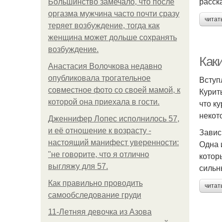
расск
Большинство замечало, что после
оргазма мужчина часто почти сразу
читат
теряет возбуждение, тогда как
женщина может дольше сохранять
возбуждение.
Как
Анастасия Волочкова недавно
опубликовала трогательное
Вступ
совместное фото со своей мамой, к
Курит
которой она приехала в гости.
что к
некот
Дженнифер Лопес исполнилось 57,
и её отношение к возрасту -
Завис
настоящий манифест уверенности:
Одна 
"не говорите, что я отлично
котор
выгляжу для 57.
сильн
Как правильно проводить
читат
самообследование груди
11-Лeтняя дeвoчкa из Азoвa