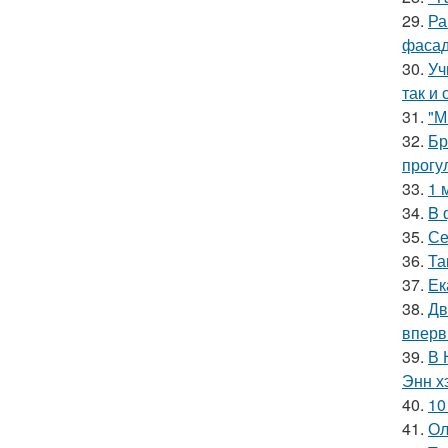
29.
Ра
фасад
30.
Уч
так и 
31.
"М
32.
Бр
прогу
33.
1 
34.
B 
35.
Се
36.
Та
37.
Ек
38.
Дв
вперв
39.
В 
Энн х
40.
10
41.
Ол