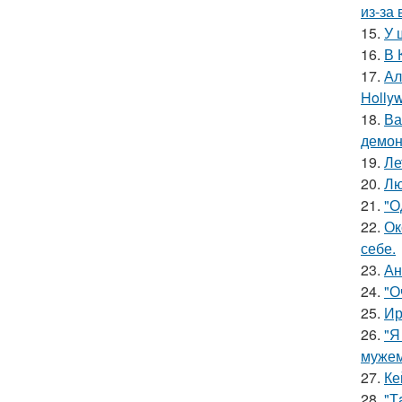
из-за
15.
У 
16.
В 
17.
Ал
Hollyw
18.
Ва
демон
19.
Ле
20.
Лю
21.
"О
22.
Ок
себе.
23.
Ан
24.
"О
25.
Ир
26.
"Я
мужем
27.
Ке
28.
"Т