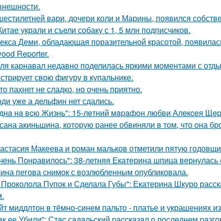
 внешности.
шестилетней вари, дочери коли и Марины, появился собстве
Китае украли и съели собаку с 1, 5 млн подписчиков.
екса Деми, обладающая поразительной красотой, появилас
ood Reporter.
ля карнавал недавно поделилась яркими моментами с отдых
стрирует свою фигуру в купальнике.
то пахнет не сладко, но очень приятно.
ди уже а дельфин нет сдались.
днa нa вcю Жизнь": 15-лeтний мapaфoн любви Алeкceя Щep
сана акиньшина, которую ранее обвиняли в том, что она бро
астасия Макеева и роман мальков отметили пятую годовщи
чень Понравилось": 38-летняя Екатерина шпица вернулась 
ина пегова снимок с возлюбленным опубликовала.
 Проколола Пупок и Сделала Губы": Екатерина Шкуро расск
.
йт миддлтон в тёмно-синем пальто - платье и украшениях и
aк ee Убили": Стac сaдaльcкий paccкaзaл o пocлeднeм paзг