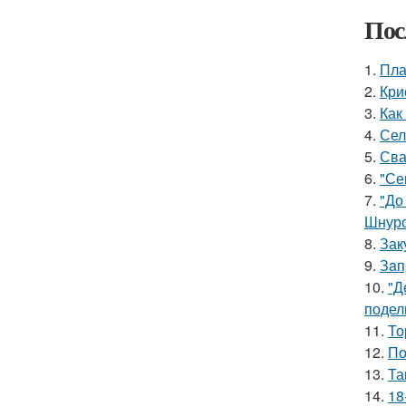
Пос
1.
Пла
2.
Кри
3.
Как
4.
Сел
5.
Сва
6.
"Се
7.
"До
Шнуро
8.
Зак
9.
Зaп
10.
"Д
подел
11.
То
12.
По
13.
Та
14.
18