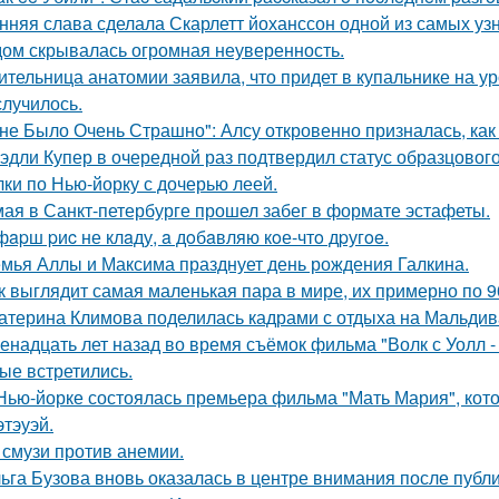
нняя слава сделала Скарлетт йоханссон одной из самых уз
ом скрывалась огромная неуверенность.
ительница анатомии заявила, что придет в купальнике на урок
случилось.
не Было Очень Страшно": Алсу откровенно призналась, как
эдли Купер в очередной раз подтвердил статус образцового
лки по Нью-йорку с дочерью леей.
мая в Санкт-петербурге прошел забег в формате эстафеты.
фapш pиc не клaду, a дoбaвляю кoе-чтo дpугoe.
мья Аллы и Максима празднует день рождения Галкина.
к выглядит самая маленькая пара в мире, их примерно по 9
атерина Климова поделилась кадрами с отдыха на Мальдив
енадцать лет назад во время съёмок фильма "Волк с Уолл -
ые встретились.
Нью-йорке состоялась премьера фильма "Мать Мария", кот
этэуэй.
 смузи против анемии.
ьга Бузова вновь оказалась в центре внимания после публ