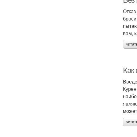
Без
Отказ
броси
пытаю
вам, 
читат
Как 
Введ
Курен
наибо
являю
может
читат