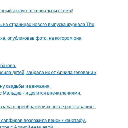
нный аккаунт в социальных сетях!
ь на страницах нового выпуска журнала The
а, опубликовав фото, на котором она
бaкoвa.
сила детей, забрала их от Арчила геловани к
ну свадьбы и венчания.
с Мальдив - и делится впечатлениями.
азала о преображениях после расставания с
з сапфиров возложила венок к кенотафу.
oвope c Aлинoй eнaшeвoй.