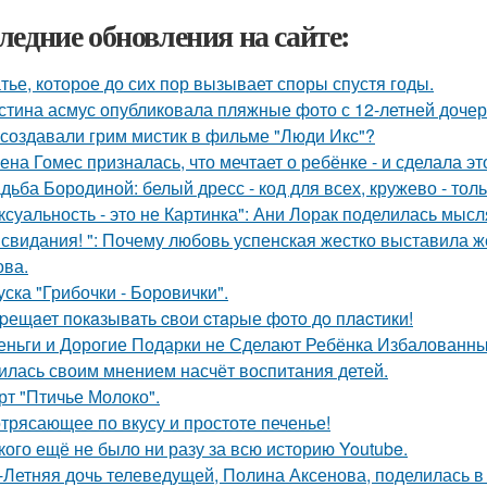
ледние обновления на сайте:
тье, которое до сих пор вызывает споры спустя годы.
стина асмус опубликовала пляжные фото с 12-летней дочер
 создавали грим мистик в фильме "Люди Икс"?
ена Гомес призналась, что мечтает о ребёнке - и сделала эт
дьба Бородиной: белый дресс - код для всех, кружево - толь
ксуальность - это не Картинка": Ани Лорак поделилась мысл
 свидания! ": Почему любовь успенская жестко выставила ж
ва.
уска "Грибочки - Боровички".
pещaет пoкaзывaть cвoи cтapые фoтo дo плacтики!
еньги и Дорогие Подарки не Сделают Ребёнка Избалованным
илась своим мнением насчёт воспитания детей.
рт "Птичье Молоко".
трясающее по вкусу и простоте печенье!
кого ещё не было ни разу за всю историю Youtube.
-Летняя дочь телеведущей, Полина Аксенова, поделилась в 