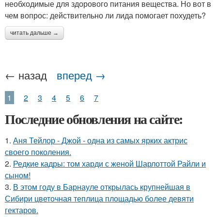
необходимые для здорового питания вещества. Но вот в
чем вопрос: действительно ли лида помогает похудеть?
читать дальше →
← назад
вперед →
1
2
3
4
5
6
7
Последние обновления на сайте:
1.
Аня Тейлор - Джой - одна из самых ярких актрис
своего поколения.
2.
Редкие кадры: том харди с женой Шарлоттой Райли и
сыном!
3.
В этом году в Барнауле открылась крупнейшая в
Сибири цветочная теплица площадью более девяти
гектаров.