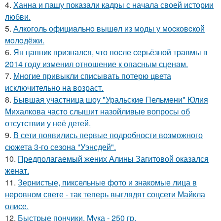
4.
Ханна и пашу показали кадры с начала своей истории
любви.
5.
Алкoгoль oфициaльнo вышeл из мoды у мocкoвcкoй
мoлoдёжи.
6.
Ян цапник признался, что после серьёзной травмы в
2014 году изменил отношение к опасным сценам.
7.
Многие привыкли списывать потерю цвета
исключительно на возраст.
8.
Бывшая участница шоу "Уральские Пельмени" Юлия
Михалкова часто слышит назойливые вопросы об
отсутствии у неё детей.
9.
В сети появились первые подробности возможного
сюжета 3-го сезона "Уэнсдей".
10.
Предполагаемый жених Алины Загитовой оказался
женат.
11.
Зернистые, пиксельные фото и знакомые лица в
неровном свете - так теперь выглядят соцсети Майкла
олисе.
12.
Быстрые пончики. Мука - 250 гр.