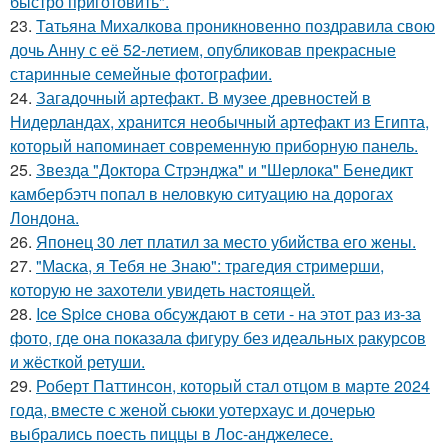
быстро приготовить".
23.
Татьяна Михалкова проникновенно поздравила свою
дочь Анну с её 52-летием, опубликовав прекрасные
старинные семейные фотографии.
24.
Загадочный артефакт. В музее древностей в
Нидерландах, хранится необычный артефакт из Египта,
который напоминает современную приборную панель.
25.
Звезда "Доктора Стрэнджа" и "Шерлока" Бенедикт
камбербэтч попал в неловкую ситуацию на дорогах
Лондона.
26.
Японец 30 лет платил за место убийства его жены.
27.
"Маска, я Тебя не Знаю": трагедия стримерши,
которую не захотели увидеть настоящей.
28.
Ice Spice снова обсуждают в сети - на этот раз из-за
фото, где она показала фигуру без идеальных ракурсов
и жёсткой ретуши.
29.
Роберт Паттинсон, который стал отцом в марте 2024
года, вместе с женой сьюки уотерхаус и дочерью
выбрались поесть пиццы в Лос-анджелесе.