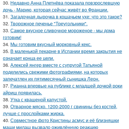
30.
Недавно Анна Плетнёва показала повзрослевшую
дочь - Марию, которая сейчас живёт во Франции.
31.
Загадочная дырочка в кошачьем ухе: что это такое?
32.
Творожное печенье "Треугольники".
33.
Самое вкусное сливочное мороженое - мы дома
готовим!
34.
Мы готовим вкусный морковный кекс.
35.
В маленькой пекарне в Испании время закрытия не
означает конца ее цели.
36.
Алексей янгер вместе с супругой Татьяной
поделились свежими фотографиями, на которых
запечатлен их пятимесячный сынишка Леон.
37.
Рианна впервые на публике с младшей дочкой роки
айриш появилась.
38.
Утка с квашеной капустой.
39.
Отварное мяско. 1200-2000 г свинины без костей,
лучше с прослойками жирка.
40.
Совместное фото Кристины асмус и её близняшки
маши милаш вызвало оживлённую реакцию