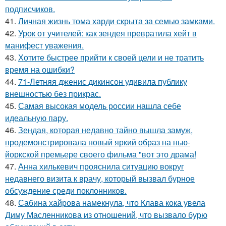
подписчиков.
41.
Личная жизнь тома харди скрыта за семью замками.
42.
Урок от учителей: как зендея превратила хейт в
манифест уважения.
43.
Хотите быстрее прийти к своей цели и не тратить
время на ошибки?
44.
71-Летняя дженис дикинсон удивила публику
внешностью без прикрас.
45.
Самая высокая модель россии нашла себе
идеальную пару.
46.
Зендая, которая недавно тайно вышла замуж,
продемонстрировала новый яркий образ на нью-
йоркской премьере своего фильма "вот это драма!
47.
Анна хилькевич прояснила ситуацию вокруг
недавнего визита к врачу, который вызвал бурное
обсуждение среди поклонников.
48.
Сабина хайрова намекнула, что Клава кока увела
Диму Масленникова из отношений, что вызвало бурю