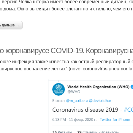
 версия Челка шторка имеет более современный дизайн, к
о дома. Окно выглядит более элегантно и стильно, чем его
ь дальше →
 о коронавирусе COVID-19. Коронавирус
оюзе инфекция также известна как острый респираторный с
авирусное воспаление легких" (novel coronavirus pneumonia