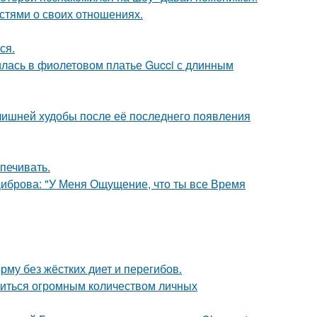
стями о своих отношениях.
ся.
илась в фиолетовом платье Gucci с длинным
злишней худобы после её последнего появления
печивать.
Диброва: "У Меня Ощущение, что ты все Время
му без жёстких диет и перегибов.
литься огромным количеством личных