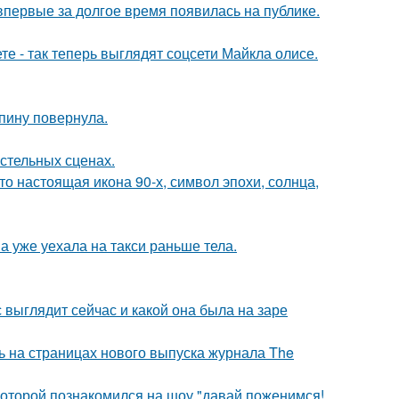
 впервые за долгое время появилась на публике.
е - так теперь выглядят соцсети Майкла олисе.
спину повернула.
стельных сценах.
то настоящая икона 90-х, символ эпохи, солнца,
а уже уехала на такси раньше тела.
с выглядит сейчас и какой она была на заре
ь на страницах нового выпуска журнала The
 которой познакомился на шоу "давай поженимся!