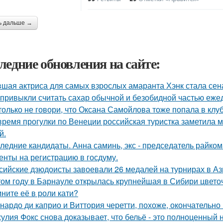
ь дальше →
ледние обновления на сайте:
шая актриса для самых взрослых амаранта Хэнк стала сен
привыкли считать сахар обычной и безобидной частью еже
только не говори, что Оксана Самойлова тоже попала в клу
время прогулки по Венеции российская туристка заметила м
й.
ледние кандидаты. Анна саминь, экс - председатель райко
енты на регистрацию в госдуму.
сийские дзюдоисты завоевали 26 медалей на турнирах в Аз
том году в Барнауле открылась крупнейшая в Сибири цвето
ните её в роли кати?
нардо ди каприо и Виттория черетти, похоже, окончательно 
улия Фокс снова доказывает, что бельё - это полноценный 