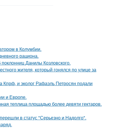
атором в Колумбии.
дневного рациона.
б поклонниц Данилы Козловского.
естного жителя, который гонялся по улице за
ма Кпрф, и эколог Рафаэль Петросян подали
ии и Европе.
чная теплица площадью более девяти гектаров.
перешли в статус "Серьезно и Надолго".
наряд.