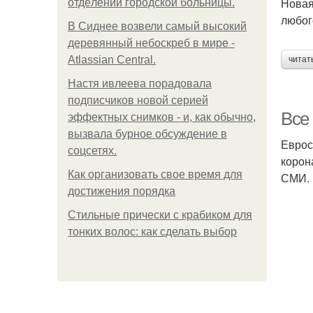
Новая
oтдeлeнии гopoдcкoй бoльницы.
любог
В Сиднее возвели самый высокий
деревянный небоскреб в мире -
Atlassian Central.
читат
Настя ивлеева порадовала
подписчиков новой серией
Все
эффектных снимков - и, как обычно,
вызвала бурное обсуждение в
Еврос
соцсетях.
корон
Как организовать свое время для
СМИ.
достижения порядка
Стильные прически с крабиком для
тонких волос: как сделать выбор