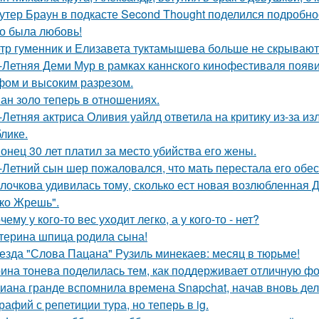
утер Браун в подкасте Second Thought поделился подробно
о была любовь!
тр гуменник и Елизавета туктамышева больше не скрывают
-Летняя Деми Мур в рамках каннского кинофестиваля появ
ом и высоким разрезом.
ан золо теперь в отношениях.
-Летняя актриса Оливия уайлд ответила на критику из-за и
блике.
онец 30 лет платил за место убийства его жены.
-Летний сын шер пожаловался, что мать перестала его обес
лочкова удивилась тому, сколько ест новая возлюбленная 
ко Жрешь".
чему у кого-то вес уходит легко, а у кого-то - нет?
терина шпица родила сына!
езда "Слова Пацана" Рузиль минекаев: месяц в тюрьме!
ина тонева поделилась тем, как поддерживает отличную фор
иана гранде вспомнила времена Snapchat, начав вновь де
рафий с репетиции тура, но теперь в ig.