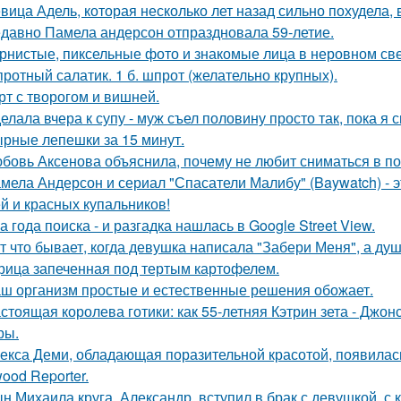
вица Адель, которая несколько лет назад сильно похудела,
давно Памела андерсон отпраздновала 59-летие.
рнистые, пиксельные фото и знакомые лица в неровном свет
ротный салатик. 1 б. шпрот (желательно крупных).
рт с творогом и вишней.
елала вчера к супу - муж съел половину просто так, пока я 
рные лепешки за 15 минут.
бовь Аксенова объяснила, почему не любит сниматься в по
мела Андерсон и сериал "Спасатели Малибу" (Baywatch) - э
й и красных купальников!
а года поиска - и разгадка нашлась в Google Street View.
т что бывает, когда девушка написала "Забери Меня", а душ
рица запеченная под тертым картофелем.
ш организм простые и естественные решения обожает.
стоящая королева готики: как 55-летняя Кэтрин зета - Джон
ры.
екса Деми, обладающая поразительной красотой, появилас
ood Reporter.
н Михаила круга, Александр, вступил в брак с девушкой, с