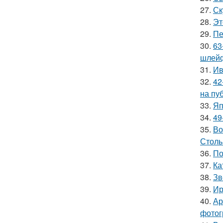
27.
Ск
28.
Эт
29.
Пе
30.
63
шлейф
31.
Ив
32.
42
на пу
33.
Яп
34.
49
35.
Во
Столь
36.
По
37.
Ка
38.
Зв
39.
Ир
40.
Ар
фотог