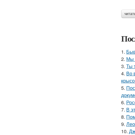
читат
Пос
1.
Быв
2.
Мы 
3.
Ты 
4.
Во 
крысо
5.
Пос
докум
6.
Рос
7.
В э
8.
Пом
9.
Лео
10.
Дж