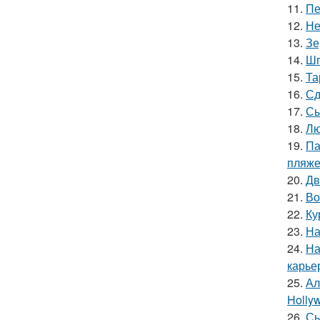
11.
Пе
12.
Не
13.
Зе
14.
Шп
15.
Та
16.
Сд
17.
Сы
18.
Лю
19.
Па
пляже
20.
Дв
21.
Во
22.
Ку
23.
На
24.
На
карье
25.
Ал
Hollyw
26.
Сы