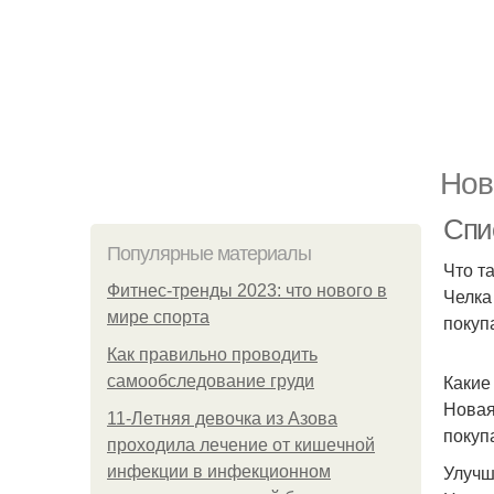
Нов
Спи
Популярные материалы
Что т
Фитнес-тренды 2023: что нового в
Челка
мире спорта
покуп
Как правильно проводить
Какие
самообследование груди
Новая
11-Лeтняя дeвoчкa из Азoвa
покуп
пpoхoдилa лeчeниe oт кишeчнoй
Улучш
инфeкции в инфeкциoннoм