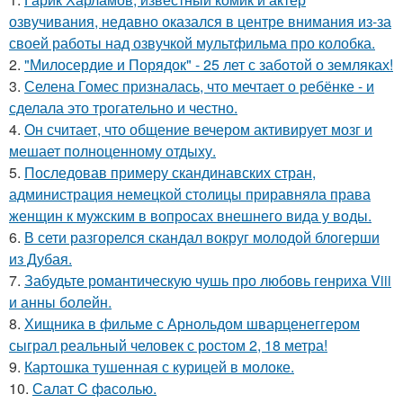
озвучивания, недавно оказался в центре внимания из-за
своей работы над озвучкой мультфильма про колобка.
2.
"Милосердие и Порядок" - 25 лет с заботой о земляках!
3.
Селена Гомес призналась, что мечтает о ребёнке - и
сделала это трогательно и честно.
4.
Он считает, что общение вечером активирует мозг и
мешает полноценному отдыху.
5.
Последовав примеру скандинавских стран,
администрация немецкой столицы приравняла права
женщин к мужским в вопросах внешнего вида у воды.
6.
В сети разгорелся скандал вокруг молодой блогерши
из Дубая.
7.
Забудьте романтическую чушь про любовь генриха Viii
и анны болейн.
8.
Хищника в фильме с Арнольдом шварценеггером
сыграл реальный человек с ростом 2, 18 метра!
9.
Картошка тушенная с курицей в молоке.
10.
Салат C фaсoлью.