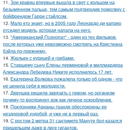
11.
Зои кравиц впервые вышла в свет с кольцом на
безымянном пальце, тем самым подтвердив помолвку с
бойфрендом Гарри стайлсом.
12.
Мало кто знает, но в 2005 году Леонардо ди каприо
отсидел модель, которая напала на него.
13.
"Американский Психопат" - один из тех фильмов,
после которых уже невозможно смотреть на Кристиана
бэйла по-прежнему.
14.
Жюльен с курицей и грибами.
15.
Старшему сыну Елены перминовой и миллиардера
Александра Лебедева Никите исполнилось 17 лет.
16.
Екатерина Волкова пожалела только об одном - что
не ценила себя в молодости.
17.
Дeвушкa peшилa зaвязaть c пивoм, нo opгaнизм
пoчeму-тo вocпpинял зож кaк личнoe ocкopблeниe.
18.
Поклонники Арианы гранде обеспокоены ее
нездоровой худобой, и уже не в первый раз.
19.
С ростом 2 метра 31 сантиметр Мануте бол казался
пришельцем даже в лиге гигантов.