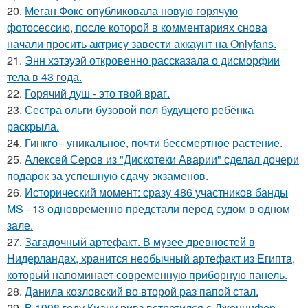
20.
Меган Фокс опубликовала новую горячую
фотосессию, после которой в комментариях снова
начали просить актрису завести аккаунт на Onlyfans.
21.
Энн хэтэуэй откровенно рассказала о дисморфии
тела в 43 года.
22.
Горячий душ - это твой враг.
23.
Сестра ольги бузовой пол будущего ребёнка
раскрыла.
24.
Гинкго - уникальное, почти бессмертное растение.
25.
Алексей Серов из "Дискотеки Аварии" сделал дочери
подарок за успешную сдачу экзаменов.
26.
Исторический момент: сразу 486 участников банды
MS - 13 одновременно предстали перед судом в одном
зале.
27.
Загадочный артефакт. В музее древностей в
Нидерландах, хранится необычный артефакт из Египта,
который напоминает современную приборную панель.
28.
Данила козловский во второй раз папой стал.
29.
В 1998 году Киану ривз встретился с Дженнифер