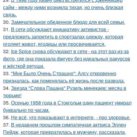
сайм - между ними возникла тихая, но очень близкая
связь.
30.
Замечательное обеденное блюдо для всей семьи.
31.
В сети обсуждают инициативу активистов -
предложить запретить в спортзалах одежду, которая
оголяет живот, ягодицы или просвечивается.
32.
Ice Spice снова обсуждают в сети - на этот раз из-за
фото, где она показала фигуру без идеальных ракурсов
и жёсткой ретуши.
33.
"Мне Было Очень Страшно": Алсу откровенно
призналась, как поменялась её жизнь после развода.
34.
Звезда "Слова Пацана" Рузиль минекаев: месяц в
тюрьме!
35.
Осенью 1958 года в Стокгольм один пациент умирал
буквально по часам.
36.
Не всё, что показывают в интернете, - про здоровье.
37.
В недавнем прошлом симпатичная актриса Эллен
Пейдж, которая превратилась в мужчину, рассказала,