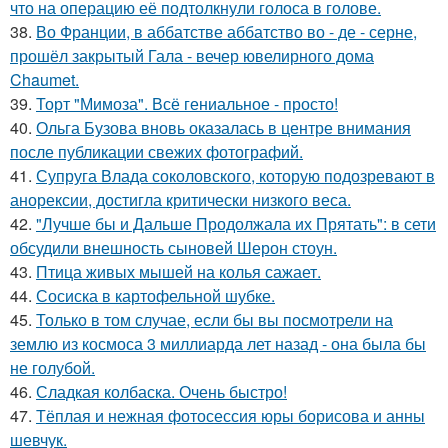
что на операцию её подтолкнули голоса в голове.
38.
Во Франции, в аббатстве аббатство во - де - серне,
прошёл закрытый Гала - вечер ювелирного дома
Chaumet.
39.
Торт "Мимоза". Всё гениальное - просто!
40.
Ольга Бузова вновь оказалась в центре внимания
после публикации свежих фотографий.
41.
Супруга Влада соколовского, которую подозревают в
анорексии, достигла критически низкого веса.
42.
"Лучше бы и Дальше Продолжала их Прятать": в сети
обсудили внешность сыновей Шерон стоун.
43.
Птица живых мышей на колья сажает.
44.
Сосиска в картофельной шубке.
45.
Только в том случае, если бы вы посмотрели на
землю из космоса 3 миллиарда лет назад - она была бы
не голубой.
46.
Сладкая колбаска. Очень быстро!
47.
Тёплая и нежная фотосессия юры борисова и анны
шевчук.